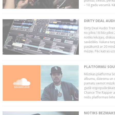
pianisti, čellisti, per
– 10 gadu vecumā. Kā.
DIRTY DEAL AUD
Dirty Deal Audio Tre
no plkst.18 līdz plkst
notiks lekcijas, disku
savādāks. Vakara turp
pasākumā ar 20 minūš
mūziķi. Pēc katras uzs
PLATFORMU SOUND
Mūzikas platforma So
albumu, dziesmu un c
pamatu ņemot mūzikas 
gadā vispopulārākais
Chance The Rapper ar
reižu platformas lietot
NOTIKS BEZMAKS