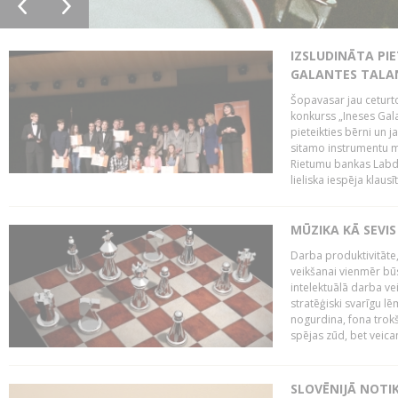
IZSLUDINĀTA PIE
GALANTES TALA
Šopavasar jau ceturto
konkurss „Ineses Galan
pieteikties bērni un ja
sitamo instrumentu mā
Rietumu bankas Labda
lieliska iespēja klausīt
MŪZIKA KĀ SEVIS
Darba produktivitāte
veikšanai vienmēr būs
intelektuālā darba ve
stratēģiski svarīgu 
nogurdina, fona trok
spējas zūd, bet veic
SLOVĒNIJĀ NOTI