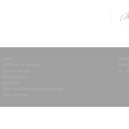
LAIPA
BIEDRĪ
ES IZMANTOJU MŪZIKU
MISAS 
ES RADU MŪZIKU
TEL. 6
AKTUALITĀTES
KONTAKTI
SĪKDATŅU IZMANTOŠANAS POLITIKA
DATU APSTRĀDE