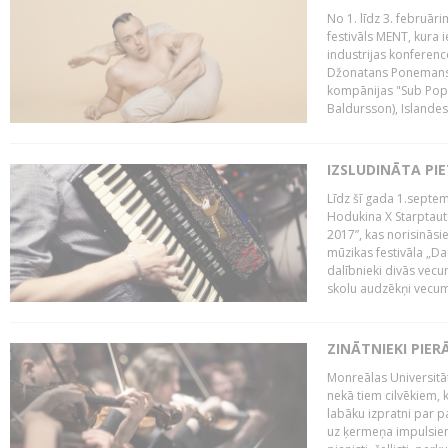
No 1. līdz 3. februār
festivāls MENT, kura i
industrijas konferenc
Džonatans Ponemans (
kompānijas "Sub Pop 
Baldursson), Islandes
IZSLUDINĀTA PI
Līdz šī gada 1.septem
Hodukina X Starptaut
2017”, kas norisināsi
mūzikas festivāla „Da
dalībnieki divās vecum
skolu audzēkņi vecumā
ZINĀTNIEKI PIER
Monreālas Universitāt
nekā tiem cilvēkiem, k
labāku izpratni par p
uz ķermeņa impulsiem.