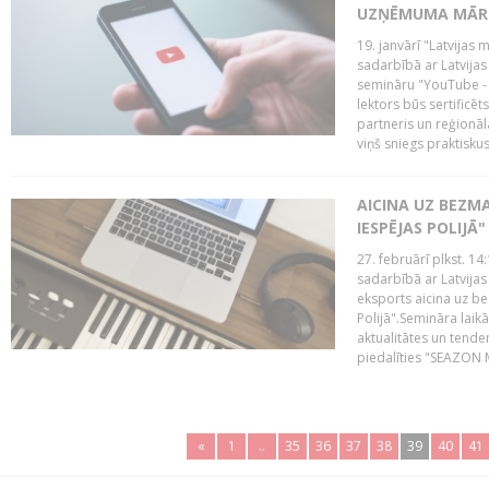
UZŅĒMUMA MĀRK
19. janvārī "Latvijas 
sadarbībā ar Latvijas
semināru "YouTube -
lektors būs sertific
partneris un reģionā
viņš sniegs praktisku
AICINA UZ BEZM
IESPĒJAS POLIJĀ"
27. februārī plkst. 14:
sadarbībā ar Latvijas
eksports aicina uz b
Polijā".Semināra laik
aktualitātes un tende
piedalīties "SEAZON M
«
1
..
35
36
37
38
39
40
41