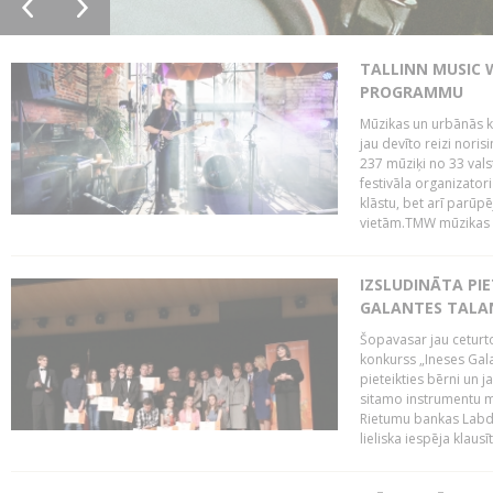
TALLINN MUSIC 
PROGRAMMU
Mūzikas un urbānās ku
jau devīto reizi norisi
237 mūziķi no 33 val
festivāla organizator
klāstu, bet arī parūp
vietām.TMW mūzikas 
IZSLUDINĀTA PIE
GALANTES TALA
Šopavasar jau ceturto
konkurss „Ineses Galan
pieteikties bērni un ja
sitamo instrumentu mā
Rietumu bankas Labda
lieliska iespēja klausīt