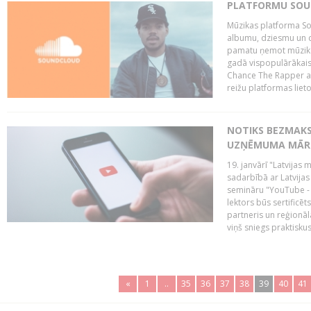
PLATFORMU SOUND
Mūzikas platforma So
albumu, dziesmu un c
pamatu ņemot mūzikas 
gadā vispopulārākais
Chance The Rapper ar
reižu platformas lietot
NOTIKS BEZMAKS
UZŅĒMUMA MĀRK
19. janvārī "Latvijas 
sadarbībā ar Latvijas
semināru "YouTube -
lektors būs sertific
partneris un reģionā
viņš sniegs praktisku
«
1
..
35
36
37
38
39
40
41