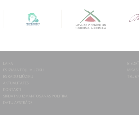
LAIPA
BIEDRĪ
ES IZMANTOJU MŪZIKU
MISAS 
ES RADU MŪZIKU
TEL. 6
AKTUALITĀTES
KONTAKTI
SĪKDATŅU IZMANTOŠANAS POLITIKA
DATU APSTRĀDE