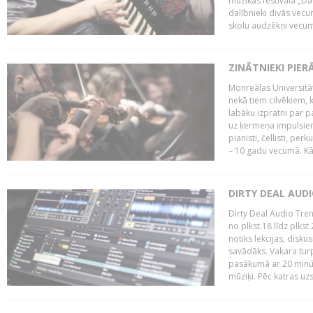
mūzikas festivāla „Da
dalībnieki divās vecum
skolu audzēkņi vecumā
ZINĀTNIEKI PIER
Monreālas Universitāt
nekā tiem cilvēkiem, k
labāku izpratni par p
uz ķermeņa impulsiem.
pianisti, čellisti, per
– 10 gadu vecumā. Kā.
DIRTY DEAL AUD
Dirty Deal Audio Tre
no plkst.18 līdz plkst
notiks lekcijas, disku
savādāks. Vakara turp
pasākumā ar 20 minūš
mūziķi. Pēc katras uzs