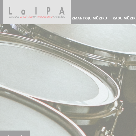
IZMANTOJU MŪZIKU
RADU MŪZIK