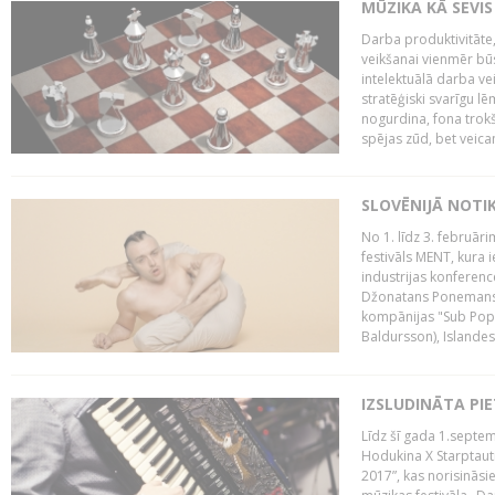
MŪZIKA KĀ SEVIS
Darba produktivitāte
veikšanai vienmēr būs
intelektuālā darba ve
stratēģiski svarīgu 
nogurdina, fona trok
spējas zūd, bet veic
SLOVĒNIJĀ NOTI
No 1. līdz 3. februār
festivāls MENT, kura i
industrijas konferenc
Džonatans Ponemans (
kompānijas "Sub Pop 
Baldursson), Islandes
IZSLUDINĀTA PI
Līdz šī gada 1.septem
Hodukina X Starptaut
2017”, kas norisināsi