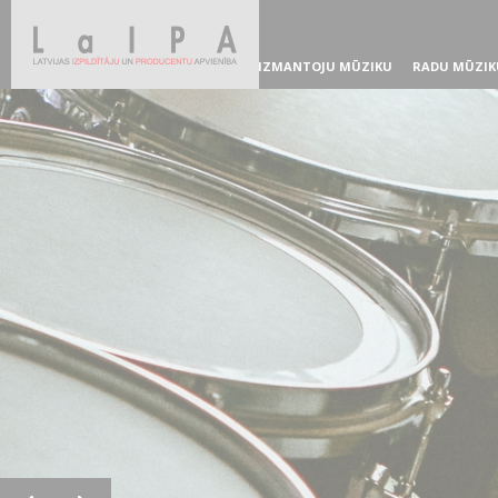
IZMANTOJU MŪZIKU
RADU MŪZIK