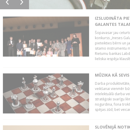
IZSLUDINĀTA PIE
GALANTES TALA
Šopavasar jau ceturto
konkurss „Ineses Galan
pieteikties bērni un ja
sitamo instrumentu mā
Rietumu bankas Labda
lieliska iespēja klausīt
MŪZIKA KĀ SEVIS
Darba produktivitāte
veikšanai vienmēr būs
intelektuālā darba ve
stratēģiski svarīgu 
nogurdina, fona trok
spējas zūd, bet veic
SLOVĒNIJĀ NOTI