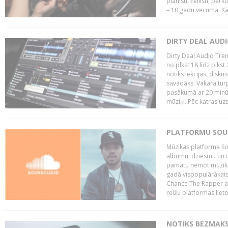
pianisti, čellisti, per
– 10 gadu vecumā. Kā.
DIRTY DEAL AUD
Dirty Deal Audio Tre
no plkst.18 līdz plkst
notiks lekcijas, disku
savādāks. Vakara turp
pasākumā ar 20 minūš
mūziķi. Pēc katras uzs
PLATFORMU SOUND
Mūzikas platforma So
albumu, dziesmu un c
pamatu ņemot mūzikas 
gadā vispopulārākais
Chance The Rapper ar
reižu platformas lietot
NOTIKS BEZMAKS