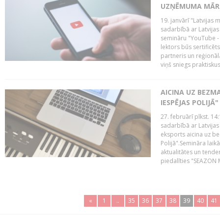
UZŅĒMUMA MĀRK
19. janvārī "Latvijas 
sadarbībā ar Latvijas
semināru "YouTube -
lektors būs sertific
partneris un reģionā
viņš sniegs praktisku
AICINA UZ BEZM
IESPĒJAS POLIJĀ"
27. februārī plkst. 14:
sadarbībā ar Latvijas
eksports aicina uz b
Polijā".Semināra laik
aktualitātes un tende
piedalīties "SEAZON M
«
1
..
35
36
37
38
39
40
41