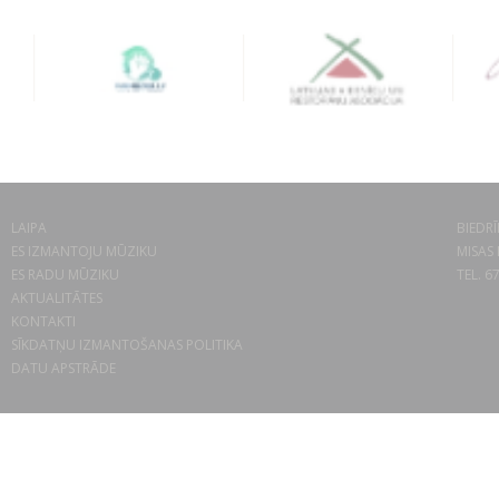
LAIPA
BIEDRĪ
ES IZMANTOJU MŪZIKU
MISAS 
ES RADU MŪZIKU
TEL. 6
AKTUALITĀTES
KONTAKTI
SĪKDATŅU IZMANTOŠANAS POLITIKA
DATU APSTRĀDE