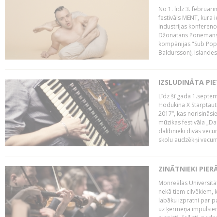
No 1. līdz 3. februār
festivāls MENT, kura i
industrijas konferenc
Džonatans Ponemans (
kompānijas "Sub Pop 
Baldursson), Islandes
IZSLUDINĀTA PI
Līdz šī gada 1.septem
Hodukina X Starptaut
2017”, kas norisināsi
mūzikas festivāla „Da
dalībnieki divās vecum
skolu audzēkņi vecumā
ZINĀTNIEKI PIER
Monreālas Universitāt
nekā tiem cilvēkiem, k
labāku izpratni par p
uz ķermeņa impulsiem.