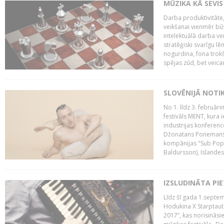
MŪZIKA KĀ SEVIS
Darba produktivitāte
veikšanai vienmēr būs
intelektuālā darba ve
stratēģiski svarīgu 
nogurdina, fona trok
spējas zūd, bet veic
SLOVĒNIJĀ NOTI
No 1. līdz 3. februār
festivāls MENT, kura i
industrijas konferenc
Džonatans Ponemans (
kompānijas "Sub Pop 
Baldursson), Islandes
IZSLUDINĀTA PI
Līdz šī gada 1.septem
Hodukina X Starptaut
2017”, kas norisināsi