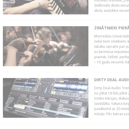
mūzikas festivāla „Da
dalībnieki divās vecum
skolu audzēkņi vecumā
ZINĀTNIEKI PIER
Monreālas Universitāt
nekā tiem cilvēkiem, k
labāku izpratni par p
uz ķermeņa impulsiem.
pianisti, čellisti, per
– 10 gadu vecumā. Kā.
DIRTY DEAL AUD
Dirty Deal Audio Tre
no plkst.18 līdz plkst
notiks lekcijas, disku
savādāks. Vakara turp
pasākumā ar 20 minūš
mūziķi. Pēc katras uzs