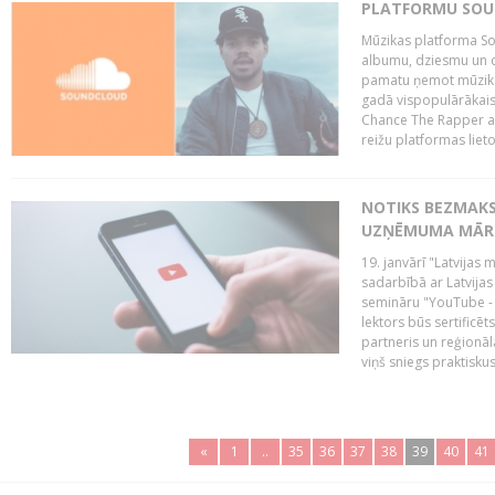
PLATFORMU SOUND
Mūzikas platforma So
albumu, dziesmu un c
pamatu ņemot mūzikas 
gadā vispopulārākais
Chance The Rapper ar
reižu platformas lietot
NOTIKS BEZMAKS
UZŅĒMUMA MĀRK
19. janvārī "Latvijas 
sadarbībā ar Latvijas
semināru "YouTube -
lektors būs sertific
partneris un reģionā
viņš sniegs praktisku
«
1
..
35
36
37
38
39
40
41