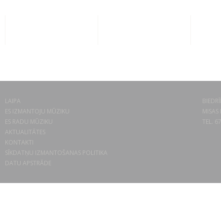
LAIPA
BIEDRĪ
ES IZMANTOJU MŪZIKU
MISAS 
ES RADU MŪZIKU
TEL. 6
AKTUALITĀTES
KONTAKTI
SĪKDATŅU IZMANTOŠANAS POLITIKA
DATU APSTRĀDE