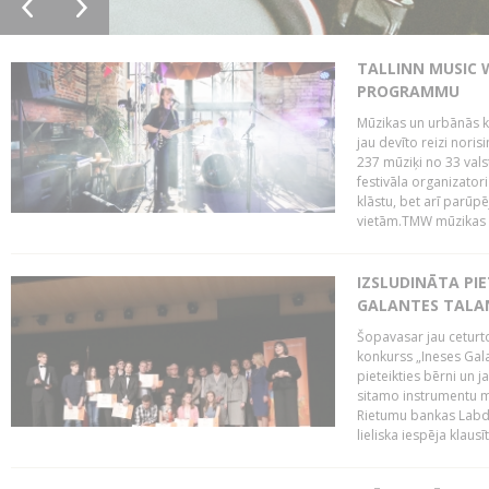
TALLINN MUSIC 
PROGRAMMU
Mūzikas un urbānās ku
jau devīto reizi norisi
237 mūziķi no 33 val
festivāla organizator
klāstu, bet arī parūp
vietām.TMW mūzikas 
IZSLUDINĀTA PIE
GALANTES TALA
Šopavasar jau ceturto
konkurss „Ineses Galan
pieteikties bērni un ja
sitamo instrumentu mā
Rietumu bankas Labda
lieliska iespēja klausīt