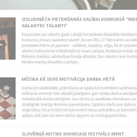
IZSLUDINĀTA PIETEIKŠANĀS DALĪBAI KONKURSĀ "INE
GALANTES TALANTI"
Šopavasar jau ceturto gadu Latvijā norisināsies klasiskās mūzikas t
konkurss „Ineses Galantes talanti”, kuram līdz 27. februārim aicināt
pieteikties bērni un jaunieši – vokālisti, taustiņu, stīgu, kā arī pūša
sitamo instrumentu mākslinieki no visas Latvijas. Konkurss notiek a
Rietumu bankas Labdarības fonda atbalstu.“Jau ceturto reizi mum
lieliska iespēja klausīties Latvijas...
MŪZIKA KĀ SEVIS MOTIVĀCIJA DARBA VIETĀ
Darba produktivitāte, plānošana un spēja koncentrēties uzdevum
veikšanai vienmēr būs aktuāls jautājums gan fiziska darba veicējie
intelektuālā darba veicējiem, kas vērsts uz analītisku domāšanu un
stratēģiski svarīgu lēmumu pieņemšanu. Ilgstošs darbs pie datora
nogurdina, fona trokšņi birojā novērš mūsu uzmanību un koncent
spējas zūd, bet veicamo darbu apjoms un noslogojums tikai...
SLOVĒNIJĀ NOTIKS SHOWCASE FESTIVĀLS MENT