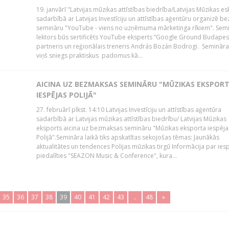
19. janvārī "Latvijas mūzikas attīstības biedrība/Latvijas Mūzikas e
sadarbībā ar Latvijas Investīciju un attīstības aģentūru organizē 
semināru "YouTube - viens no uzņēmuma mārketinga rīkiem". Sem
lektors būs sertificēts YouTube eksperts “Google Ground Budapes
partneris un reģionālais treneris András Bozán Bodrogi. Semināra 
viņš sniegs praktiskus padomus kā...
AICINA UZ BEZMAKSAS SEMINĀRU "MŪZIKAS EKSPOR
IESPĒJAS POLIJĀ"
27. februārī plkst. 14:10 Latvijas Investīciju un attīstības aģentūra
sadarbībā ar Latvijas mūzikas attīstības biedrību/ Latvijas Mūzikas
eksports aicina uz bezmaksas semināru "Mūzikas eksporta iespēja
Polijā".Semināra laikā tiks apskatītas sekojošas tēmas: Jaunākās
aktualitātes un tendences Polijas mūzikas tirgū Informācija par ies
piedalīties "SEAZON Music & Conference", kura...
35
36
37
38
39
40
41
42
43
..
48
»