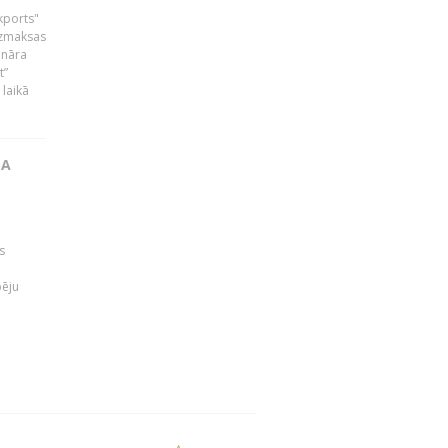
skports"
bezmaksas
ināra
t”
laikā
TA
s
pēju