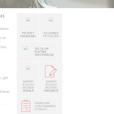
SES
alantu
i
PIETEIKT
DJ LICENCE
PASĀKUMU
PIETEIKUMS
mo un
r
s būs
ZELTA UN
PLATĪNA
SERTIFIKĀCIJA
u
m, gan
SAŅEMT
SAŅEMT
ATĻAUJU
ATĻAUJU
MŪZIKAI
MŪZIKAI
VEIKALĀ
KAFEJNĪCĀ
rēšanas
PASĀKUMA
FONOGRAMMU
ATSKAITE