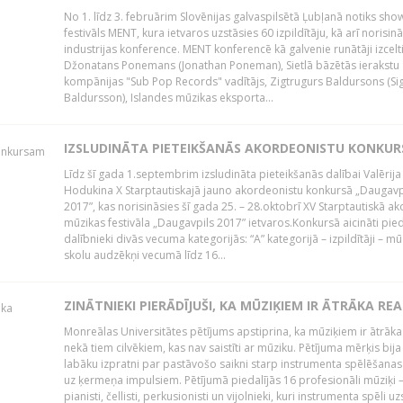
No 1. līdz 3. februārim Slovēnijas galvaspilsētā Ļubļanā notiks sh
festivāls MENT, kura ietvaros uzstāsies 60 izpildītāju, kā arī norisin
industrijas konference. MENT konferencē kā galvenie runātāji izcelt
Džonatans Ponemans (Jonathan Poneman), Sietlā bāzētās ierakstu
kompānijas "Sub Pop Records" vadītājs, Zigtrugurs Baldursons (Si
Baldursson), Islandes mūzikas eksporta...
IZSLUDINĀTA PIETEIKŠANĀS AKORDEONISTU KONKU
Līdz šī gada 1.septembrim izsludināta pieteikšanās dalībai Valērija
Hodukina X Starptautiskajā jauno akordeonistu konkursā „Daugavp
2017”, kas norisināsies šī gada 25. – 28.oktobrī XV Starptautiskā 
mūzikas festivāla „Daugavpils 2017” ietvaros.Konkursā aicināti pied
dalībnieki divās vecuma kategorijās: “A” kategorijā – izpildītāji – mū
skolu audzēkņi vecumā līdz 16...
ZINĀTNIEKI PIERĀDĪJUŠI, KA MŪZIĶIEM IR ĀTRĀKA REA
Monreālas Universitātes pētījums apstiprina, ka mūziķiem ir ātrāka
nekā tiem cilvēkiem, kas nav saistīti ar mūziku. Pētījuma mērķis bija
labāku izpratni par pastāvošo saikni starp instrumenta spēlēšanas
uz ķermeņa impulsiem. Pētījumā piedalījās 16 profesionāli mūziķi 
pianisti, čellisti, perkusionisti un vijolnieki, kuri instrumenta spēli u