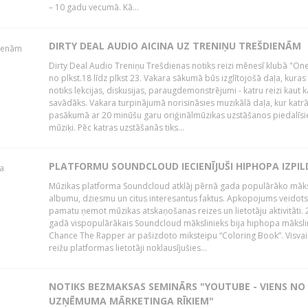
– 10 gadu vecumā. Kā...
DIRTY DEAL AUDIO AICINA UZ TRENIŅU TREŠDIENĀM
Dirty Deal Audio Treniņu Trešdienas notiks reizi mēnesī klubā "O
no plkst.18 līdz plkst 23. Vakara sākumā būs izglītojošā daļa, kuras
notiks lekcijas, diskusijas, paraugdemonstrējumi - katru reizi kaut k
savādāks. Vakara turpinājumā norisināsies muzikālā daļa, kur katr
pasākumā ar 20 minūšu garu oriģinālmūzikas uzstāšanos piedalīsi
mūziķi. Pēc katras uzstāšanās tiks...
PLATFORMU SOUNDCLOUD IECIENĪJUŠI HIPHOPA IZPILD
Mūzikas platforma Soundcloud atklāj pērnā gada populārāko māks
albumu, dziesmu un citus interesantus faktus. Apkopojums veidots
pamatu ņemot mūzikas atskaņošanas reizes un lietotāju aktivitāti. 
gadā vispopulārākais Soundcloud mākslinieks bija hiphopa māksli
Chance The Rapper ar pašizdoto miksteipu “Coloring Book”. Visvai
reižu platformas lietotāji noklausījušies...
NOTIKS BEZMAKSAS SEMINĀRS "YOUTUBE - VIENS NO
UZŅĒMUMA MĀRKETINGA RĪKIEM"