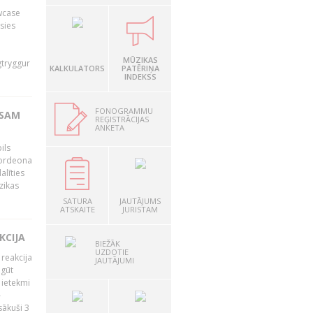
owcase
āsies
i
MŪZIKAS
gtryggur
KALKULATORS
PATĒRIŅA
INDEKSS
FONOGRAMMU
RSAM
REĢISTRĀCIJAS
ANKETA
ils
akordeona
alīties
zikas
SATURA
JAUTĀJUMS
ATSKAITE
JURISTAM
KCIJA
BIEŽĀK
UZDOTIE
 reakcija
JAUTĀJUMI
 gūt
 ietekmi
–
zsākuši 3