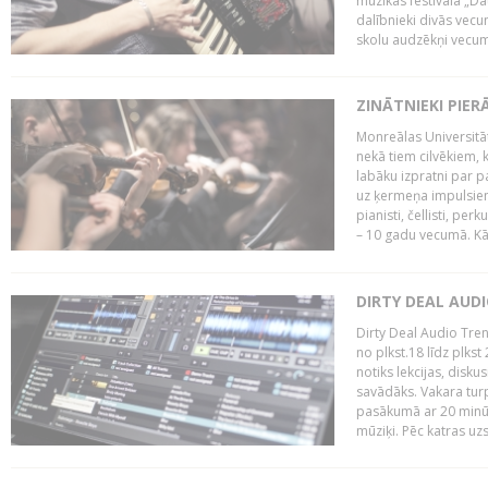
mūzikas festivāla „Da
dalībnieki divās vecum
skolu audzēkņi vecumā
ZINĀTNIEKI PIER
Monreālas Universitāt
nekā tiem cilvēkiem, k
labāku izpratni par p
uz ķermeņa impulsiem.
pianisti, čellisti, per
– 10 gadu vecumā. Kā.
DIRTY DEAL AUD
Dirty Deal Audio Tre
no plkst.18 līdz plkst
notiks lekcijas, disku
savādāks. Vakara turp
pasākumā ar 20 minūš
mūziķi. Pēc katras uzs