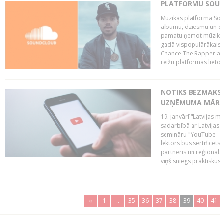
PLATFORMU SOUND
Mūzikas platforma So
albumu, dziesmu un c
pamatu ņemot mūzikas 
gadā vispopulārākais
Chance The Rapper ar
reižu platformas lietot
NOTIKS BEZMAKS
UZŅĒMUMA MĀRK
19. janvārī "Latvijas 
sadarbībā ar Latvijas
semināru "YouTube -
lektors būs sertific
partneris un reģionā
viņš sniegs praktisku
«
1
..
35
36
37
38
39
40
41