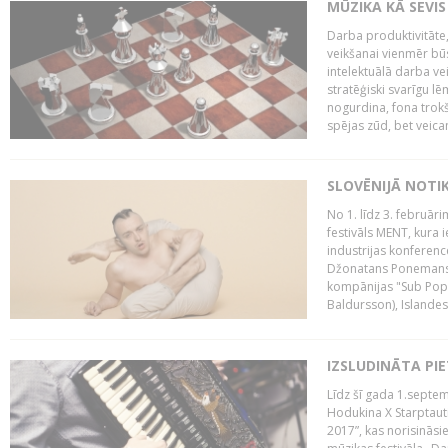
MŪZIKA KĀ SEVIS
Darba produktivitāte
veikšanai vienmēr būs
intelektuālā darba ve
stratēģiski svarīgu 
nogurdina, fona trok
spējas zūd, bet veic
SLOVĒNIJĀ NOTI
No 1. līdz 3. februār
festivāls MENT, kura i
industrijas konferenc
Džonatans Ponemans (
kompānijas "Sub Pop 
Baldursson), Islandes
IZSLUDINĀTA PI
Līdz šī gada 1.septem
Hodukina X Starptaut
2017”, kas norisināsi