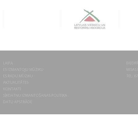
LAIPA
BIEDRĪ
ES IZMANTOJU MŪZIKU
MISAS 
ES RADU MŪZIKU
TEL. 6
AKTUALITĀTES
KONTAKTI
SĪKDATŅU IZMANTOŠANAS POLITIKA
DATU APSTRĀDE