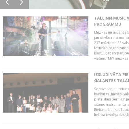
TALLINN MUSIC 
PROGRAMMU
Mūzikas un urbānās ku
jau devīto reizi norisi
237 mūziķi no 33 val
festivāla organizator
klāstu, bet arī parūp
vietām.TMW mūzikas 
IZSLUDINĀTA PIE
GALANTES TALA
Šopavasar jau ceturto
konkurss „Ineses Galan
pieteikties bērni un ja
sitamo instrumentu mā
Rietumu bankas Labda
lieliska iespēja klausīt