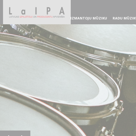
IZMANTOJU MŪZIKU
RADU MŪZIK