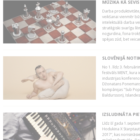
MŪZIKA KĀ SEVIS
Darba produktivitāte
veikšanai vienmēr būs
intelektuālā darba ve
stratēģiski svarīgu 
nogurdina, fona trok
spējas zūd, bet veic
SLOVĒNIJĀ NOTI
No 1. līdz 3. februār
festivāls MENT, kura i
industrijas konferenc
Džonatans Ponemans (
kompānijas "Sub Pop 
Baldursson), Islandes
IZSLUDINĀTA PI
Līdz šī gada 1.septem
Hodukina X Starptaut
2017”, kas norisināsi