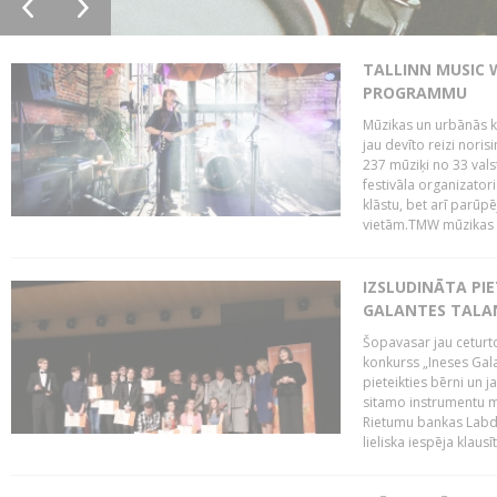
TALLINN MUSIC 
PROGRAMMU
Mūzikas un urbānās ku
jau devīto reizi norisi
237 mūziķi no 33 val
festivāla organizator
klāstu, bet arī parūp
vietām.TMW mūzikas 
IZSLUDINĀTA PIE
GALANTES TALA
Šopavasar jau ceturto
konkurss „Ineses Galan
pieteikties bērni un ja
sitamo instrumentu mā
Rietumu bankas Labda
lieliska iespēja klausīt