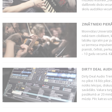
mūzikas festivāla „Da
dalībnieki divās vecum
skolu audzēkņi vecumā
ZINĀTNIEKI PIER
Monreālas Universitāt
nekā tiem cilvēkiem, k
labāku izpratni par p
uz ķermeņa impulsiem.
pianisti, čellisti, per
– 10 gadu vecumā. Kā.
DIRTY DEAL AUD
Dirty Deal Audio Tre
no plkst.18 līdz plkst
notiks lekcijas, disku
savādāks. Vakara turp
pasākumā ar 20 minūš
mūziķi. Pēc katras uzs