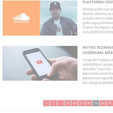
PLATFORMU SOUND
Mūzikas platforma So
albumu, dziesmu un c
pamatu ņemot mūzikas 
gadā vispopulārākais
Chance The Rapper ar
reižu platformas lietot
NOTIKS BEZMAKS
UZŅĒMUMA MĀRK
19. janvārī "Latvijas 
sadarbībā ar Latvijas
semināru "YouTube -
lektors būs sertific
partneris un reģionā
viņš sniegs praktisku
«
1
..
35
36
37
38
39
40
41