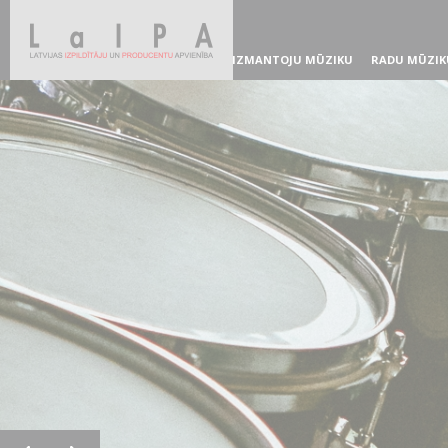
IZMANTOJU MŪZIKU
RADU MŪZIK