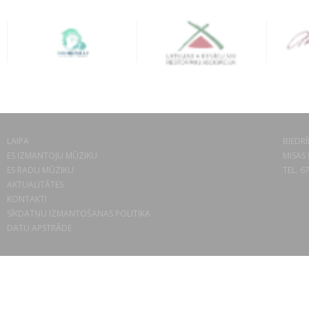
LAIPA
BIEDRĪ
ES IZMANTOJU MŪZIKU
MISAS 
ES RADU MŪZIKU
TEL. 6
AKTUALITĀTES
KONTAKTI
SĪKDATŅU IZMANTOŠANAS POLITIKA
DATU APSTRĀDE