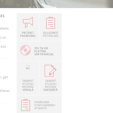
SES
alantu
i
PIETEIKT
DJ LICENCE
PASĀKUMU
PIETEIKUMS
mo un
r
s būs
ZELTA UN
PLATĪNA
SERTIFIKĀCIJA
u
m, gan
SAŅEMT
SAŅEMT
ATĻAUJU
ATĻAUJU
MŪZIKAI
MŪZIKAI
VEIKALĀ
KAFEJNĪCĀ
rēšanas
PASĀKUMA
FONOGRAMMU
ATSKAITE