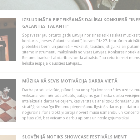
IZSLUDINĀTA PIETEIKŠANĀS DALĪBAI KONKURSĀ "INE
GALANTES TALANTI"
Šopavasar jau ceturto gadu Latvijā norisināsies klasiskās mūzikas t
konkurss „Ineses Galantes talanti”, kuram līdz 27. februārim aicināt
pieteikties bērni un jaunieši – vokālisti, taustiņu, stīgu, kā arī pūša
sitamo instrumentu mākslinieki no visas Latvijas. Konkurss notiek a
Rietumu bankas Labdarības fonda atbalstu.“Jau ceturto reizi mum
lieliska iespēja klausīties Latvijas...
MŪZIKA KĀ SEVIS MOTIVĀCIJA DARBA VIETĀ
Darba produktivitāte, plānošana un spēja koncentrēties uzdevum
veikšanai vienmēr būs aktuāls jautājums gan fiziska darba veicējie
intelektuālā darba veicējiem, kas vērsts uz analītisku domāšanu un
stratēģiski svarīgu lēmumu pieņemšanu. Ilgstošs darbs pie datora
nogurdina, fona trokšņi birojā novērš mūsu uzmanību un koncent
spējas zūd, bet veicamo darbu apjoms un noslogojums tikai...
SLOVĒNIJĀ NOTIKS SHOWCASE FESTIVĀLS MENT