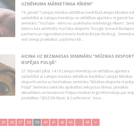
UZŅĒMUMA MĀRKETINGA RĪKIEM"
19. janvārī "Latvijas mūzikas attīstības biedrība/Latvijas Mūzikas e
sadarbībā ar Latvijas Investīciju un attīstības aģentūru organizē 
semināru "YouTube - viens no uzņēmuma mārketinga rīkiem". Sem
lektors būs sertificēts YouTube eksperts “Google Ground Budapes
partneris un reģionālais treneris András Bozán Bodrogi. Semināra 
viņš sniegs praktiskus padomus kā...
AICINA UZ BEZMAKSAS SEMINĀRU "MŪZIKAS EKSPOR
IESPĒJAS POLIJĀ"
27. februārī plkst. 14:10 Latvijas Investīciju un attīstības aģentūra
sadarbībā ar Latvijas mūzikas attīstības biedrību/ Latvijas Mūzikas
eksports aicina uz bezmaksas semināru "Mūzikas eksporta iespēja
Polijā".Semināra laikā tiks apskatītas sekojošas tēmas: Jaunākās
aktualitātes un tendences Polijas mūzikas tirgū Informācija par ies
piedalīties "SEAZON Music & Conference", kura...
35
36
37
38
39
40
41
42
43
..
48
»