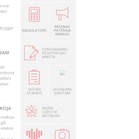
owcase
āsies
i
MŪZIKAS
gtryggur
KALKULATORS
PATĒRIŅA
INDEKSS
FONOGRAMMU
RSAM
REĢISTRĀCIJAS
ANKETA
ils
akordeona
alīties
zikas
SATURA
JAUTĀJUMS
ATSKAITE
JURISTAM
KCIJA
BIEŽĀK
UZDOTIE
JAUTĀJUMI
 reakcija
 gūt
 ietekmi
–