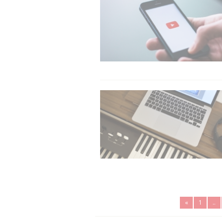
«
1
..