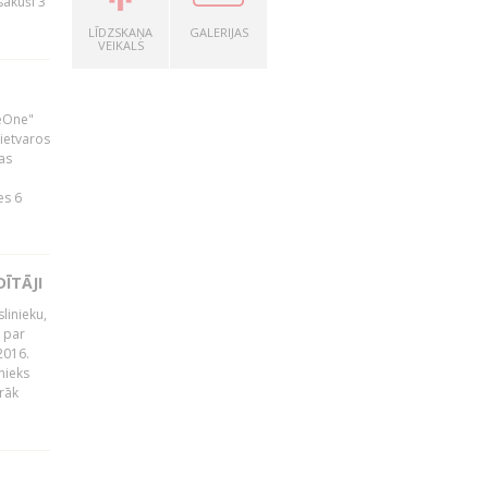
zsākuši 3
LĪDZSKAŅA
GALERIJAS
VEIKALS
neOne"
 ietvaros
as
ā
es 6
ĪTĀJI
linieku,
 par
2016.
nieks
rāk