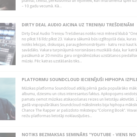
pianisti, čellisti, perkusionisti un vijolnieki, kuri instrumenta spēli u
– 10 gadu vecumā. Kā...
DIRTY DEAL AUDIO AICINA UZ TRENIŅU TREŠDIENĀM
Dirty Deal Audio Treniņu Trešdienas notiks reizi mēnesī klubā "O
no plkst.18 līdz plkst 23. Vakara sākumā būs izglītojošā daļa, kuras
notiks lekcijas, diskusijas, paraugdemonstrējumi - katru reizi kaut k
savādāks. Vakara turpinājumā norisināsies muzikālā daļa, kur katr
pasākumā ar 20 minūšu garu oriģinālmūzikas uzstāšanos piedalīsi
mūziķi. Pēc katras uzstāšanās tiks...
PLATFORMU SOUNDCLOUD IECIENĪJUŠI HIPHOPA IZPILD
Mūzikas platforma Soundcloud atklāj pērnā gada populārāko māks
albumu, dziesmu un citus interesantus faktus. Apkopojums veidots
pamatu ņemot mūzikas atskaņošanas reizes un lietotāju aktivitāti. 
gadā vispopulārākais Soundcloud mākslinieks bija hiphopa māksli
Chance The Rapper ar pašizdoto miksteipu “Coloring Book”. Visvai
reižu platformas lietotāji noklausījušies...
NOTIKS BEZMAKSAS SEMINĀRS "YOUTUBE - VIENS NO