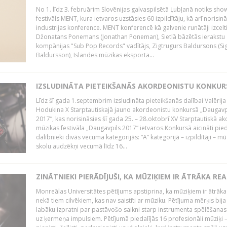
No 1. līdz 3. februārim Slovēnijas galvaspilsētā Ļubļanā notiks sh
festivāls MENT, kura ietvaros uzstāsies 60 izpildītāju, kā arī norisin
industrijas konference. MENT konferencē kā galvenie runātāji izcelt
Džonatans Ponemans (Jonathan Poneman), Sietlā bāzētās ierakstu
kompānijas "Sub Pop Records" vadītājs, Zigtrugurs Baldursons (Si
Baldursson), Islandes mūzikas eksporta...
IZSLUDINĀTA PIETEIKŠANĀS AKORDEONISTU KONKU
Līdz šī gada 1.septembrim izsludināta pieteikšanās dalībai Valērija
Hodukina X Starptautiskajā jauno akordeonistu konkursā „Daugavp
2017”, kas norisināsies šī gada 25. – 28.oktobrī XV Starptautiskā 
mūzikas festivāla „Daugavpils 2017” ietvaros.Konkursā aicināti pied
dalībnieki divās vecuma kategorijās: “A” kategorijā – izpildītāji – mū
skolu audzēkņi vecumā līdz 16...
ZINĀTNIEKI PIERĀDĪJUŠI, KA MŪZIĶIEM IR ĀTRĀKA REA
Monreālas Universitātes pētījums apstiprina, ka mūziķiem ir ātrāka
nekā tiem cilvēkiem, kas nav saistīti ar mūziku. Pētījuma mērķis bija
labāku izpratni par pastāvošo saikni starp instrumenta spēlēšanas
uz ķermeņa impulsiem. Pētījumā piedalījās 16 profesionāli mūziķi 