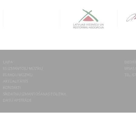
LAIPA
BIEDRĪ
ES IZMANTOJU MŪZIKU
MISAS 
ES RADU MŪZIKU
TEL. 6
AKTUALITĀTES
KONTAKTI
SĪKDATŅU IZMANTOŠANAS POLITIKA
DATU APSTRĀDE