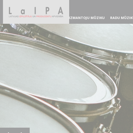
IZMANTOJU MŪZIKU
RADU MŪZIK