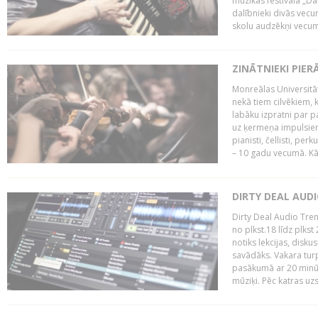
mūzikas festivāla „Da
dalībnieki divās vecum
skolu audzēkņi vecumā
ZINĀTNIEKI PIER
Monreālas Universitāt
nekā tiem cilvēkiem, k
labāku izpratni par p
uz ķermeņa impulsiem.
pianisti, čellisti, per
– 10 gadu vecumā. Kā.
DIRTY DEAL AUD
Dirty Deal Audio Tre
no plkst.18 līdz plkst
notiks lekcijas, disku
savādāks. Vakara turp
pasākumā ar 20 minūš
mūziķi. Pēc katras uzs