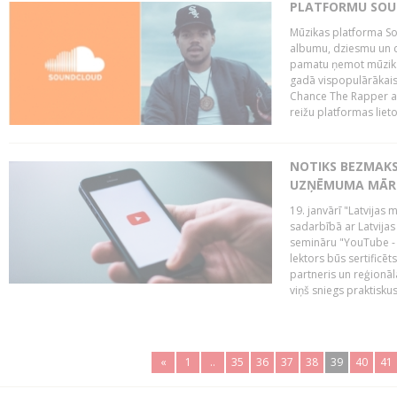
PLATFORMU SOUND
Mūzikas platforma So
albumu, dziesmu un c
pamatu ņemot mūzikas 
gadā vispopulārākais
Chance The Rapper ar
reižu platformas lietot
NOTIKS BEZMAKS
UZŅĒMUMA MĀRK
19. janvārī "Latvijas 
sadarbībā ar Latvijas
semināru "YouTube -
lektors būs sertific
partneris un reģionā
viņš sniegs praktisku
«
1
..
35
36
37
38
39
40
41