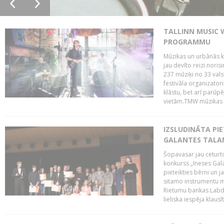
TALLINN MUSIC 
PROGRAMMU
Mūzikas un urbānās ku
jau devīto reizi norisi
237 mūziķi no 33 val
festivāla organizator
klāstu, bet arī parūp
vietām.TMW mūzikas 
IZSLUDINĀTA PIE
GALANTES TALA
Šopavasar jau ceturto
konkurss „Ineses Galan
pieteikties bērni un ja
sitamo instrumentu mā
Rietumu bankas Labda
lieliska iespēja klausīt