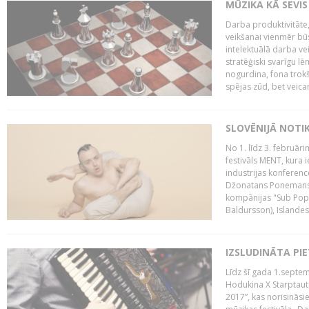
MŪZIKA KĀ SEVIS
Darba produktivitāte
veikšanai vienmēr būs
intelektuālā darba ve
stratēģiski svarīgu 
nogurdina, fona trok
spējas zūd, bet veic
SLOVĒNIJĀ NOTI
No 1. līdz 3. februār
festivāls MENT, kura i
industrijas konferenc
Džonatans Ponemans (
kompānijas "Sub Pop 
Baldursson), Islandes
IZSLUDINĀTA PI
Līdz šī gada 1.septem
Hodukina X Starptaut
2017”, kas norisināsi