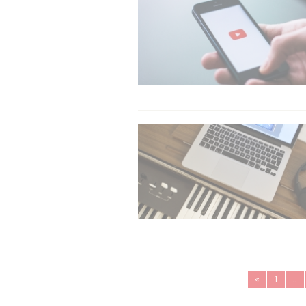
«
1
..