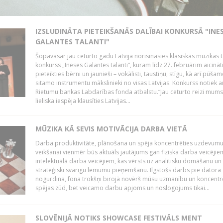
IZSLUDINĀTA PIETEIKŠANĀS DALĪBAI KONKURSĀ "INE
GALANTES TALANTI"
Šopavasar jau ceturto gadu Latvijā norisināsies klasiskās mūzikas t
konkurss „Ineses Galantes talanti”, kuram līdz 27. februārim aicināt
pieteikties bērni un jaunieši – vokālisti, taustiņu, stīgu, kā arī pūša
sitamo instrumentu mākslinieki no visas Latvijas. Konkurss notiek a
Rietumu bankas Labdarības fonda atbalstu.“Jau ceturto reizi mum
lieliska iespēja klausīties Latvijas...
MŪZIKA KĀ SEVIS MOTIVĀCIJA DARBA VIETĀ
Darba produktivitāte, plānošana un spēja koncentrēties uzdevum
veikšanai vienmēr būs aktuāls jautājums gan fiziska darba veicējie
intelektuālā darba veicējiem, kas vērsts uz analītisku domāšanu un
stratēģiski svarīgu lēmumu pieņemšanu. Ilgstošs darbs pie datora
nogurdina, fona trokšņi birojā novērš mūsu uzmanību un koncent
spējas zūd, bet veicamo darbu apjoms un noslogojums tikai...
SLOVĒNIJĀ NOTIKS SHOWCASE FESTIVĀLS MENT