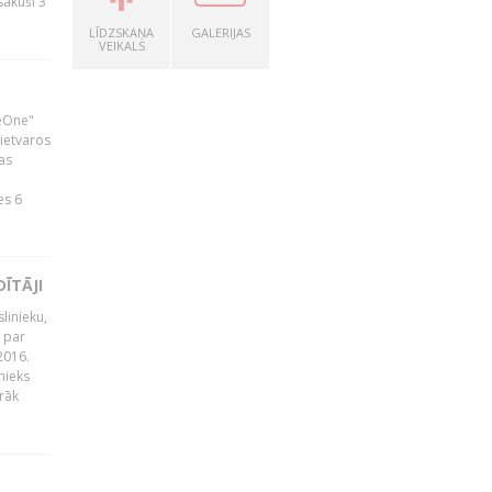
zsākuši 3
LĪDZSKAŅA
GALERIJAS
VEIKALS
neOne"
 ietvaros
as
ā
es 6
ĪTĀJI
linieku,
 par
2016.
nieks
rāk