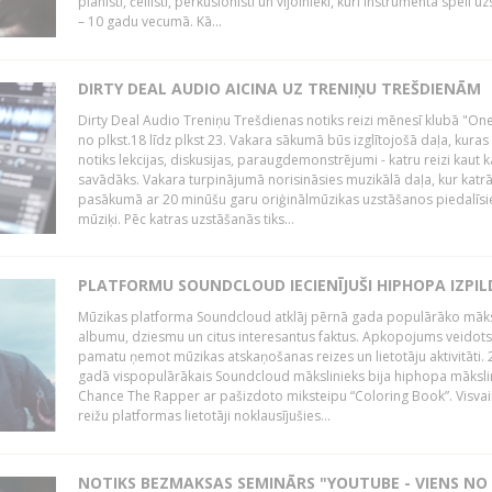
pianisti, čellisti, perkusionisti un vijolnieki, kuri instrumenta spēli u
– 10 gadu vecumā. Kā...
DIRTY DEAL AUDIO AICINA UZ TRENIŅU TREŠDIENĀM
Dirty Deal Audio Treniņu Trešdienas notiks reizi mēnesī klubā "O
no plkst.18 līdz plkst 23. Vakara sākumā būs izglītojošā daļa, kuras
notiks lekcijas, diskusijas, paraugdemonstrējumi - katru reizi kaut k
savādāks. Vakara turpinājumā norisināsies muzikālā daļa, kur katr
pasākumā ar 20 minūšu garu oriģinālmūzikas uzstāšanos piedalīsi
mūziķi. Pēc katras uzstāšanās tiks...
PLATFORMU SOUNDCLOUD IECIENĪJUŠI HIPHOPA IZPILD
Mūzikas platforma Soundcloud atklāj pērnā gada populārāko māks
albumu, dziesmu un citus interesantus faktus. Apkopojums veidots
pamatu ņemot mūzikas atskaņošanas reizes un lietotāju aktivitāti. 
gadā vispopulārākais Soundcloud mākslinieks bija hiphopa māksli
Chance The Rapper ar pašizdoto miksteipu “Coloring Book”. Visvai
reižu platformas lietotāji noklausījušies...
NOTIKS BEZMAKSAS SEMINĀRS "YOUTUBE - VIENS NO