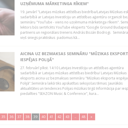
UZŅĒMUMA MĀRKETINGA RĪKIEM"
19. janvārī "Latvijas mūzikas attīstības biedrība/Latvijas Mūzikas e
sadarbībā ar Latvijas Investīciju un attīstības aģentūru organizē 
semināru "YouTube - viens no uzņēmuma mārketinga rīkiem". Sem
lektors būs sertificēts YouTube eksperts “Google Ground Budapes
partneris un reģionālais treneris András Bozán Bodrogi. Semināra 
viņš sniegs praktiskus padomus kā...
AICINA UZ BEZMAKSAS SEMINĀRU "MŪZIKAS EKSPOR
IESPĒJAS POLIJĀ"
27. februārī plkst. 14:10 Latvijas Investīciju un attīstības aģentūra
sadarbībā ar Latvijas mūzikas attīstības biedrību/ Latvijas Mūzikas
eksports aicina uz bezmaksas semināru "Mūzikas eksporta iespēja
Polijā".Semināra laikā tiks apskatītas sekojošas tēmas: Jaunākās
aktualitātes un tendences Polijas mūzikas tirgū Informācija par ies
piedalīties "SEAZON Music & Conference", kura...
35
36
37
38
39
40
41
42
43
..
48
»