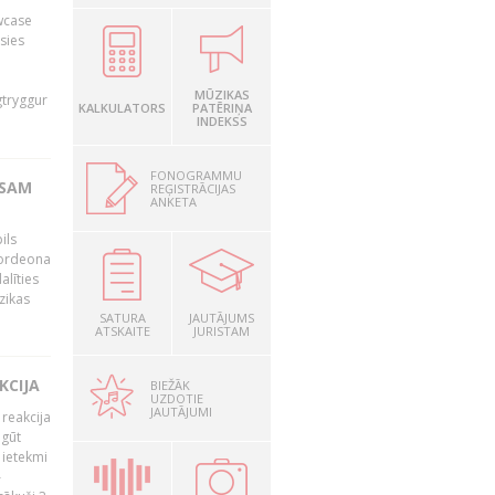
owcase
āsies
i
MŪZIKAS
gtryggur
KALKULATORS
PATĒRIŅA
INDEKSS
FONOGRAMMU
RSAM
REĢISTRĀCIJAS
ANKETA
ils
akordeona
alīties
zikas
SATURA
JAUTĀJUMS
ATSKAITE
JURISTAM
KCIJA
BIEŽĀK
UZDOTIE
JAUTĀJUMI
 reakcija
 gūt
 ietekmi
–