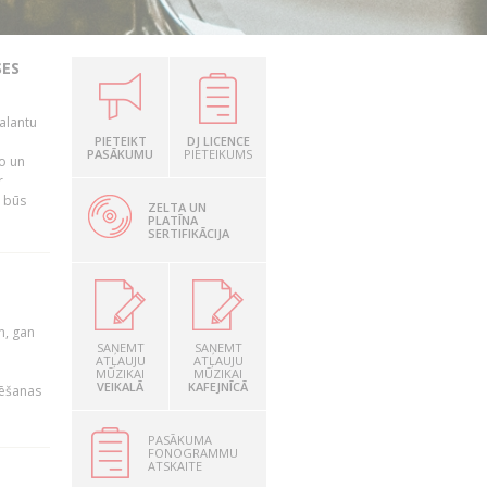
SES
alantu
i
PIETEIKT
DJ LICENCE
PASĀKUMU
PIETEIKUMS
mo un
r
s būs
ZELTA UN
PLATĪNA
SERTIFIKĀCIJA
u
m, gan
SAŅEMT
SAŅEMT
ATĻAUJU
ATĻAUJU
MŪZIKAI
MŪZIKAI
VEIKALĀ
KAFEJNĪCĀ
rēšanas
PASĀKUMA
FONOGRAMMU
ATSKAITE