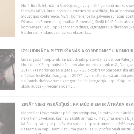
No 1. līdz 3. februārim Slovēnijas galvaspilsētā Ļubļanā notiks sh
festivāls MENT, kura ietvaros uzstāsies 60 izpildītāju, kā arī norisin
industrijas konference. MENT konferencē kā galvenie runātāji izcelt
Džonatans Ponemans (Jonathan Poneman), Sietlā bāzētās ierakstu
kompānijas "Sub Pop Records" vadītājs, Zigtrugurs Baldursons (Si
Baldursson), Islandes mūzikas eksporta...
IZSLUDINĀTA PIETEIKŠANĀS AKORDEONISTU KONKU
Līdz šī gada 1.septembrim izsludināta pieteikšanās dalībai Valērija
Hodukina X Starptautiskajā jauno akordeonistu konkursā „Daugavp
2017”, kas norisināsies šī gada 25. – 28.oktobrī XV Starptautiskā 
mūzikas festivāla „Daugavpils 2017” ietvaros.Konkursā aicināti pied
dalībnieki divās vecuma kategorijās: “A” kategorijā – izpildītāji – mū
skolu audzēkņi vecumā līdz 16...
ZINĀTNIEKI PIERĀDĪJUŠI, KA MŪZIĶIEM IR ĀTRĀKA REA
Monreālas Universitātes pētījums apstiprina, ka mūziķiem ir ātrāka
nekā tiem cilvēkiem, kas nav saistīti ar mūziku. Pētījuma mērķis bija
labāku izpratni par pastāvošo saikni starp instrumenta spēlēšanas
uz ķermeņa impulsiem. Pētījumā piedalījās 16 profesionāli mūziķi 