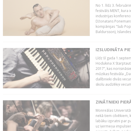
No 1. līdz 3. februār
festivāls MENT, kura i
industrijas konferenc
Džonatans Ponemans (
kompānijas "Sub Pop 
Baldursson), Islandes
IZSLUDINĀTA PI
Līdz šī gada 1.septem
Hodukina X Starptaut
2017”, kas norisināsi
mūzikas festivāla „Da
dalībnieki divās vecum
skolu audzēkņi vecumā
ZINĀTNIEKI PIER
Monreālas Universitāt
nekā tiem cilvēkiem, k
labāku izpratni par p
uz ķermeņa impulsiem.