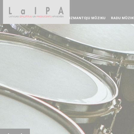
IZMANTOJU MŪZIKU
RADU MŪZIK