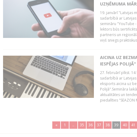
UZŅĒMUMA MĀRK
19. janvārī "Latvijas 
sadarbībā ar Latvijas
semināru "YouTube -
lektors būs sertific
partneris un reģionā
viņš sniegs praktisku
AICINA UZ BEZM
IESPĒJAS POLIJĀ"
27. februārī plkst. 14:
sadarbībā ar Latvijas
eksports aicina uz b
Polijā".Semināra laik
aktualitātes un tende
piedalīties "SEAZON M
«
1
..
35
36
37
38
39
40
41