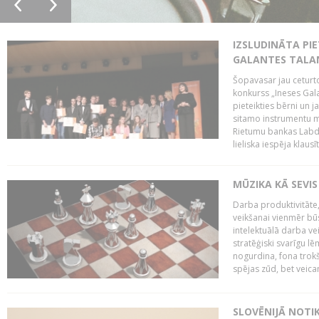
IZSLUDINĀTA PIE
GALANTES TALA
Šopavasar jau ceturto
konkurss „Ineses Galan
pieteikties bērni un ja
sitamo instrumentu mā
Rietumu bankas Labda
lieliska iespēja klausīt
MŪZIKA KĀ SEVIS
Darba produktivitāte
veikšanai vienmēr būs
intelektuālā darba ve
stratēģiski svarīgu 
nogurdina, fona trok
spējas zūd, bet veic
SLOVĒNIJĀ NOTI