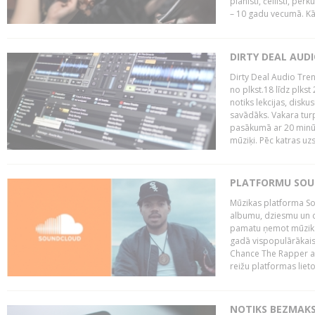
pianisti, čellisti, per
– 10 gadu vecumā. Kā.
DIRTY DEAL AUD
Dirty Deal Audio Tre
no plkst.18 līdz plkst
notiks lekcijas, disku
savādāks. Vakara turp
pasākumā ar 20 minūš
mūziķi. Pēc katras uzs
PLATFORMU SOUND
Mūzikas platforma So
albumu, dziesmu un c
pamatu ņemot mūzikas 
gadā vispopulārākais
Chance The Rapper ar
reižu platformas lietot
NOTIKS BEZMAKS