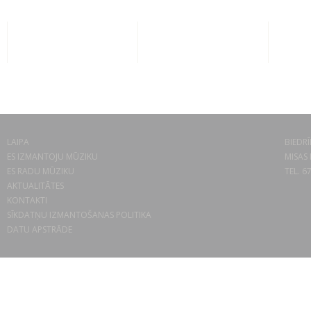
LAIPA
BIEDRĪ
ES IZMANTOJU MŪZIKU
MISAS 
ES RADU MŪZIKU
TEL. 6
AKTUALITĀTES
KONTAKTI
SĪKDATŅU IZMANTOŠANAS POLITIKA
DATU APSTRĀDE