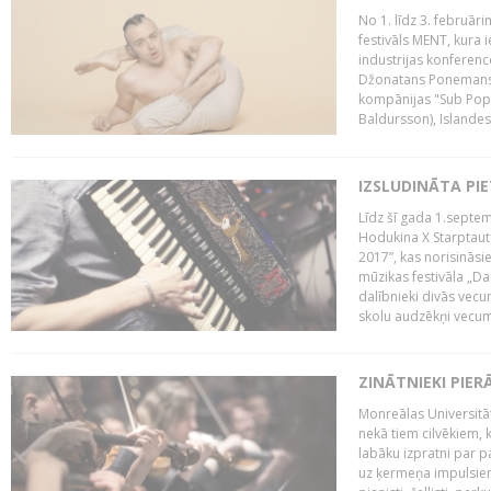
No 1. līdz 3. februār
festivāls MENT, kura i
industrijas konferenc
Džonatans Ponemans (
kompānijas "Sub Pop 
Baldursson), Islandes
IZSLUDINĀTA PI
Līdz šī gada 1.septem
Hodukina X Starptaut
2017”, kas norisināsi
mūzikas festivāla „Da
dalībnieki divās vecum
skolu audzēkņi vecumā
ZINĀTNIEKI PIER
Monreālas Universitāt
nekā tiem cilvēkiem, k
labāku izpratni par p
uz ķermeņa impulsiem.