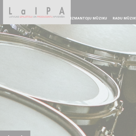
IZMANTOJU MŪZIKU
RADU MŪZIK