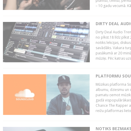
pianisti, čellisti, per
– 10 gadu vecumā. Kā.
DIRTY DEAL AUD
Dirty Deal Audio Tre
no plkst.18 līdz plkst
notiks lekcijas, disku
savādāks. Vakara turp
pasākumā ar 20 minūš
mūziķi. Pēc katras uzs
PLATFORMU SOUND
Mūzikas platforma So
albumu, dziesmu un c
pamatu ņemot mūzikas 
gadā vispopulārākais
Chance The Rapper ar
reižu platformas lietot
NOTIKS BEZMAKS