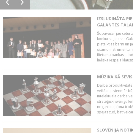
IZSLUDINĀTA PIE
GALANTES TALA
Šopavasar jau ceturto
konkurss „Ineses Galan
pieteikties bērni un ja
sitamo instrumentu mā
Rietumu bankas Labda
lieliska iespēja klausīt
MŪZIKA KĀ SEVIS
Darba produktivitāte
veikšanai vienmēr būs
intelektuālā darba ve
stratēģiski svarīgu 
nogurdina, fona trok
spējas zūd, bet veic
SLOVĒNIJĀ NOTI