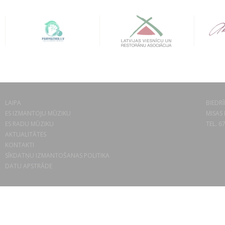
LAIPA
BIEDRĪ
ES IZMANTOJU MŪZIKU
MISAS 
ES RADU MŪZIKU
TEL. 6
AKTUALITĀTES
KONTAKTI
SĪKDATŅU IZMANTOŠANAS POLITIKA
DATU APSTRĀDE