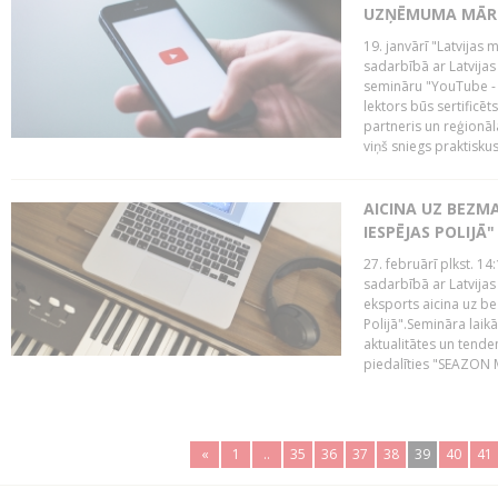
UZŅĒMUMA MĀRK
19. janvārī "Latvijas 
sadarbībā ar Latvijas
semināru "YouTube -
lektors būs sertific
partneris un reģionā
viņš sniegs praktisku
AICINA UZ BEZM
IESPĒJAS POLIJĀ"
27. februārī plkst. 14:
sadarbībā ar Latvijas
eksports aicina uz b
Polijā".Semināra laik
aktualitātes un tende
piedalīties "SEAZON M
«
1
..
35
36
37
38
39
40
41