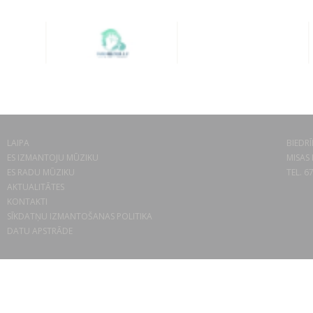
LAIPA
BIEDRĪ
ES IZMANTOJU MŪZIKU
MISAS 
ES RADU MŪZIKU
TEL. 6
AKTUALITĀTES
KONTAKTI
SĪKDATŅU IZMANTOŠANAS POLITIKA
DATU APSTRĀDE