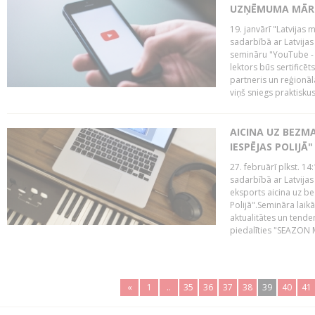
UZŅĒMUMA MĀRK
19. janvārī "Latvijas 
sadarbībā ar Latvijas
semināru "YouTube -
lektors būs sertific
partneris un reģionā
viņš sniegs praktisku
AICINA UZ BEZM
IESPĒJAS POLIJĀ"
27. februārī plkst. 14:
sadarbībā ar Latvijas
eksports aicina uz b
Polijā".Semināra laik
aktualitātes un tende
piedalīties "SEAZON M
«
1
..
35
36
37
38
39
40
41