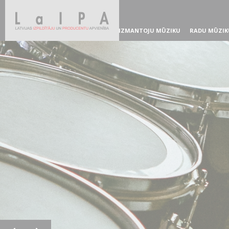
IZMANTOJU MŪZIKU
RADU MŪZIK