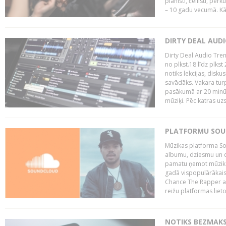
pianisti, čellisti, per
– 10 gadu vecumā. Kā.
DIRTY DEAL AUD
Dirty Deal Audio Tre
no plkst.18 līdz plkst
notiks lekcijas, disku
savādāks. Vakara turp
pasākumā ar 20 minūš
mūziķi. Pēc katras uzs
PLATFORMU SOUND
Mūzikas platforma So
albumu, dziesmu un c
pamatu ņemot mūzikas 
gadā vispopulārākais
Chance The Rapper ar
reižu platformas lietot
NOTIKS BEZMAKS