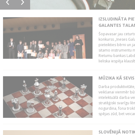
IZSLUDINĀTA PIE
GALANTES TALA
Šopavasar jau ceturto
konkurss „Ineses Galan
pieteikties bērni un ja
sitamo instrumentu mā
Rietumu bankas Labda
lieliska iespēja klausīt
MŪZIKA KĀ SEVIS
Darba produktivitāte
veikšanai vienmēr būs
intelektuālā darba ve
stratēģiski svarīgu 
nogurdina, fona trok
spējas zūd, bet veic
SLOVĒNIJĀ NOTI