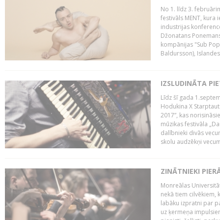
No 1. līdz 3. februār
festivāls MENT, kura i
industrijas konferenc
Džonatans Ponemans (
kompānijas "Sub Pop 
Baldursson), Islandes
IZSLUDINĀTA PI
Līdz šī gada 1.septem
Hodukina X Starptaut
2017”, kas norisināsi
mūzikas festivāla „Da
dalībnieki divās vecum
skolu audzēkņi vecumā
ZINĀTNIEKI PIER
Monreālas Universitāt
nekā tiem cilvēkiem, k
labāku izpratni par p
uz ķermeņa impulsiem.