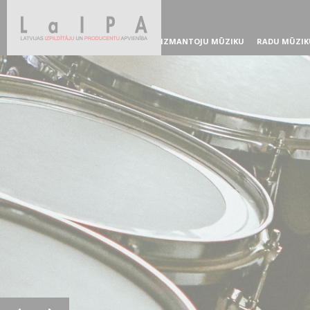
IZMANTOJU MŪZIKU
RADU MŪZIK