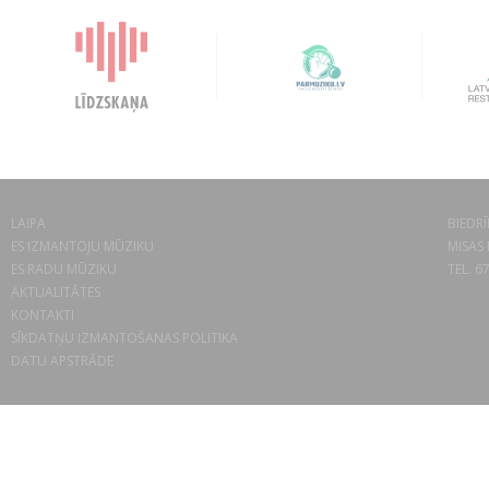
LAIPA
BIEDRĪ
ES IZMANTOJU MŪZIKU
MISAS 
ES RADU MŪZIKU
TEL. 6
AKTUALITĀTES
KONTAKTI
SĪKDATŅU IZMANTOŠANAS POLITIKA
DATU APSTRĀDE