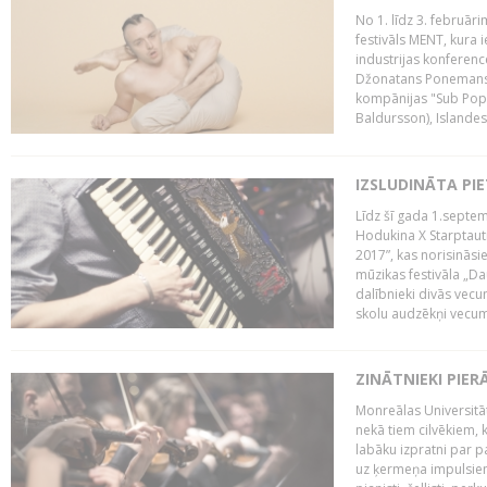
No 1. līdz 3. februār
festivāls MENT, kura i
industrijas konferenc
Džonatans Ponemans (
kompānijas "Sub Pop 
Baldursson), Islandes
IZSLUDINĀTA PI
Līdz šī gada 1.septem
Hodukina X Starptaut
2017”, kas norisināsi
mūzikas festivāla „Da
dalībnieki divās vecum
skolu audzēkņi vecumā
ZINĀTNIEKI PIER
Monreālas Universitāt
nekā tiem cilvēkiem, k
labāku izpratni par p
uz ķermeņa impulsiem.