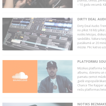
pianisti, čellisti, per
– 10 gadu vecumā. Kā.
DIRTY DEAL AUD
Dirty Deal Audio Tre
no plkst.18 līdz plkst
notiks lekcijas, disku
savādāks. Vakara turp
pasākumā ar 20 minūš
mūziķi. Pēc katras uzs
PLATFORMU SOUND
Mūzikas platforma So
albumu, dziesmu un c
pamatu ņemot mūzikas 
gadā vispopulārākais
Chance The Rapper ar
reižu platformas lietot
NOTIKS BEZMAKS