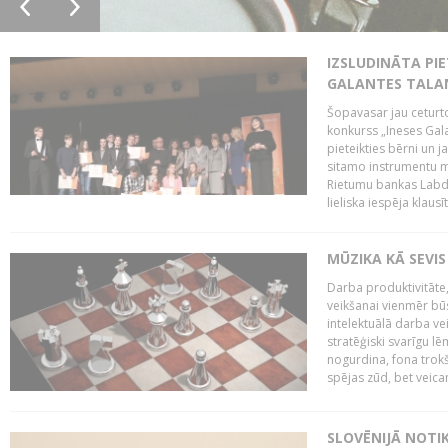
IZSLUDINĀTA PIE
GALANTES TALA
Šopavasar jau ceturto
konkurss „Ineses Galan
pieteikties bērni un ja
sitamo instrumentu mā
Rietumu bankas Labda
lieliska iespēja klausīt
MŪZIKA KĀ SEVIS
Darba produktivitāte
veikšanai vienmēr būs
intelektuālā darba ve
stratēģiski svarīgu 
nogurdina, fona trok
spējas zūd, bet veic
SLOVĒNIJĀ NOTI