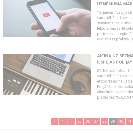
UZŅĒMUMA MĀRK
19. janvārī "Latvijas 
sadarbībā ar Latvijas
semināru "YouTube -
lektors būs sertific
partneris un reģionā
viņš sniegs praktisku
AICINA UZ BEZM
IESPĒJAS POLIJĀ"
27. februārī plkst. 14:
sadarbībā ar Latvijas
eksports aicina uz b
Polijā".Semināra laik
aktualitātes un tende
piedalīties "SEAZON M
«
1
..
35
36
37
38
39
40
41