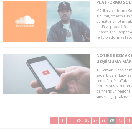
PLATFORMU SOUND
Mūzikas platforma So
albumu, dziesmu un c
pamatu ņemot mūzikas 
gadā vispopulārākais
Chance The Rapper ar
reižu platformas lietot
NOTIKS BEZMAKS
UZŅĒMUMA MĀRK
19. janvārī "Latvijas 
sadarbībā ar Latvijas
semināru "YouTube -
lektors būs sertific
partneris un reģionā
viņš sniegs praktisku
«
1
..
35
36
37
38
39
40
41