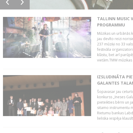
TALLINN MUSIC 
PROGRAMMU
Mūzikas un urbānās ku
jau devīto reizi norisi
237 mūziķi no 33 val
festivāla organizator
klāstu, bet arī parūp
vietām.TMW mūzikas 
IZSLUDINĀTA PIE
GALANTES TALA
Šopavasar jau ceturto
konkurss „Ineses Galan
pieteikties bērni un ja
sitamo instrumentu mā
Rietumu bankas Labda
lieliska iespēja klausīt