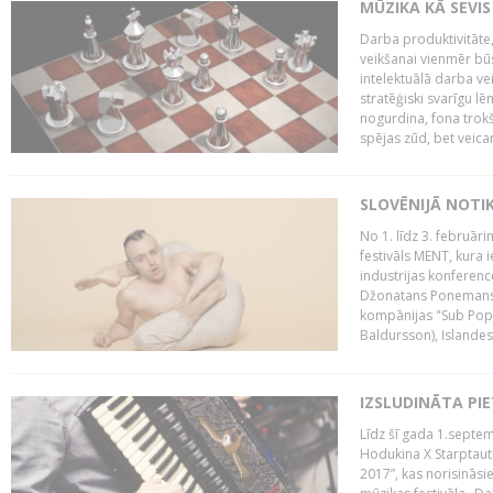
MŪZIKA KĀ SEVIS
Darba produktivitāte
veikšanai vienmēr būs
intelektuālā darba ve
stratēģiski svarīgu 
nogurdina, fona trok
spējas zūd, bet veic
SLOVĒNIJĀ NOTI
No 1. līdz 3. februār
festivāls MENT, kura i
industrijas konferenc
Džonatans Ponemans (
kompānijas "Sub Pop 
Baldursson), Islandes
IZSLUDINĀTA PI
Līdz šī gada 1.septem
Hodukina X Starptaut
2017”, kas norisināsi