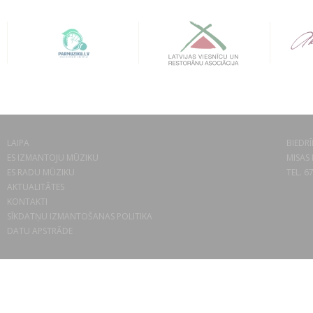
LAIPA
BIEDRĪ
ES IZMANTOJU MŪZIKU
MISAS 
ES RADU MŪZIKU
TEL. 6
AKTUALITĀTES
KONTAKTI
SĪKDATŅU IZMANTOŠANAS POLITIKA
DATU APSTRĀDE