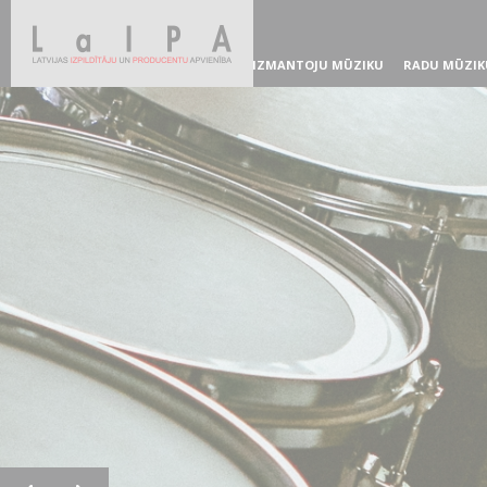
IZMANTOJU MŪZIKU
RADU MŪZIK