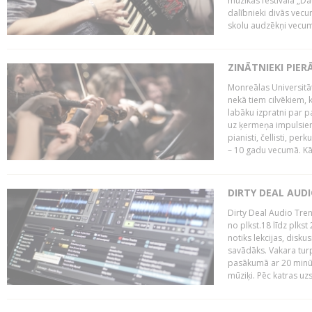
mūzikas festivāla „Da
dalībnieki divās vecum
skolu audzēkņi vecumā
ZINĀTNIEKI PIER
Monreālas Universitāt
nekā tiem cilvēkiem, k
labāku izpratni par p
uz ķermeņa impulsiem.
pianisti, čellisti, per
– 10 gadu vecumā. Kā.
DIRTY DEAL AUD
Dirty Deal Audio Tre
no plkst.18 līdz plkst
notiks lekcijas, disku
savādāks. Vakara turp
pasākumā ar 20 minūš
mūziķi. Pēc katras uzs