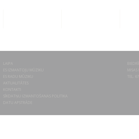
LAIPA
BIEDRĪ
ES IZMANTOJU MŪZIKU
MISAS 
ES RADU MŪZIKU
TEL. 6
AKTUALITĀTES
KONTAKTI
SĪKDATŅU IZMANTOŠANAS POLITIKA
DATU APSTRĀDE