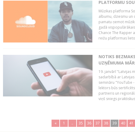
PLATFORMU SOUND
Mūzikas platforma So
albumu, dziesmu un c
pamatu ņemot mūzikas 
gadā vispopulārākais
Chance The Rapper ar
reižu platformas lietot
NOTIKS BEZMAKS
UZŅĒMUMA MĀRK
19. janvārī "Latvijas 
sadarbībā ar Latvijas
semināru "YouTube -
lektors būs sertific
partneris un reģionā
viņš sniegs praktisku
«
1
..
35
36
37
38
39
40
41