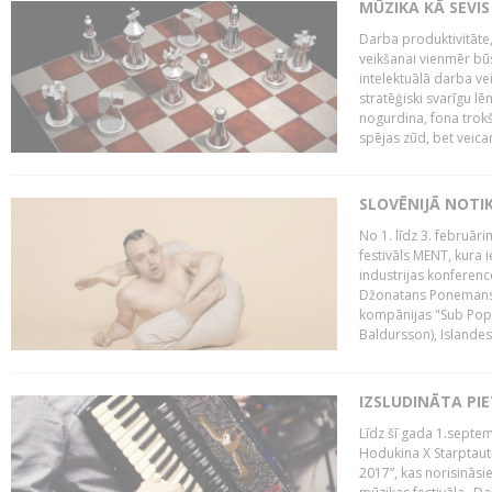
MŪZIKA KĀ SEVIS
Darba produktivitāte
veikšanai vienmēr būs
intelektuālā darba ve
stratēģiski svarīgu 
nogurdina, fona trok
spējas zūd, bet veic
SLOVĒNIJĀ NOTI
No 1. līdz 3. februār
festivāls MENT, kura i
industrijas konferenc
Džonatans Ponemans (
kompānijas "Sub Pop 
Baldursson), Islandes
IZSLUDINĀTA PI
Līdz šī gada 1.septem
Hodukina X Starptaut
2017”, kas norisināsi