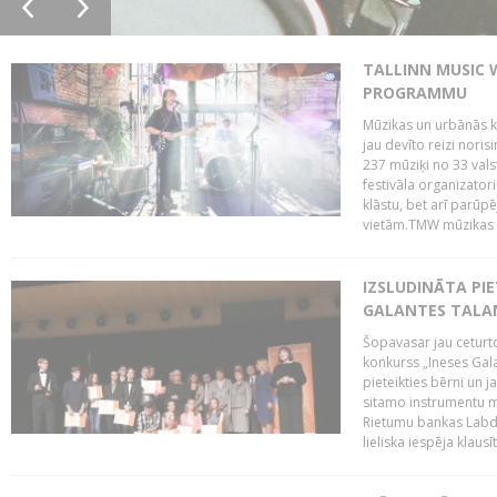
TALLINN MUSIC 
PROGRAMMU
Mūzikas un urbānās ku
jau devīto reizi norisi
237 mūziķi no 33 val
festivāla organizator
klāstu, bet arī parūp
vietām.TMW mūzikas 
IZSLUDINĀTA PIE
GALANTES TALA
Šopavasar jau ceturto
konkurss „Ineses Galan
pieteikties bērni un ja
sitamo instrumentu mā
Rietumu bankas Labda
lieliska iespēja klausīt