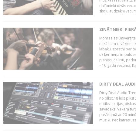
mūzikas festivāla „Da
dalībnieki divās vecum
skolu audzēkņi vecumā
ZINĀTNIEKI PIER
Monreālas Universitāt
nekā tiem cilvēkiem, k
labāku izpratni par p
uz ķermeņa impulsiem.
pianisti, čellisti, per
– 10 gadu vecumā. Kā.
DIRTY DEAL AUD
Dirty Deal Audio Tre
no plkst.18 līdz plkst
notiks lekcijas, disku
savādāks. Vakara turp
pasākumā ar 20 minūš
mūziķi. Pēc katras uzs