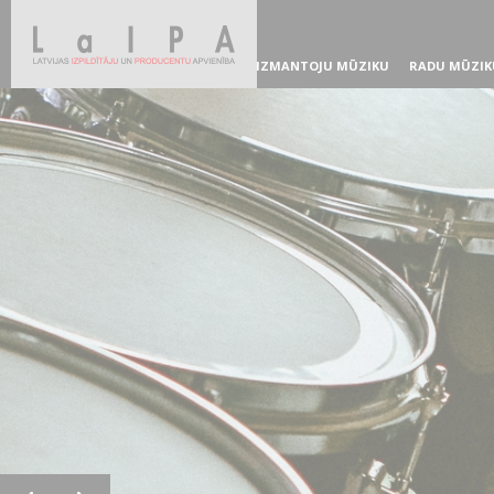
IZMANTOJU MŪZIKU
RADU MŪZIK