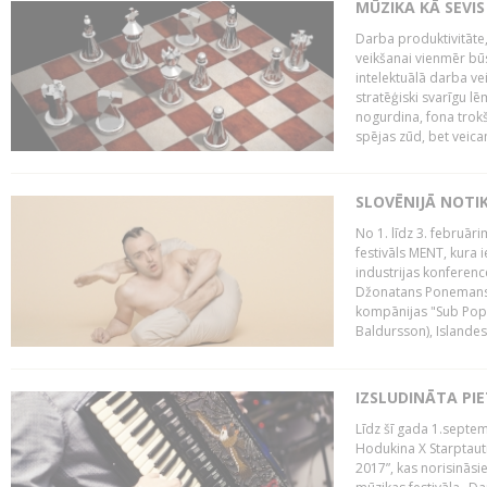
MŪZIKA KĀ SEVIS
Darba produktivitāte
veikšanai vienmēr būs
intelektuālā darba ve
stratēģiski svarīgu 
nogurdina, fona trok
spējas zūd, bet veic
SLOVĒNIJĀ NOTI
No 1. līdz 3. februār
festivāls MENT, kura i
industrijas konferenc
Džonatans Ponemans (
kompānijas "Sub Pop 
Baldursson), Islandes
IZSLUDINĀTA PI
Līdz šī gada 1.septem
Hodukina X Starptaut
2017”, kas norisināsi