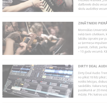
mūzikas festivāla „Da
dalībnieki divās vecum
skolu audzēkņi vecumā
ZINĀTNIEKI PIER
Monreālas Universitāt
nekā tiem cilvēkiem, k
labāku izpratni par p
uz ķermeņa impulsiem.
pianisti, čellisti, per
– 10 gadu vecumā. Kā.
DIRTY DEAL AUD
Dirty Deal Audio Tre
no plkst.18 līdz plkst
notiks lekcijas, disku
savādāks. Vakara turp
pasākumā ar 20 minūš
mūziķi. Pēc katras uzs