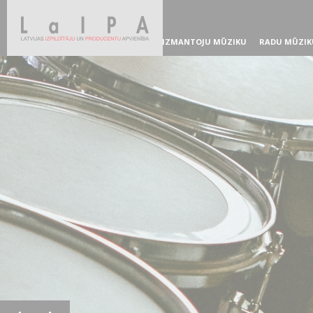
IZMANTOJU MŪZIKU
RADU MŪZIK