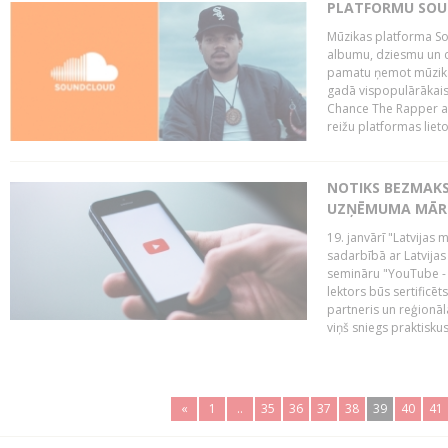
PLATFORMU SOUND
Mūzikas platforma So
albumu, dziesmu un c
pamatu ņemot mūzikas 
gadā vispopulārākais
Chance The Rapper ar
reižu platformas lietot
NOTIKS BEZMAKS
UZŅĒMUMA MĀRK
19. janvārī "Latvijas 
sadarbībā ar Latvijas
semināru "YouTube -
lektors būs sertific
partneris un reģionā
viņš sniegs praktisku
«
1
..
35
36
37
38
39
40
41