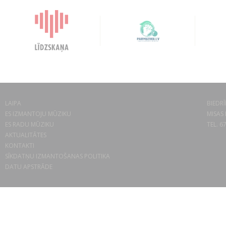
LAIPA
BIEDRĪ
ES IZMANTOJU MŪZIKU
MISAS 
ES RADU MŪZIKU
TEL. 6
AKTUALITĀTES
KONTAKTI
SĪKDATŅU IZMANTOŠANAS POLITIKA
DATU APSTRĀDE