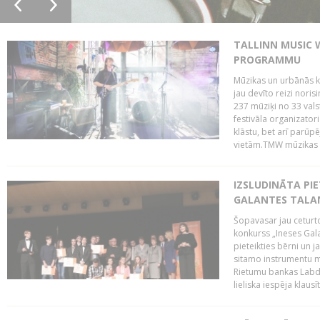
TALLINN MUSIC 
PROGRAMMU
Mūzikas un urbānās ku
jau devīto reizi norisi
237 mūziķi no 33 val
festivāla organizator
klāstu, bet arī parūp
vietām.TMW mūzikas 
IZSLUDINĀTA PIE
GALANTES TALA
Šopavasar jau ceturto
konkurss „Ineses Galan
pieteikties bērni un ja
sitamo instrumentu mā
Rietumu bankas Labda
lieliska iespēja klausīt