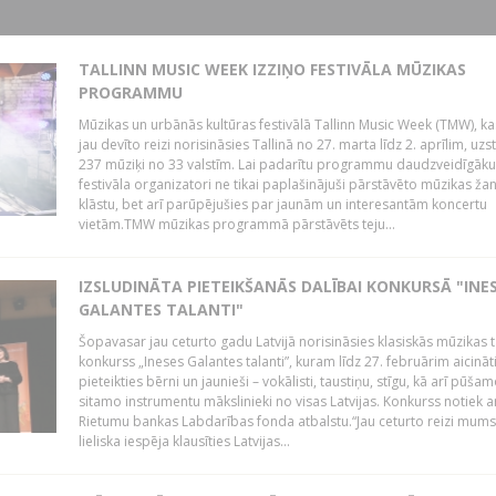
TALLINN MUSIC WEEK IZZIŅO FESTIVĀLA MŪZIKAS
PROGRAMMU
Mūzikas un urbānās kultūras festivālā Tallinn Music Week (TMW), k
jau devīto reizi norisināsies Tallinā no 27. marta līdz 2. aprīlim, uzs
237 mūziķi no 33 valstīm. Lai padarītu programmu daudzveidīgāku
festivāla organizatori ne tikai paplašinājuši pārstāvēto mūzikas ža
klāstu, bet arī parūpējušies par jaunām un interesantām koncertu
vietām.TMW mūzikas programmā pārstāvēts teju...
IZSLUDINĀTA PIETEIKŠANĀS DALĪBAI KONKURSĀ "INE
GALANTES TALANTI"
Šopavasar jau ceturto gadu Latvijā norisināsies klasiskās mūzikas t
konkurss „Ineses Galantes talanti”, kuram līdz 27. februārim aicināt
pieteikties bērni un jaunieši – vokālisti, taustiņu, stīgu, kā arī pūša
sitamo instrumentu mākslinieki no visas Latvijas. Konkurss notiek a
Rietumu bankas Labdarības fonda atbalstu.“Jau ceturto reizi mum
lieliska iespēja klausīties Latvijas...