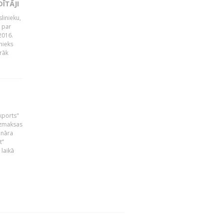
ĪTĀJI
linieku,
 par
2016.
nieks
rāk
skports"
bezmaksas
ināra
t”
laikā