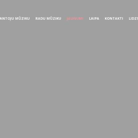
ANTOJU MŪZIKU
RADU MŪZIKU
JAUNUMI
LAIPA
KONTAKTI
LIDZ