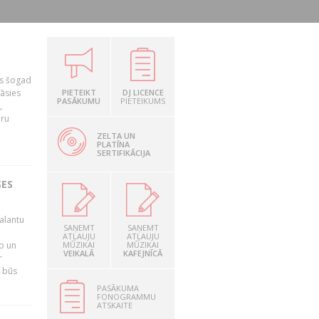
as šogad
tāsies
PIETEIKT
DJ LICENCE
PASĀKUMU
PIETEIKUMS
,
nru
ZELTA UN
PLATĪNA
SERTIFIKĀCIJA
SES
alantu
SAŅEMT
SAŅEMT
i
ATĻAUJU
ATĻAUJU
mo un
MŪZIKAI
MŪZIKAI
VEIKALĀ
KAFEJNĪCĀ
r
s būs
PASĀKUMA
FONOGRAMMU
ATSKAITE