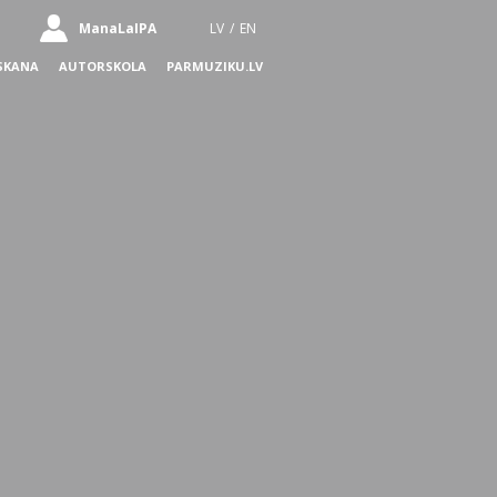
ManaLaIPA
LV
/
EN
SKANA
AUTORSKOLA
PARMUZIKU.LV