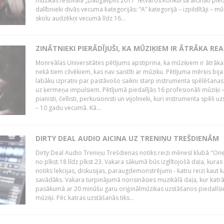
mūzikas festivāla „Daugavpils 2017” ietvaros.Konkursā aicināti pied
dalībnieki divās vecuma kategorijās: “A” kategorijā – izpildītāji – mū
skolu audzēkņi vecumā līdz 16...
ZINĀTNIEKI PIERĀDĪJUŠI, KA MŪZIĶIEM IR ĀTRĀKA REA
Monreālas Universitātes pētījums apstiprina, ka mūziķiem ir ātrāka
nekā tiem cilvēkiem, kas nav saistīti ar mūziku. Pētījuma mērķis bija
labāku izpratni par pastāvošo saikni starp instrumenta spēlēšanas
uz ķermeņa impulsiem. Pētījumā piedalījās 16 profesionāli mūziķi 
pianisti, čellisti, perkusionisti un vijolnieki, kuri instrumenta spēli u
– 10 gadu vecumā. Kā...
DIRTY DEAL AUDIO AICINA UZ TRENIŅU TREŠDIENĀM
Dirty Deal Audio Treniņu Trešdienas notiks reizi mēnesī klubā "O
no plkst.18 līdz plkst 23. Vakara sākumā būs izglītojošā daļa, kuras
notiks lekcijas, diskusijas, paraugdemonstrējumi - katru reizi kaut k
savādāks. Vakara turpinājumā norisināsies muzikālā daļa, kur katr
pasākumā ar 20 minūšu garu oriģinālmūzikas uzstāšanos piedalīsi
mūziķi. Pēc katras uzstāšanās tiks...