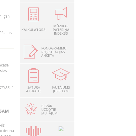
u
m, gan
MŪZIKAS
KALKULATORS
PATĒRIŅA
rēšanas
INDEKSS
FONOGRAMMU
REĢISTRĀCIJAS
ANKETA
owcase
āsies
i
gtryggur
SATURA
JAUTĀJUMS
ATSKAITE
JURISTAM
BIEŽĀK
UZDOTIE
RSAM
JAUTĀJUMI
ils
akordeona