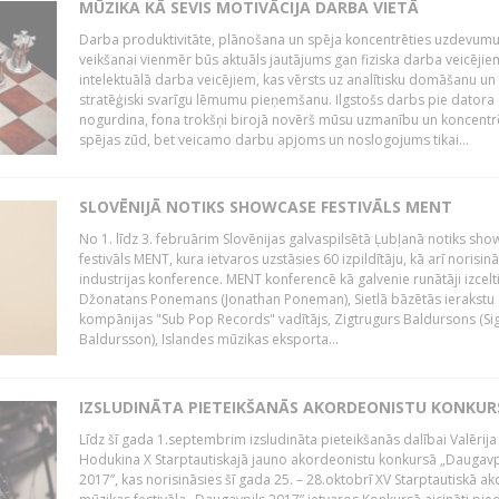
MŪZIKA KĀ SEVIS MOTIVĀCIJA DARBA VIETĀ
Darba produktivitāte, plānošana un spēja koncentrēties uzdevum
veikšanai vienmēr būs aktuāls jautājums gan fiziska darba veicējie
intelektuālā darba veicējiem, kas vērsts uz analītisku domāšanu un
stratēģiski svarīgu lēmumu pieņemšanu. Ilgstošs darbs pie datora
nogurdina, fona trokšņi birojā novērš mūsu uzmanību un koncent
spējas zūd, bet veicamo darbu apjoms un noslogojums tikai...
SLOVĒNIJĀ NOTIKS SHOWCASE FESTIVĀLS MENT
No 1. līdz 3. februārim Slovēnijas galvaspilsētā Ļubļanā notiks sh
festivāls MENT, kura ietvaros uzstāsies 60 izpildītāju, kā arī norisin
industrijas konference. MENT konferencē kā galvenie runātāji izcelt
Džonatans Ponemans (Jonathan Poneman), Sietlā bāzētās ierakstu
kompānijas "Sub Pop Records" vadītājs, Zigtrugurs Baldursons (Si
Baldursson), Islandes mūzikas eksporta...
IZSLUDINĀTA PIETEIKŠANĀS AKORDEONISTU KONKU
Līdz šī gada 1.septembrim izsludināta pieteikšanās dalībai Valērija
Hodukina X Starptautiskajā jauno akordeonistu konkursā „Daugavp
2017”, kas norisināsies šī gada 25. – 28.oktobrī XV Starptautiskā 