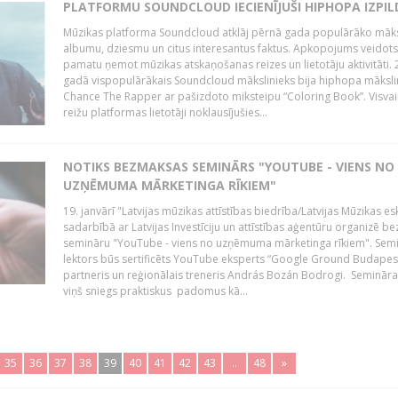
PLATFORMU SOUNDCLOUD IECIENĪJUŠI HIPHOPA IZPILD
Mūzikas platforma Soundcloud atklāj pērnā gada populārāko māks
albumu, dziesmu un citus interesantus faktus. Apkopojums veidots
pamatu ņemot mūzikas atskaņošanas reizes un lietotāju aktivitāti. 
gadā vispopulārākais Soundcloud mākslinieks bija hiphopa māksli
Chance The Rapper ar pašizdoto miksteipu “Coloring Book”. Visvai
reižu platformas lietotāji noklausījušies...
NOTIKS BEZMAKSAS SEMINĀRS "YOUTUBE - VIENS NO
UZŅĒMUMA MĀRKETINGA RĪKIEM"
19. janvārī "Latvijas mūzikas attīstības biedrība/Latvijas Mūzikas e
sadarbībā ar Latvijas Investīciju un attīstības aģentūru organizē 
semināru "YouTube - viens no uzņēmuma mārketinga rīkiem". Sem
lektors būs sertificēts YouTube eksperts “Google Ground Budapes
partneris un reģionālais treneris András Bozán Bodrogi. Semināra 
viņš sniegs praktiskus padomus kā...
35
36
37
38
39
40
41
42
43
..
48
»