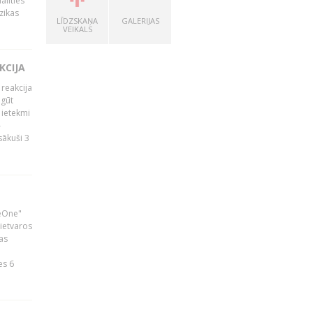
alīties
zikas
LĪDZSKAŅA
GALERIJAS
VEIKALS
KCIJA
 reakcija
 gūt
 ietekmi
–
zsākuši 3
neOne"
 ietvaros
as
ā
es 6