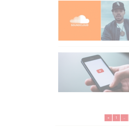
«
1
..