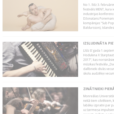
No 1. līdz 3. februār
festivāls MENT, kura i
industrijas konferenc
Džonatans Ponemans (
kompānijas "Sub Pop 
Baldursson), Islandes
IZSLUDINĀTA PI
Līdz šī gada 1.septem
Hodukina X Starptaut
2017”, kas norisināsi
mūzikas festivāla „Da
dalībnieki divās vecum
skolu audzēkņi vecumā
ZINĀTNIEKI PIER
Monreālas Universitāt
nekā tiem cilvēkiem, k
labāku izpratni par p
uz ķermeņa impulsiem.