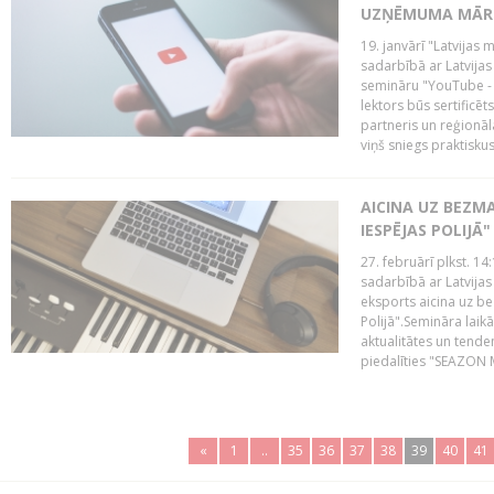
UZŅĒMUMA MĀRK
19. janvārī "Latvijas 
sadarbībā ar Latvijas
semināru "YouTube -
lektors būs sertific
partneris un reģionā
viņš sniegs praktisku
AICINA UZ BEZM
IESPĒJAS POLIJĀ"
27. februārī plkst. 14:
sadarbībā ar Latvijas
eksports aicina uz b
Polijā".Semināra laik
aktualitātes un tende
piedalīties "SEAZON M
«
1
..
35
36
37
38
39
40
41