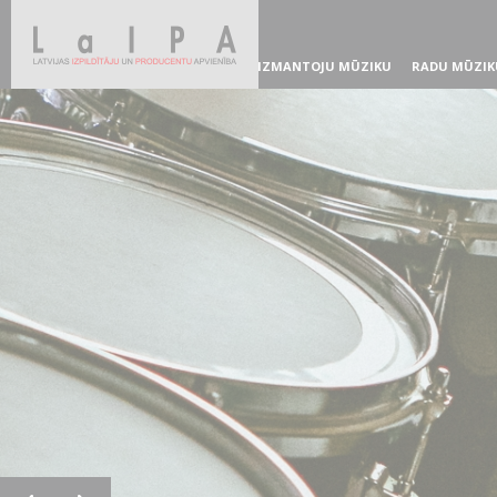
IZMANTOJU MŪZIKU
RADU MŪZIK