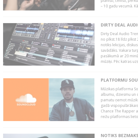
pianisti, čellisti, per
– 10 gadu vecumā. Kā.
DIRTY DEAL AUD
Dirty Deal Audio Tre
no plkst.18 līdz plkst
notiks lekcijas, disku
savādāks. Vakara turp
pasākumā ar 20 minūš
mūziķi. Pēc katras uzs
PLATFORMU SOUND
Mūzikas platforma So
albumu, dziesmu un c
pamatu ņemot mūzikas 
gadā vispopulārākais
Chance The Rapper ar
reižu platformas lietot
NOTIKS BEZMAKS