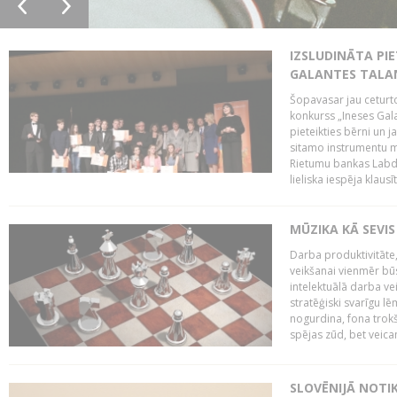
IZSLUDINĀTA PIE
GALANTES TALA
Šopavasar jau ceturto
konkurss „Ineses Galan
pieteikties bērni un ja
sitamo instrumentu mā
Rietumu bankas Labda
lieliska iespēja klausīt
MŪZIKA KĀ SEVIS
Darba produktivitāte
veikšanai vienmēr būs
intelektuālā darba ve
stratēģiski svarīgu 
nogurdina, fona trok
spējas zūd, bet veic
SLOVĒNIJĀ NOTI