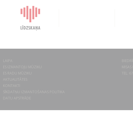
LAIPA
BIEDRĪ
ES IZMANTOJU MŪZIKU
MISAS 
ES RADU MŪZIKU
TEL. 6
AKTUALITĀTES
KONTAKTI
SĪKDATŅU IZMANTOŠANAS POLITIKA
DATU APSTRĀDE