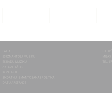
LAIPA
BIEDRĪ
ES IZMANTOJU MŪZIKU
MISAS 
ES RADU MŪZIKU
TEL. 6
AKTUALITĀTES
KONTAKTI
SĪKDATŅU IZMANTOŠANAS POLITIKA
DATU APSTRĀDE