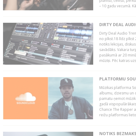
pianisti, čellisti, per
– 10 gadu vecumā. Kā.
DIRTY DEAL AUD
Dirty Deal Audio Tre
no plkst.18 līdz plkst
notiks lekcijas, disku
savādāks. Vakara turp
pasākumā ar 20 minūš
mūziķi. Pēc katras uzs
PLATFORMU SOUND
Mūzikas platforma So
albumu, dziesmu un c
pamatu ņemot mūzikas 
gadā vispopulārākais
Chance The Rapper ar
reižu platformas lietot
NOTIKS BEZMAKS