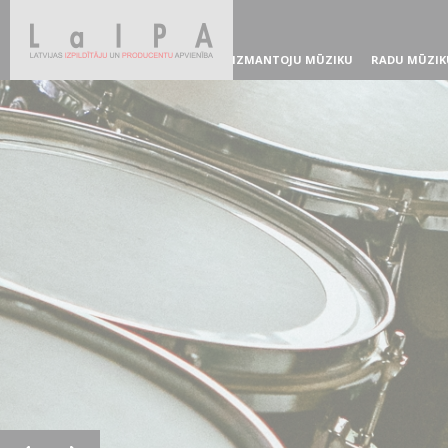
IZMANTOJU MŪZIKU
RADU MŪZIK