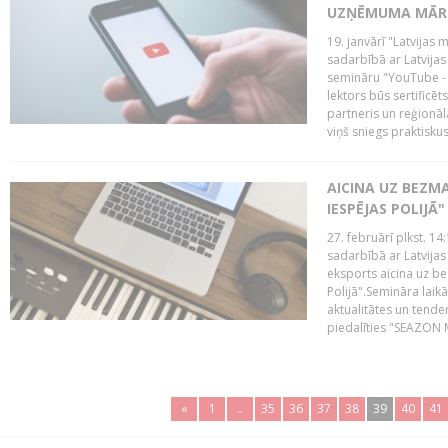
UZŅĒMUMA MĀRK
19. janvārī "Latvijas 
sadarbībā ar Latvijas
semināru "YouTube -
lektors būs sertific
partneris un reģionā
viņš sniegs praktisku
AICINA UZ BEZM
IESPĒJAS POLIJĀ"
27. februārī plkst. 14:
sadarbībā ar Latvijas
eksports aicina uz b
Polijā".Semināra laik
aktualitātes un tende
piedalīties "SEAZON M
«
1
..
35
36
37
38
39
40
41