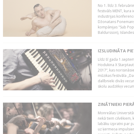
No 1. līdz 3. februār
festivāls MENT, kura i
industrijas konferenc
Džonatans Ponemans (
kompānijas "Sub Pop 
Baldursson), Islandes
IZSLUDINĀTA PI
Līdz šī gada 1.septem
Hodukina X Starptaut
2017”, kas norisināsi
mūzikas festivāla „Da
dalībnieki divās vecum
skolu audzēkņi vecumā
ZINĀTNIEKI PIER
Monreālas Universitāt
nekā tiem cilvēkiem, k
labāku izpratni par p
uz ķermeņa impulsiem.