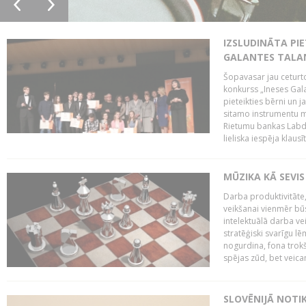
IZSLUDINĀTA PIE
GALANTES TALA
Šopavasar jau ceturto
konkurss „Ineses Galan
pieteikties bērni un ja
sitamo instrumentu mā
Rietumu bankas Labda
lieliska iespēja klausīt
MŪZIKA KĀ SEVIS
Darba produktivitāte
veikšanai vienmēr būs
intelektuālā darba ve
stratēģiski svarīgu 
nogurdina, fona trok
spējas zūd, bet veic
SLOVĒNIJĀ NOTI