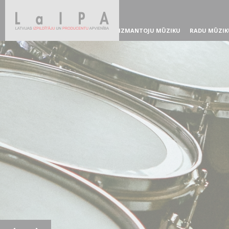
IZMANTOJU MŪZIKU
RADU MŪZIK