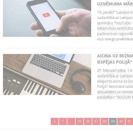
UZŅĒMUMA MĀRK
19. janvārī "Latvijas 
sadarbībā ar Latvijas
semināru "YouTube -
lektors būs sertific
partneris un reģionā
viņš sniegs praktisku
AICINA UZ BEZM
IESPĒJAS POLIJĀ"
27. februārī plkst. 14:
sadarbībā ar Latvijas
eksports aicina uz b
Polijā".Semināra laik
aktualitātes un tende
piedalīties "SEAZON M
«
1
..
35
36
37
38
39
40
41