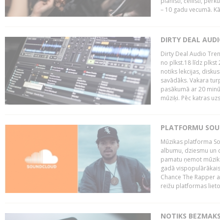
pianisti, čellisti, per
– 10 gadu vecumā. Kā.
DIRTY DEAL AUD
Dirty Deal Audio Tre
no plkst.18 līdz plkst
notiks lekcijas, disku
savādāks. Vakara turp
pasākumā ar 20 minūš
mūziķi. Pēc katras uzs
PLATFORMU SOUND
Mūzikas platforma So
albumu, dziesmu un c
pamatu ņemot mūzikas 
gadā vispopulārākais
Chance The Rapper ar
reižu platformas lietot
NOTIKS BEZMAKS