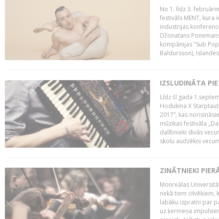
No 1. līdz 3. februār
festivāls MENT, kura i
industrijas konferenc
Džonatans Ponemans (
kompānijas "Sub Pop 
Baldursson), Islandes
IZSLUDINĀTA PI
Līdz šī gada 1.septem
Hodukina X Starptaut
2017”, kas norisināsi
mūzikas festivāla „Da
dalībnieki divās vecum
skolu audzēkņi vecumā
ZINĀTNIEKI PIER
Monreālas Universitāt
nekā tiem cilvēkiem, k
labāku izpratni par p
uz ķermeņa impulsiem.