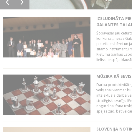
IZSLUDINĀTA PIE
GALANTES TALA
Šopavasar jau ceturto
konkurss „Ineses Galan
pieteikties bērni un ja
sitamo instrumentu mā
Rietumu bankas Labda
lieliska iespēja klausīt
MŪZIKA KĀ SEVIS
Darba produktivitāte
veikšanai vienmēr būs
intelektuālā darba ve
stratēģiski svarīgu 
nogurdina, fona trok
spējas zūd, bet veic
SLOVĒNIJĀ NOTI