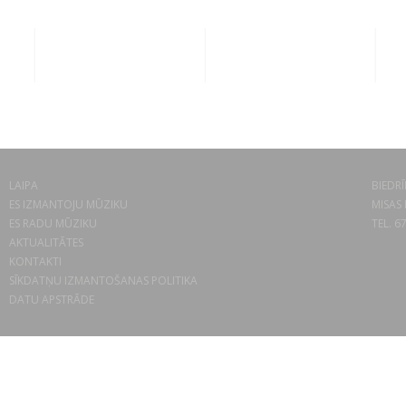
LAIPA
BIEDRĪ
ES IZMANTOJU MŪZIKU
MISAS 
ES RADU MŪZIKU
TEL. 6
AKTUALITĀTES
KONTAKTI
SĪKDATŅU IZMANTOŠANAS POLITIKA
DATU APSTRĀDE