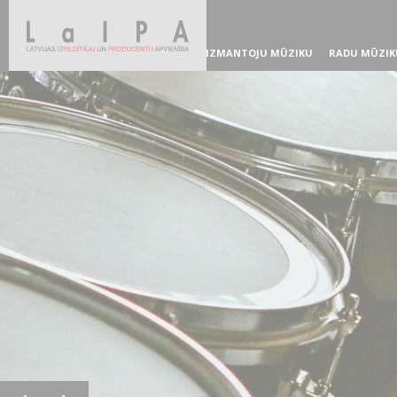
IZMANTOJU MŪZIKU
RADU MŪZIK