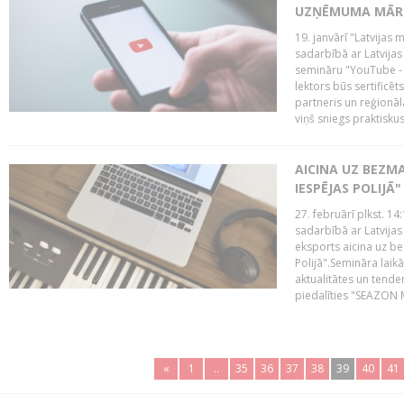
UZŅĒMUMA MĀRK
19. janvārī "Latvijas 
sadarbībā ar Latvijas
semināru "YouTube -
lektors būs sertific
partneris un reģionā
viņš sniegs praktisku
AICINA UZ BEZM
IESPĒJAS POLIJĀ"
27. februārī plkst. 14:
sadarbībā ar Latvijas
eksports aicina uz b
Polijā".Semināra laik
aktualitātes un tende
piedalīties "SEAZON M
«
1
..
35
36
37
38
39
40
41