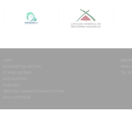
LAIPA
BIEDRĪ
ES IZMANTOJU MŪZIKU
MISAS 
ES RADU MŪZIKU
TEL. 6
AKTUALITĀTES
KONTAKTI
SĪKDATŅU IZMANTOŠANAS POLITIKA
DATU APSTRĀDE