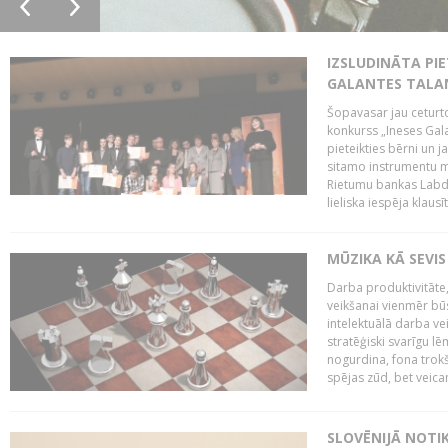
IZSLUDINĀTA PIE
GALANTES TALA
Šopavasar jau ceturto
konkurss „Ineses Galan
pieteikties bērni un ja
sitamo instrumentu mā
Rietumu bankas Labda
lieliska iespēja klausīt
MŪZIKA KĀ SEVIS
Darba produktivitāte
veikšanai vienmēr būs
intelektuālā darba ve
stratēģiski svarīgu 
nogurdina, fona trok
spējas zūd, bet veic
SLOVĒNIJĀ NOTI