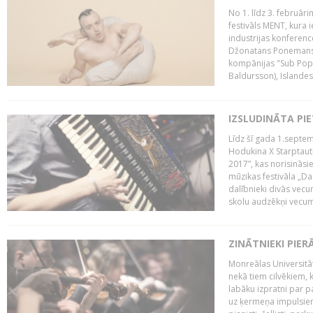
No 1. līdz 3. februār
festivāls MENT, kura i
industrijas konferenc
Džonatans Ponemans (
kompānijas "Sub Pop 
Baldursson), Islandes
IZSLUDINĀTA PI
Līdz šī gada 1.septem
Hodukina X Starptaut
2017”, kas norisināsi
mūzikas festivāla „Da
dalībnieki divās vecum
skolu audzēkņi vecumā
ZINĀTNIEKI PIER
Monreālas Universitāt
nekā tiem cilvēkiem, k
labāku izpratni par p
uz ķermeņa impulsiem.