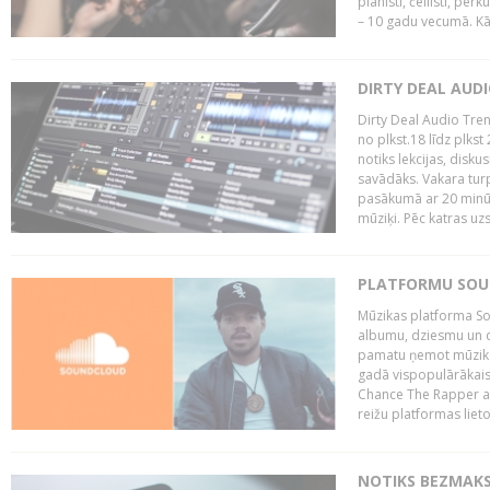
pianisti, čellisti, per
– 10 gadu vecumā. Kā.
DIRTY DEAL AUD
Dirty Deal Audio Tre
no plkst.18 līdz plkst
notiks lekcijas, disku
savādāks. Vakara turp
pasākumā ar 20 minūš
mūziķi. Pēc katras uzs
PLATFORMU SOUND
Mūzikas platforma So
albumu, dziesmu un c
pamatu ņemot mūzikas 
gadā vispopulārākais
Chance The Rapper ar
reižu platformas lietot
NOTIKS BEZMAKS