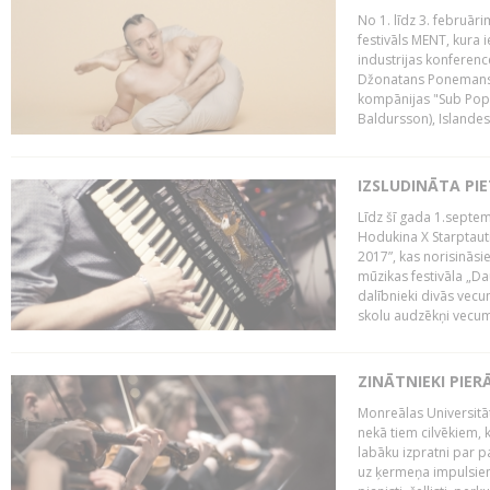
No 1. līdz 3. februār
festivāls MENT, kura i
industrijas konferenc
Džonatans Ponemans (
kompānijas "Sub Pop 
Baldursson), Islandes
IZSLUDINĀTA PI
Līdz šī gada 1.septem
Hodukina X Starptaut
2017”, kas norisināsi
mūzikas festivāla „Da
dalībnieki divās vecum
skolu audzēkņi vecumā
ZINĀTNIEKI PIER
Monreālas Universitāt
nekā tiem cilvēkiem, k
labāku izpratni par p
uz ķermeņa impulsiem.