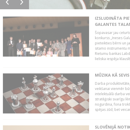
IZSLUDINĀTA PIE
GALANTES TALA
Šopavasar jau ceturto
konkurss „Ineses Galan
pieteikties bērni un ja
sitamo instrumentu mā
Rietumu bankas Labda
lieliska iespēja klausīt
MŪZIKA KĀ SEVIS
Darba produktivitāte
veikšanai vienmēr būs
intelektuālā darba ve
stratēģiski svarīgu 
nogurdina, fona trok
spējas zūd, bet veic
SLOVĒNIJĀ NOTI