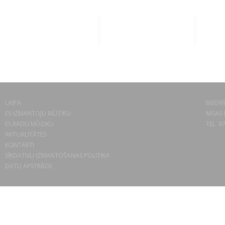
LAIPA
BIEDRĪ
ES IZMANTOJU MŪZIKU
MISAS 
ES RADU MŪZIKU
TEL. 6
AKTUALITĀTES
KONTAKTI
SĪKDATŅU IZMANTOŠANAS POLITIKA
DATU APSTRĀDE