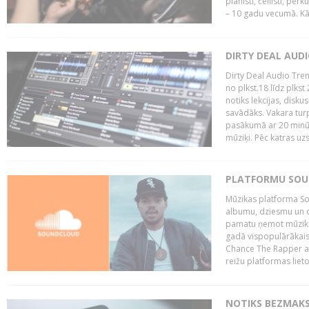
pianisti, čellisti, per
– 10 gadu vecumā. Kā.
DIRTY DEAL AUD
Dirty Deal Audio Tre
no plkst.18 līdz plkst
notiks lekcijas, disku
savādāks. Vakara turp
pasākumā ar 20 minūš
mūziķi. Pēc katras uzs
PLATFORMU SOUND
Mūzikas platforma So
albumu, dziesmu un c
pamatu ņemot mūzikas 
gadā vispopulārākais
Chance The Rapper ar
reižu platformas lietot
NOTIKS BEZMAKS