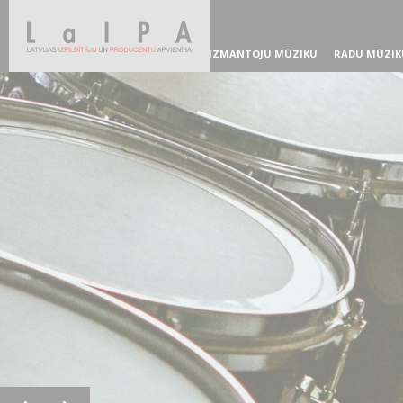
IZMANTOJU MŪZIKU
RADU MŪZIK