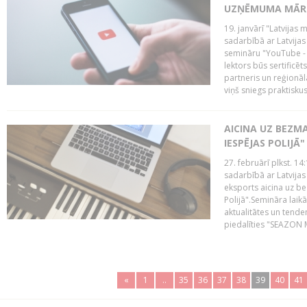
UZŅĒMUMA MĀRK
19. janvārī "Latvijas 
sadarbībā ar Latvijas
semināru "YouTube -
lektors būs sertific
partneris un reģionā
viņš sniegs praktisku
AICINA UZ BEZM
IESPĒJAS POLIJĀ"
27. februārī plkst. 14:
sadarbībā ar Latvijas
eksports aicina uz b
Polijā".Semināra laik
aktualitātes un tende
piedalīties "SEAZON M
«
1
..
35
36
37
38
39
40
41