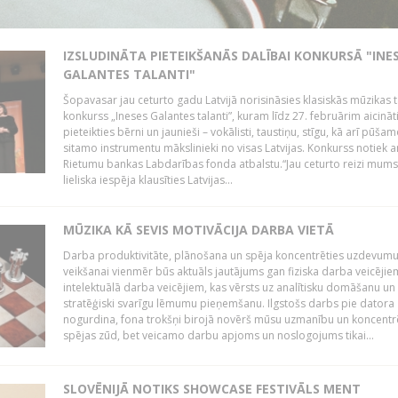
IZSLUDINĀTA PIETEIKŠANĀS DALĪBAI KONKURSĀ "INE
GALANTES TALANTI"
Šopavasar jau ceturto gadu Latvijā norisināsies klasiskās mūzikas t
konkurss „Ineses Galantes talanti”, kuram līdz 27. februārim aicināt
pieteikties bērni un jaunieši – vokālisti, taustiņu, stīgu, kā arī pūša
sitamo instrumentu mākslinieki no visas Latvijas. Konkurss notiek a
Rietumu bankas Labdarības fonda atbalstu.“Jau ceturto reizi mum
lieliska iespēja klausīties Latvijas...
MŪZIKA KĀ SEVIS MOTIVĀCIJA DARBA VIETĀ
Darba produktivitāte, plānošana un spēja koncentrēties uzdevum
veikšanai vienmēr būs aktuāls jautājums gan fiziska darba veicējie
intelektuālā darba veicējiem, kas vērsts uz analītisku domāšanu un
stratēģiski svarīgu lēmumu pieņemšanu. Ilgstošs darbs pie datora
nogurdina, fona trokšņi birojā novērš mūsu uzmanību un koncent
spējas zūd, bet veicamo darbu apjoms un noslogojums tikai...
SLOVĒNIJĀ NOTIKS SHOWCASE FESTIVĀLS MENT