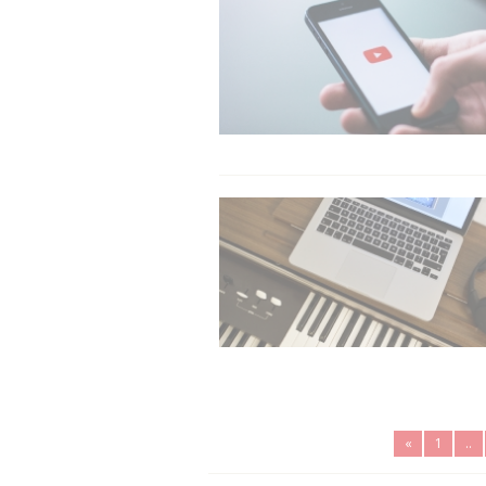
«
1
..