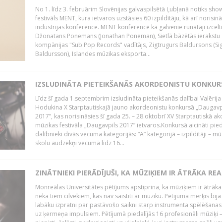
No 1. līdz 3. februārim Slovēnijas galvaspilsētā Ļubļanā notiks sh
festivāls MENT, kura ietvaros uzstāsies 60 izpildītāju, kā arī norisin
industrijas konference. MENT konferencē kā galvenie runātāji izcelt
Džonatans Ponemans (Jonathan Poneman), Sietlā bāzētās ierakstu
kompānijas "Sub Pop Records" vadītājs, Zigtrugurs Baldursons (Si
Baldursson), Islandes mūzikas eksporta...
IZSLUDINĀTA PIETEIKŠANĀS AKORDEONISTU KONKU
Līdz šī gada 1.septembrim izsludināta pieteikšanās dalībai Valērija
Hodukina X Starptautiskajā jauno akordeonistu konkursā „Daugavp
2017”, kas norisināsies šī gada 25. – 28.oktobrī XV Starptautiskā 
mūzikas festivāla „Daugavpils 2017” ietvaros.Konkursā aicināti pied
dalībnieki divās vecuma kategorijās: “A” kategorijā – izpildītāji – mū
skolu audzēkņi vecumā līdz 16...
ZINĀTNIEKI PIERĀDĪJUŠI, KA MŪZIĶIEM IR ĀTRĀKA REA
Monreālas Universitātes pētījums apstiprina, ka mūziķiem ir ātrāka
nekā tiem cilvēkiem, kas nav saistīti ar mūziku. Pētījuma mērķis bija
labāku izpratni par pastāvošo saikni starp instrumenta spēlēšanas
uz ķermeņa impulsiem. Pētījumā piedalījās 16 profesionāli mūziķi 