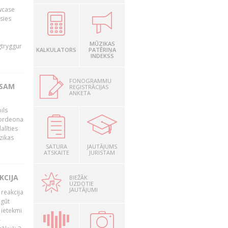
owcase
āsies
i
MŪZIKAS
gtryggur
KALKULATORS
PATĒRIŅA
INDEKSS
FONOGRAMMU
RSAM
REĢISTRĀCIJAS
ANKETA
ils
akordeona
alīties
zikas
SATURA
JAUTĀJUMS
ATSKAITE
JURISTAM
KCIJA
BIEŽĀK
UZDOTIE
JAUTĀJUMI
 reakcija
 gūt
 ietekmi
–