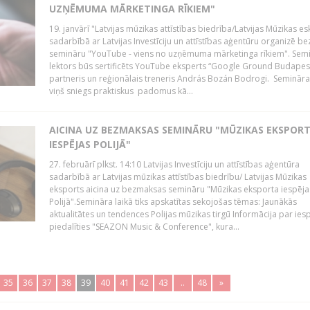
UZŅĒMUMA MĀRKETINGA RĪKIEM"
19. janvārī "Latvijas mūzikas attīstības biedrība/Latvijas Mūzikas e
sadarbībā ar Latvijas Investīciju un attīstības aģentūru organizē 
semināru "YouTube - viens no uzņēmuma mārketinga rīkiem". Sem
lektors būs sertificēts YouTube eksperts “Google Ground Budapes
partneris un reģionālais treneris András Bozán Bodrogi. Semināra 
viņš sniegs praktiskus padomus kā...
AICINA UZ BEZMAKSAS SEMINĀRU "MŪZIKAS EKSPOR
IESPĒJAS POLIJĀ"
27. februārī plkst. 14:10 Latvijas Investīciju un attīstības aģentūra
sadarbībā ar Latvijas mūzikas attīstības biedrību/ Latvijas Mūzikas
eksports aicina uz bezmaksas semināru "Mūzikas eksporta iespēja
Polijā".Semināra laikā tiks apskatītas sekojošas tēmas: Jaunākās
aktualitātes un tendences Polijas mūzikas tirgū Informācija par ies
piedalīties "SEAZON Music & Conference", kura...
35
36
37
38
39
40
41
42
43
..
48
»