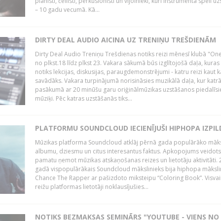
pianisti, čellisti, perkusionisti un vijolnieki, kuri instrumenta spēli u
– 10 gadu vecumā. Kā...
DIRTY DEAL AUDIO AICINA UZ TRENIŅU TREŠDIENĀM
Dirty Deal Audio Treniņu Trešdienas notiks reizi mēnesī klubā "O
no plkst.18 līdz plkst 23. Vakara sākumā būs izglītojošā daļa, kuras
notiks lekcijas, diskusijas, paraugdemonstrējumi - katru reizi kaut k
savādāks. Vakara turpinājumā norisināsies muzikālā daļa, kur katr
pasākumā ar 20 minūšu garu oriģinālmūzikas uzstāšanos piedalīsi
mūziķi. Pēc katras uzstāšanās tiks...
PLATFORMU SOUNDCLOUD IECIENĪJUŠI HIPHOPA IZPILD
Mūzikas platforma Soundcloud atklāj pērnā gada populārāko māks
albumu, dziesmu un citus interesantus faktus. Apkopojums veidots
pamatu ņemot mūzikas atskaņošanas reizes un lietotāju aktivitāti. 
gadā vispopulārākais Soundcloud mākslinieks bija hiphopa māksli
Chance The Rapper ar pašizdoto miksteipu “Coloring Book”. Visvai
reižu platformas lietotāji noklausījušies...
NOTIKS BEZMAKSAS SEMINĀRS "YOUTUBE - VIENS NO