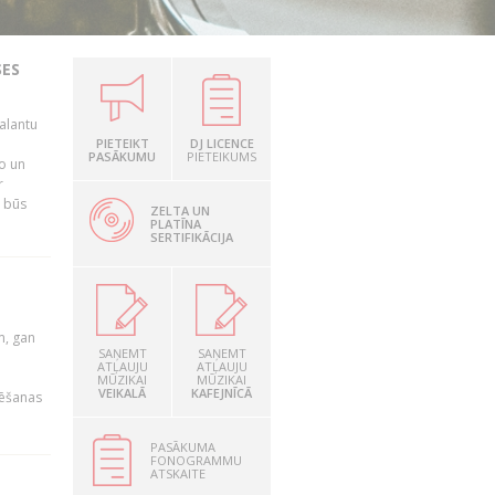
SES
alantu
i
PIETEIKT
DJ LICENCE
PASĀKUMU
PIETEIKUMS
mo un
r
s būs
ZELTA UN
PLATĪNA
SERTIFIKĀCIJA
u
m, gan
SAŅEMT
SAŅEMT
ATĻAUJU
ATĻAUJU
MŪZIKAI
MŪZIKAI
VEIKALĀ
KAFEJNĪCĀ
rēšanas
PASĀKUMA
FONOGRAMMU
ATSKAITE