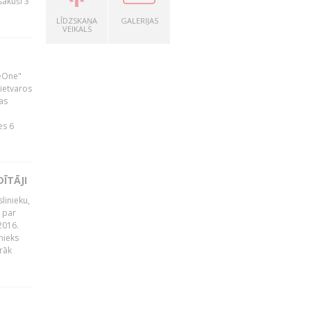
zsākuši 3
LĪDZSKAŅA
GALERIJAS
VEIKALS
neOne"
 ietvaros
as
ā
es 6
ĪTĀJI
linieku,
 par
2016.
nieks
rāk