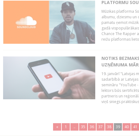
PLATFORMU SOUND
Mūzikas platforma So
albumu, dziesmu un c
pamatu ņemot mūzikas 
gadā vispopulārākais
Chance The Rapper ar
reižu platformas lietot
NOTIKS BEZMAKS
UZŅĒMUMA MĀRK
19. janvārī "Latvijas 
sadarbībā ar Latvijas
semināru "YouTube -
lektors būs sertific
partneris un reģionā
viņš sniegs praktisku
«
1
..
35
36
37
38
39
40
41