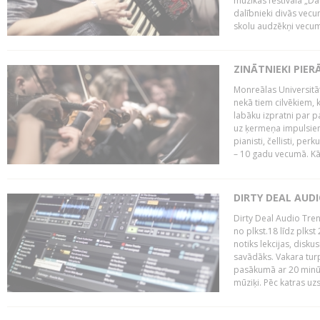
mūzikas festivāla „Da
dalībnieki divās vecum
skolu audzēkņi vecumā
ZINĀTNIEKI PIER
Monreālas Universitāt
nekā tiem cilvēkiem, k
labāku izpratni par p
uz ķermeņa impulsiem.
pianisti, čellisti, per
– 10 gadu vecumā. Kā.
DIRTY DEAL AUD
Dirty Deal Audio Tre
no plkst.18 līdz plkst
notiks lekcijas, disku
savādāks. Vakara turp
pasākumā ar 20 minūš
mūziķi. Pēc katras uzs