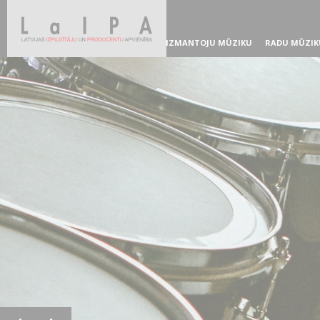
IZMANTOJU MŪZIKU
RADU MŪZIK