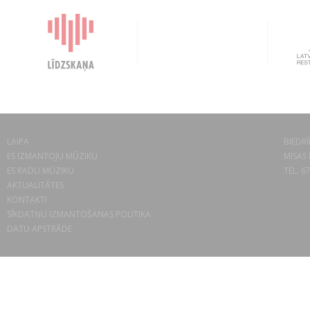
LAIPA
BIEDRĪ
ES IZMANTOJU MŪZIKU
MISAS 
ES RADU MŪZIKU
TEL. 6
AKTUALITĀTES
KONTAKTI
SĪKDATŅU IZMANTOŠANAS POLITIKA
DATU APSTRĀDE