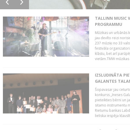
TALLINN MUSIC 
PROGRAMMU
Mūzikas un urbānās ku
jau devīto reizi norisi
237 mūziķi no 33 val
festivāla organizator
klāstu, bet arī parūp
vietām.TMW mūzikas 
IZSLUDINĀTA PIE
GALANTES TALA
Šopavasar jau ceturto
konkurss „Ineses Galan
pieteikties bērni un ja
sitamo instrumentu mā
Rietumu bankas Labda
lieliska iespēja klausīt