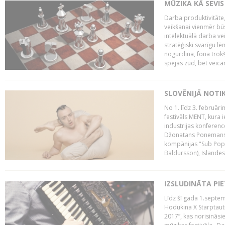
MŪZIKA KĀ SEVIS
Darba produktivitāte
veikšanai vienmēr būs
intelektuālā darba ve
stratēģiski svarīgu 
nogurdina, fona trok
spējas zūd, bet veic
SLOVĒNIJĀ NOTI
No 1. līdz 3. februār
festivāls MENT, kura i
industrijas konferenc
Džonatans Ponemans (
kompānijas "Sub Pop 
Baldursson), Islandes
IZSLUDINĀTA PI
Līdz šī gada 1.septem
Hodukina X Starptaut
2017”, kas norisināsi