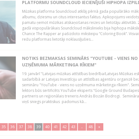
PLATFORMU SOUNDCLOUD IECIENĪJUŠI HIPHOPA IZPILD
Mūzikas platforma Soundcloud atklāj pērnā gada populārāko māks
albumu, dziesmu un citus interesantus faktus. Apkopojums veidots
pamatu ņemot mūzikas atskaņošanas reizes un lietotāju aktivitāti. 
gadā vispopulārākais Soundcloud mākslinieks bija hiphopa māksli
Chance The Rapper ar pašizdoto miksteipu “Coloring Book”. Visvai
reižu platformas lietotāji noklausījušies...
NOTIKS BEZMAKSAS SEMINĀRS "YOUTUBE - VIENS NO
UZŅĒMUMA MĀRKETINGA RĪKIEM"
19. janvārī "Latvijas mūzikas attīstības biedrība/Latvijas Mūzikas e
sadarbībā ar Latvijas Investīciju un attīstības aģentūru organizē 
semināru "YouTube - viens no uzņēmuma mārketinga rīkiem". Sem
lektors būs sertificēts YouTube eksperts “Google Ground Budapes
partneris un reģionālais treneris András Bozán Bodrogi. Semināra 
viņš sniegs praktiskus padomus kā...
35
36
37
38
39
40
41
42
43
..
48
»