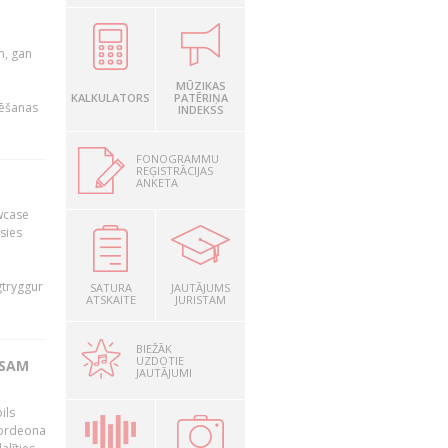
u
m, gan
MŪZIKAS
KALKULATORS
PATĒRIŅA
rēšanas
INDEKSS
FONOGRAMMU
REĢISTRĀCIJAS
ANKETA
owcase
āsies
i
gtryggur
SATURA
JAUTĀJUMS
ATSKAITE
JURISTAM
BIEŽĀK
UZDOTIE
RSAM
JAUTĀJUMI
ils
akordeona