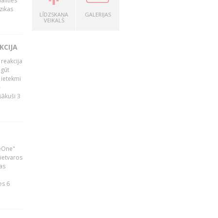
alīties
zikas
LĪDZSKAŅA
GALERIJAS
VEIKALS
KCIJA
 reakcija
 gūt
 ietekmi
–
zsākuši 3
neOne"
 ietvaros
as
ā
es 6