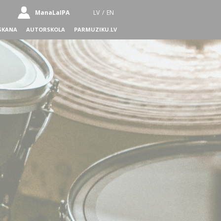
ManaLaIPA
LV
/
EN
SKANA
AUTORSKOLA
PARMUZIKU.LV