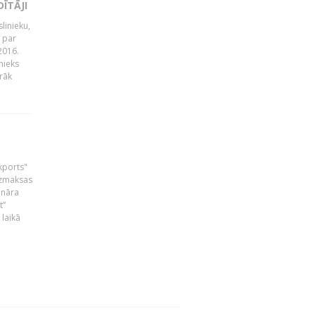
ĪTĀJI
linieku,
 par
2016.
nieks
rāk
skports"
bezmaksas
ināra
t”
laikā