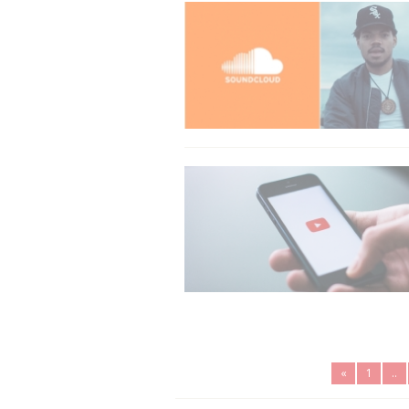
«
1
..