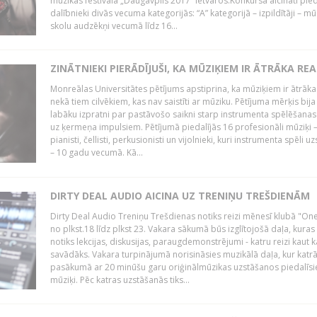
mūzikas festivāla „Daugavpils 2017” ietvaros.Konkursā aicināti pied
dalībnieki divās vecuma kategorijās: “A” kategorijā – izpildītāji – mū
skolu audzēkņi vecumā līdz 16...
ZINĀTNIEKI PIERĀDĪJUŠI, KA MŪZIĶIEM IR ĀTRĀKA REA
Monreālas Universitātes pētījums apstiprina, ka mūziķiem ir ātrāka
nekā tiem cilvēkiem, kas nav saistīti ar mūziku. Pētījuma mērķis bija
labāku izpratni par pastāvošo saikni starp instrumenta spēlēšanas
uz ķermeņa impulsiem. Pētījumā piedalījās 16 profesionāli mūziķi 
pianisti, čellisti, perkusionisti un vijolnieki, kuri instrumenta spēli u
– 10 gadu vecumā. Kā...
DIRTY DEAL AUDIO AICINA UZ TRENIŅU TREŠDIENĀM
Dirty Deal Audio Treniņu Trešdienas notiks reizi mēnesī klubā "O
no plkst.18 līdz plkst 23. Vakara sākumā būs izglītojošā daļa, kuras
notiks lekcijas, diskusijas, paraugdemonstrējumi - katru reizi kaut k
savādāks. Vakara turpinājumā norisināsies muzikālā daļa, kur katr
pasākumā ar 20 minūšu garu oriģinālmūzikas uzstāšanos piedalīsi
mūziķi. Pēc katras uzstāšanās tiks...