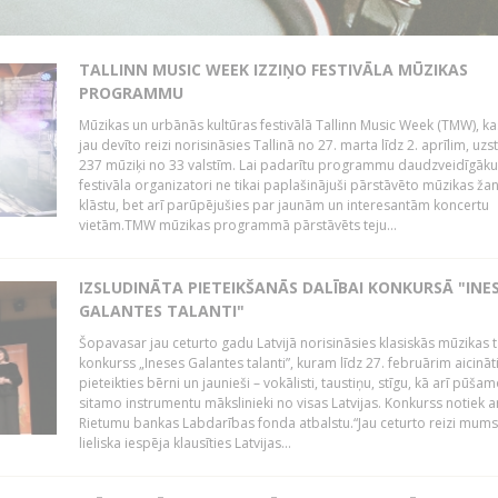
TALLINN MUSIC WEEK IZZIŅO FESTIVĀLA MŪZIKAS
PROGRAMMU
Mūzikas un urbānās kultūras festivālā Tallinn Music Week (TMW), k
jau devīto reizi norisināsies Tallinā no 27. marta līdz 2. aprīlim, uzs
237 mūziķi no 33 valstīm. Lai padarītu programmu daudzveidīgāku
festivāla organizatori ne tikai paplašinājuši pārstāvēto mūzikas ža
klāstu, bet arī parūpējušies par jaunām un interesantām koncertu
vietām.TMW mūzikas programmā pārstāvēts teju...
IZSLUDINĀTA PIETEIKŠANĀS DALĪBAI KONKURSĀ "INE
GALANTES TALANTI"
Šopavasar jau ceturto gadu Latvijā norisināsies klasiskās mūzikas t
konkurss „Ineses Galantes talanti”, kuram līdz 27. februārim aicināt
pieteikties bērni un jaunieši – vokālisti, taustiņu, stīgu, kā arī pūša
sitamo instrumentu mākslinieki no visas Latvijas. Konkurss notiek a
Rietumu bankas Labdarības fonda atbalstu.“Jau ceturto reizi mum
lieliska iespēja klausīties Latvijas...