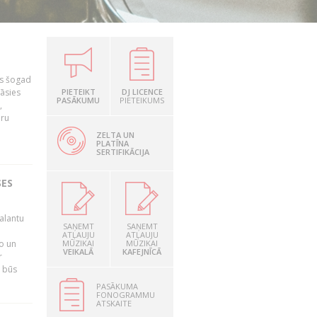
as šogad
tāsies
PIETEIKT
DJ LICENCE
PASĀKUMU
PIETEIKUMS
,
nru
ZELTA UN
PLATĪNA
SERTIFIKĀCIJA
SES
alantu
SAŅEMT
SAŅEMT
i
ATĻAUJU
ATĻAUJU
mo un
MŪZIKAI
MŪZIKAI
VEIKALĀ
KAFEJNĪCĀ
r
s būs
PASĀKUMA
FONOGRAMMU
ATSKAITE