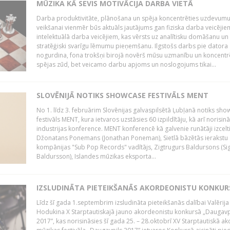
MŪZIKA KĀ SEVIS MOTIVĀCIJA DARBA VIETĀ
Darba produktivitāte, plānošana un spēja koncentrēties uzdevum
veikšanai vienmēr būs aktuāls jautājums gan fiziska darba veicējie
intelektuālā darba veicējiem, kas vērsts uz analītisku domāšanu un
stratēģiski svarīgu lēmumu pieņemšanu. Ilgstošs darbs pie datora
nogurdina, fona trokšņi birojā novērš mūsu uzmanību un koncent
spējas zūd, bet veicamo darbu apjoms un noslogojums tikai...
SLOVĒNIJĀ NOTIKS SHOWCASE FESTIVĀLS MENT
No 1. līdz 3. februārim Slovēnijas galvaspilsētā Ļubļanā notiks sh
festivāls MENT, kura ietvaros uzstāsies 60 izpildītāju, kā arī norisin
industrijas konference. MENT konferencē kā galvenie runātāji izcelt
Džonatans Ponemans (Jonathan Poneman), Sietlā bāzētās ierakstu
kompānijas "Sub Pop Records" vadītājs, Zigtrugurs Baldursons (Si
Baldursson), Islandes mūzikas eksporta...
IZSLUDINĀTA PIETEIKŠANĀS AKORDEONISTU KONKU
Līdz šī gada 1.septembrim izsludināta pieteikšanās dalībai Valērija
Hodukina X Starptautiskajā jauno akordeonistu konkursā „Daugavp
2017”, kas norisināsies šī gada 25. – 28.oktobrī XV Starptautiskā 