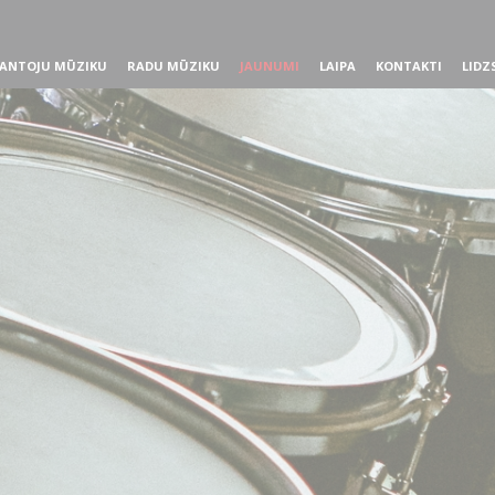
ANTOJU MŪZIKU
RADU MŪZIKU
JAUNUMI
LAIPA
KONTAKTI
LIDZ