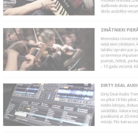
mūzikas festivāla „Da
dalībnieki divās vecum
skolu audzēkņi vecumā
ZINĀTNIEKI PIER
Monreālas Universitāt
nekā tiem cilvēkiem, k
labāku izpratni par p
uz ķermeņa impulsiem.
pianisti, čellisti, per
– 10 gadu vecumā. Kā.
DIRTY DEAL AUD
Dirty Deal Audio Tre
no plkst.18 līdz plkst
notiks lekcijas, disku
savādāks. Vakara turp
pasākumā ar 20 minūš
mūziķi. Pēc katras uzs