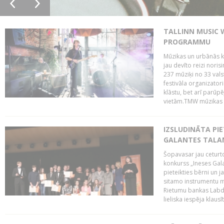
TALLINN MUSIC 
PROGRAMMU
Mūzikas un urbānās ku
jau devīto reizi norisi
237 mūziķi no 33 val
festivāla organizator
klāstu, bet arī parūp
vietām.TMW mūzikas 
IZSLUDINĀTA PIE
GALANTES TALA
Šopavasar jau ceturto
konkurss „Ineses Galan
pieteikties bērni un ja
sitamo instrumentu mā
Rietumu bankas Labda
lieliska iespēja klausīt