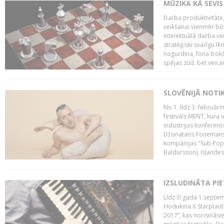
MŪZIKA KĀ SEVIS
Darba produktivitāte
veikšanai vienmēr būs
intelektuālā darba ve
stratēģiski svarīgu 
nogurdina, fona trok
spējas zūd, bet veic
SLOVĒNIJĀ NOTI
No 1. līdz 3. februār
festivāls MENT, kura i
industrijas konferenc
Džonatans Ponemans (
kompānijas "Sub Pop 
Baldursson), Islandes
IZSLUDINĀTA PI
Līdz šī gada 1.septem
Hodukina X Starptaut
2017”, kas norisināsi