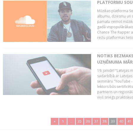
PLATFORMU SOUND
Mūzikas platforma So
albumu, dziesmu un c
pamatu ņemot mūzikas 
gadā vispopulārākais
Chance The Rapper ar
reižu platformas lietot
NOTIKS BEZMAKS
UZŅĒMUMA MĀRK
19. janvārī "Latvijas 
sadarbībā ar Latvijas
semināru "YouTube -
lektors būs sertific
partneris un reģionā
viņš sniegs praktisku
«
1
..
35
36
37
38
39
40
41