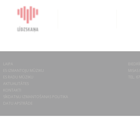
LAIPA
BIEDRĪ
ES IZMANTOJU MŪZIKU
MISAS 
ES RADU MŪZIKU
TEL. 6
AKTUALITĀTES
KONTAKTI
SĪKDATŅU IZMANTOŠANAS POLITIKA
DATU APSTRĀDE