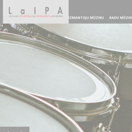
IZMANTOJU MŪZIKU
RADU MŪZIK