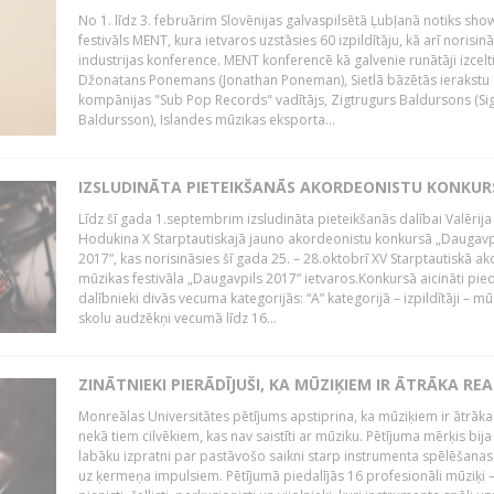
No 1. līdz 3. februārim Slovēnijas galvaspilsētā Ļubļanā notiks sh
festivāls MENT, kura ietvaros uzstāsies 60 izpildītāju, kā arī norisin
industrijas konference. MENT konferencē kā galvenie runātāji izcelt
Džonatans Ponemans (Jonathan Poneman), Sietlā bāzētās ierakstu
kompānijas "Sub Pop Records" vadītājs, Zigtrugurs Baldursons (Si
Baldursson), Islandes mūzikas eksporta...
IZSLUDINĀTA PIETEIKŠANĀS AKORDEONISTU KONKU
Līdz šī gada 1.septembrim izsludināta pieteikšanās dalībai Valērija
Hodukina X Starptautiskajā jauno akordeonistu konkursā „Daugavp
2017”, kas norisināsies šī gada 25. – 28.oktobrī XV Starptautiskā 
mūzikas festivāla „Daugavpils 2017” ietvaros.Konkursā aicināti pied
dalībnieki divās vecuma kategorijās: “A” kategorijā – izpildītāji – mū
skolu audzēkņi vecumā līdz 16...
ZINĀTNIEKI PIERĀDĪJUŠI, KA MŪZIĶIEM IR ĀTRĀKA REA
Monreālas Universitātes pētījums apstiprina, ka mūziķiem ir ātrāka
nekā tiem cilvēkiem, kas nav saistīti ar mūziku. Pētījuma mērķis bija
labāku izpratni par pastāvošo saikni starp instrumenta spēlēšanas
uz ķermeņa impulsiem. Pētījumā piedalījās 16 profesionāli mūziķi 