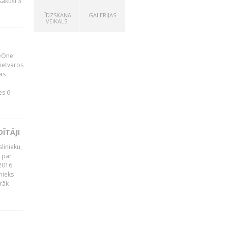
zsākuši 3
LĪDZSKAŅA
GALERIJAS
VEIKALS
neOne"
 ietvaros
as
ā
es 6
ĪTĀJI
linieku,
 par
2016.
nieks
rāk