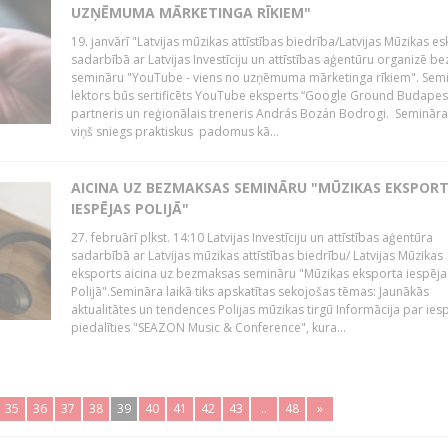
UZŅĒMUMA MĀRKETINGA RĪKIEM"
19. janvārī "Latvijas mūzikas attīstības biedrība/Latvijas Mūzikas e
sadarbībā ar Latvijas Investīciju un attīstības aģentūru organizē 
semināru "YouTube - viens no uzņēmuma mārketinga rīkiem". Sem
lektors būs sertificēts YouTube eksperts “Google Ground Budapes
partneris un reģionālais treneris András Bozán Bodrogi. Semināra 
viņš sniegs praktiskus padomus kā...
AICINA UZ BEZMAKSAS SEMINĀRU "MŪZIKAS EKSPOR
IESPĒJAS POLIJĀ"
27. februārī plkst. 14:10 Latvijas Investīciju un attīstības aģentūra
sadarbībā ar Latvijas mūzikas attīstības biedrību/ Latvijas Mūzikas
eksports aicina uz bezmaksas semināru "Mūzikas eksporta iespēja
Polijā".Semināra laikā tiks apskatītas sekojošas tēmas: Jaunākās
aktualitātes un tendences Polijas mūzikas tirgū Informācija par ies
piedalīties "SEAZON Music & Conference", kura...
35
36
37
38
39
40
41
42
43
..
48
»