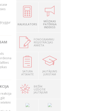
owcase
āsies
i
MŪZIKAS
gtryggur
KALKULATORS
PATĒRIŅA
INDEKSS
FONOGRAMMU
RSAM
REĢISTRĀCIJAS
ANKETA
ils
akordeona
alīties
zikas
SATURA
JAUTĀJUMS
ATSKAITE
JURISTAM
KCIJA
BIEŽĀK
UZDOTIE
JAUTĀJUMI
 reakcija
 gūt
 ietekmi
–