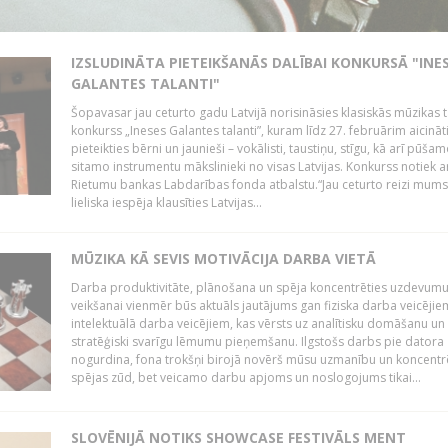
IZSLUDINĀTA PIETEIKŠANĀS DALĪBAI KONKURSĀ "INE
GALANTES TALANTI"
Šopavasar jau ceturto gadu Latvijā norisināsies klasiskās mūzikas t
konkurss „Ineses Galantes talanti”, kuram līdz 27. februārim aicināt
pieteikties bērni un jaunieši – vokālisti, taustiņu, stīgu, kā arī pūša
sitamo instrumentu mākslinieki no visas Latvijas. Konkurss notiek a
Rietumu bankas Labdarības fonda atbalstu.“Jau ceturto reizi mum
lieliska iespēja klausīties Latvijas...
MŪZIKA KĀ SEVIS MOTIVĀCIJA DARBA VIETĀ
Darba produktivitāte, plānošana un spēja koncentrēties uzdevum
veikšanai vienmēr būs aktuāls jautājums gan fiziska darba veicējie
intelektuālā darba veicējiem, kas vērsts uz analītisku domāšanu un
stratēģiski svarīgu lēmumu pieņemšanu. Ilgstošs darbs pie datora
nogurdina, fona trokšņi birojā novērš mūsu uzmanību un koncent
spējas zūd, bet veicamo darbu apjoms un noslogojums tikai...
SLOVĒNIJĀ NOTIKS SHOWCASE FESTIVĀLS MENT