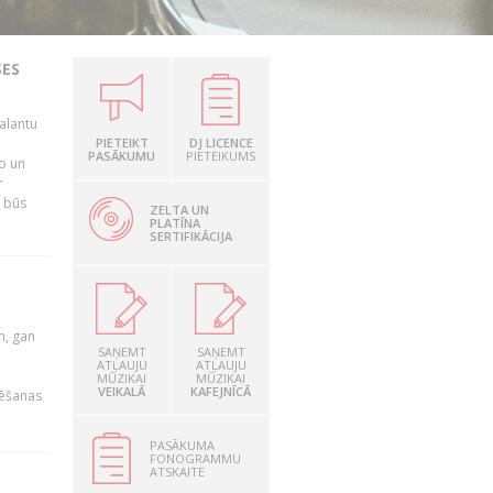
SES
alantu
i
PIETEIKT
DJ LICENCE
PASĀKUMU
PIETEIKUMS
mo un
r
s būs
ZELTA UN
PLATĪNA
SERTIFIKĀCIJA
u
m, gan
SAŅEMT
SAŅEMT
ATĻAUJU
ATĻAUJU
MŪZIKAI
MŪZIKAI
VEIKALĀ
KAFEJNĪCĀ
rēšanas
PASĀKUMA
FONOGRAMMU
ATSKAITE