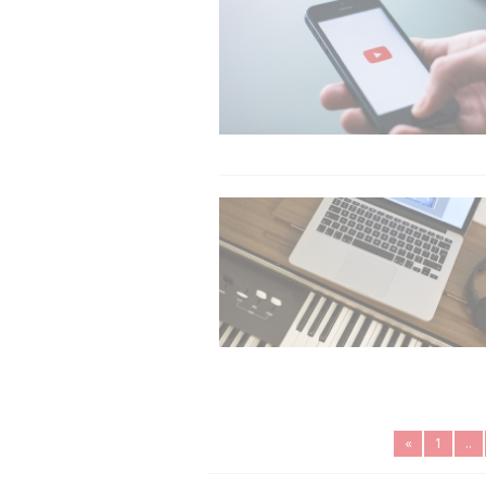
«
1
..