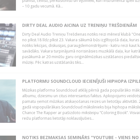
pianisti, čellisti, perkusionisti un vijolnieki, kuri instrumenta spēli u
– 10 gadu vecumā. Kā...
DIRTY DEAL AUDIO AICINA UZ TRENIŅU TREŠDIENĀM
Dirty Deal Audio Treniņu Trešdienas notiks reizi mēnesī klubā "O
no plkst.18 līdz plkst 23. Vakara sākumā būs izglītojošā daļa, kuras
notiks lekcijas, diskusijas, paraugdemonstrējumi - katru reizi kaut k
savādāks. Vakara turpinājumā norisināsies muzikālā daļa, kur katr
pasākumā ar 20 minūšu garu oriģinālmūzikas uzstāšanos piedalīsi
mūziķi. Pēc katras uzstāšanās tiks...
PLATFORMU SOUNDCLOUD IECIENĪJUŠI HIPHOPA IZPILD
Mūzikas platforma Soundcloud atklāj pērnā gada populārāko māks
albumu, dziesmu un citus interesantus faktus. Apkopojums veidots
pamatu ņemot mūzikas atskaņošanas reizes un lietotāju aktivitāti. 
gadā vispopulārākais Soundcloud mākslinieks bija hiphopa māksli
Chance The Rapper ar pašizdoto miksteipu “Coloring Book”. Visvai
reižu platformas lietotāji noklausījušies...
NOTIKS BEZMAKSAS SEMINĀRS "YOUTUBE - VIENS NO