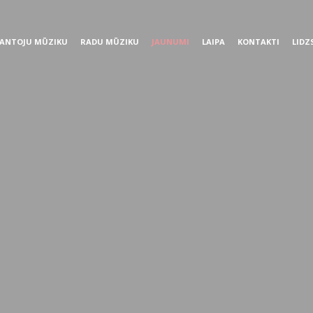
ANTOJU MŪZIKU
RADU MŪZIKU
JAUNUMI
LAIPA
KONTAKTI
LIDZ