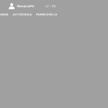
ManaLaIPA
LV
/
EN
SKANA
AUTORSKOLA
PARMUZIKU.LV