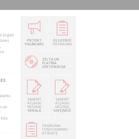
as šogad
tāsies
PIETEIKT
DJ LICENCE
PASĀKUMU
PIETEIKUMS
,
nru
ZELTA UN
PLATĪNA
SERTIFIKĀCIJA
SES
alantu
SAŅEMT
SAŅEMT
i
ATĻAUJU
ATĻAUJU
mo un
MŪZIKAI
MŪZIKAI
VEIKALĀ
KAFEJNĪCĀ
r
s būs
PASĀKUMA
FONOGRAMMU
ATSKAITE