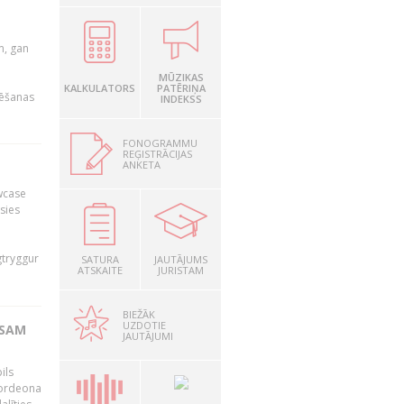
u
m, gan
MŪZIKAS
KALKULATORS
PATĒRIŅA
rēšanas
INDEKSS
FONOGRAMMU
REĢISTRĀCIJAS
ANKETA
owcase
āsies
i
gtryggur
SATURA
JAUTĀJUMS
ATSKAITE
JURISTAM
BIEŽĀK
UZDOTIE
RSAM
JAUTĀJUMI
ils
akordeona