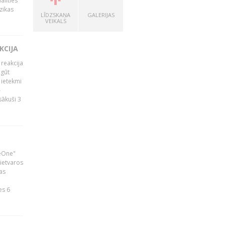
alīties
zikas
LĪDZSKAŅA
GALERIJAS
VEIKALS
KCIJA
 reakcija
 gūt
 ietekmi
–
zsākuši 3
neOne"
 ietvaros
as
ā
es 6