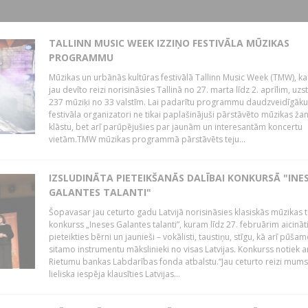
TALLINN MUSIC WEEK IZZIŅO FESTIVĀLA MŪZIKAS
PROGRAMMU
Mūzikas un urbānās kultūras festivālā Tallinn Music Week (TMW), k
jau devīto reizi norisināsies Tallinā no 27. marta līdz 2. aprīlim, uzs
237 mūziķi no 33 valstīm. Lai padarītu programmu daudzveidīgāku
festivāla organizatori ne tikai paplašinājuši pārstāvēto mūzikas ža
klāstu, bet arī parūpējušies par jaunām un interesantām koncertu
vietām.TMW mūzikas programmā pārstāvēts teju...
IZSLUDINĀTA PIETEIKŠANĀS DALĪBAI KONKURSĀ "INE
GALANTES TALANTI"
Šopavasar jau ceturto gadu Latvijā norisināsies klasiskās mūzikas t
konkurss „Ineses Galantes talanti”, kuram līdz 27. februārim aicināt
pieteikties bērni un jaunieši – vokālisti, taustiņu, stīgu, kā arī pūša
sitamo instrumentu mākslinieki no visas Latvijas. Konkurss notiek a
Rietumu bankas Labdarības fonda atbalstu.“Jau ceturto reizi mum
lieliska iespēja klausīties Latvijas...