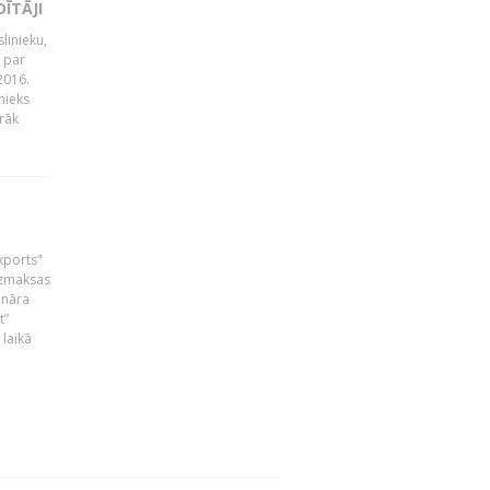
ĪTĀJI
linieku,
 par
2016.
nieks
rāk
skports"
bezmaksas
ināra
t”
laikā