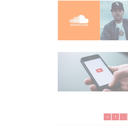
«
1
..