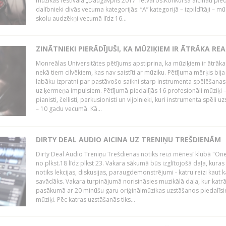
mūzikas festivāla „Daugavpils 2017” ietvaros.Konkursā aicināti pied
dalībnieki divās vecuma kategorijās: “A” kategorijā – izpildītāji – mū
skolu audzēkņi vecumā līdz 16...
ZINĀTNIEKI PIERĀDĪJUŠI, KA MŪZIĶIEM IR ĀTRĀKA REA
Monreālas Universitātes pētījums apstiprina, ka mūziķiem ir ātrāka
nekā tiem cilvēkiem, kas nav saistīti ar mūziku. Pētījuma mērķis bija
labāku izpratni par pastāvošo saikni starp instrumenta spēlēšanas
uz ķermeņa impulsiem. Pētījumā piedalījās 16 profesionāli mūziķi 
pianisti, čellisti, perkusionisti un vijolnieki, kuri instrumenta spēli u
– 10 gadu vecumā. Kā...
DIRTY DEAL AUDIO AICINA UZ TRENIŅU TREŠDIENĀM
Dirty Deal Audio Treniņu Trešdienas notiks reizi mēnesī klubā "O
no plkst.18 līdz plkst 23. Vakara sākumā būs izglītojošā daļa, kuras
notiks lekcijas, diskusijas, paraugdemonstrējumi - katru reizi kaut k
savādāks. Vakara turpinājumā norisināsies muzikālā daļa, kur katr
pasākumā ar 20 minūšu garu oriģinālmūzikas uzstāšanos piedalīsi
mūziķi. Pēc katras uzstāšanās tiks...