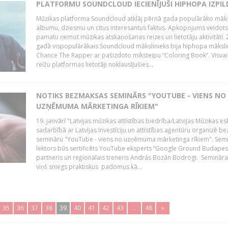
PLATFORMU SOUNDCLOUD IECIENĪJUŠI HIPHOPA IZPILD
Mūzikas platforma Soundcloud atklāj pērnā gada populārāko māks
albumu, dziesmu un citus interesantus faktus. Apkopojums veidots
pamatu ņemot mūzikas atskaņošanas reizes un lietotāju aktivitāti. 
gadā vispopulārākais Soundcloud mākslinieks bija hiphopa māksli
Chance The Rapper ar pašizdoto miksteipu “Coloring Book”. Visvai
reižu platformas lietotāji noklausījušies...
NOTIKS BEZMAKSAS SEMINĀRS "YOUTUBE - VIENS NO
UZŅĒMUMA MĀRKETINGA RĪKIEM"
19. janvārī "Latvijas mūzikas attīstības biedrība/Latvijas Mūzikas e
sadarbībā ar Latvijas Investīciju un attīstības aģentūru organizē 
semināru "YouTube - viens no uzņēmuma mārketinga rīkiem". Sem
lektors būs sertificēts YouTube eksperts “Google Ground Budapes
partneris un reģionālais treneris András Bozán Bodrogi. Semināra 
viņš sniegs praktiskus padomus kā...
35
36
37
38
39
40
41
42
43
..
48
»