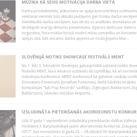
MŪZIKA KĀ SEVIS MOTIVĀCIJA DARBA VIETĀ
Darba produktivitāte, plānošana un spēja koncentrēties uzdevum
veikšanai vienmēr būs aktuāls jautājums gan fiziska darba veicējie
intelektuālā darba veicējiem, kas vērsts uz analītisku domāšanu un
stratēģiski svarīgu lēmumu pieņemšanu. Ilgstošs darbs pie datora
nogurdina, fona trokšņi birojā novērš mūsu uzmanību un koncent
spējas zūd, bet veicamo darbu apjoms un noslogojums tikai...
SLOVĒNIJĀ NOTIKS SHOWCASE FESTIVĀLS MENT
No 1. līdz 3. februārim Slovēnijas galvaspilsētā Ļubļanā notiks sh
festivāls MENT, kura ietvaros uzstāsies 60 izpildītāju, kā arī norisin
industrijas konference. MENT konferencē kā galvenie runātāji izcelt
Džonatans Ponemans (Jonathan Poneman), Sietlā bāzētās ierakstu
kompānijas "Sub Pop Records" vadītājs, Zigtrugurs Baldursons (Si
Baldursson), Islandes mūzikas eksporta...
IZSLUDINĀTA PIETEIKŠANĀS AKORDEONISTU KONKU
Līdz šī gada 1.septembrim izsludināta pieteikšanās dalībai Valērija
Hodukina X Starptautiskajā jauno akordeonistu konkursā „Daugavp
2017”, kas norisināsies šī gada 25. – 28.oktobrī XV Starptautiskā 