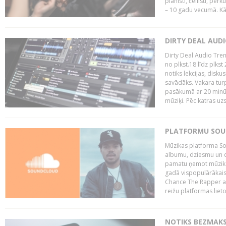
pianisti, čellisti, per
– 10 gadu vecumā. Kā.
DIRTY DEAL AUD
Dirty Deal Audio Tre
no plkst.18 līdz plkst
notiks lekcijas, disku
savādāks. Vakara turp
pasākumā ar 20 minūš
mūziķi. Pēc katras uzs
PLATFORMU SOUND
Mūzikas platforma So
albumu, dziesmu un c
pamatu ņemot mūzikas 
gadā vispopulārākais
Chance The Rapper ar
reižu platformas lietot
NOTIKS BEZMAKS