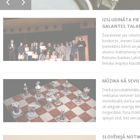
IZSLUDINĀTA PIE
GALANTES TALA
Šopavasar jau ceturto
konkurss „Ineses Galan
pieteikties bērni un ja
sitamo instrumentu mā
Rietumu bankas Labda
lieliska iespēja klausīt
MŪZIKA KĀ SEVIS
Darba produktivitāte
veikšanai vienmēr būs
intelektuālā darba ve
stratēģiski svarīgu 
nogurdina, fona trok
spējas zūd, bet veic
SLOVĒNIJĀ NOTI