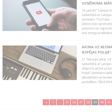
UZŅĒMUMA MĀRK
19. janvārī "Latvijas 
sadarbībā ar Latvijas
semināru "YouTube -
lektors būs sertific
partneris un reģionā
viņš sniegs praktisku
AICINA UZ BEZM
IESPĒJAS POLIJĀ"
27. februārī plkst. 14:
sadarbībā ar Latvijas
eksports aicina uz b
Polijā".Semināra laik
aktualitātes un tende
piedalīties "SEAZON M
«
1
..
35
36
37
38
39
40
41