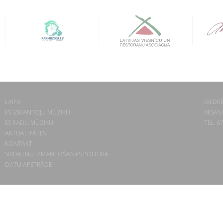
LAIPA
BIEDRĪ
ES IZMANTOJU MŪZIKU
MISAS 
ES RADU MŪZIKU
TEL. 6
AKTUALITĀTES
KONTAKTI
SĪKDATŅU IZMANTOŠANAS POLITIKA
DATU APSTRĀDE