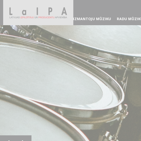
IZMANTOJU MŪZIKU
RADU MŪZIK