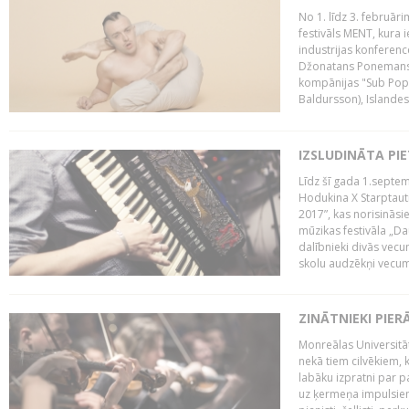
No 1. līdz 3. februār
festivāls MENT, kura i
industrijas konferenc
Džonatans Ponemans (
kompānijas "Sub Pop 
Baldursson), Islandes
IZSLUDINĀTA PI
Līdz šī gada 1.septem
Hodukina X Starptaut
2017”, kas norisināsi
mūzikas festivāla „Da
dalībnieki divās vecum
skolu audzēkņi vecumā
ZINĀTNIEKI PIER
Monreālas Universitāt
nekā tiem cilvēkiem, k
labāku izpratni par p
uz ķermeņa impulsiem.