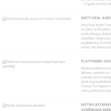
– 10 gadu vecumā. Kā.
DIRTY DEAL AUD
Dirty Deal Audio Tre
no plkst.18 līdz plkst
notiks lekcijas, disku
savādāks. Vakara turp
pasākumā ar 20 minūš
mūziķi. Pēc katras uzs
PLATFORMU SOUND
Mūzikas platforma So
albumu, dziesmu un c
pamatu ņemot mūzikas 
gadā vispopulārākais
Chance The Rapper ar
reižu platformas lietot
NOTIKS BEZMAKS
UZŅĒMUMA MĀRK