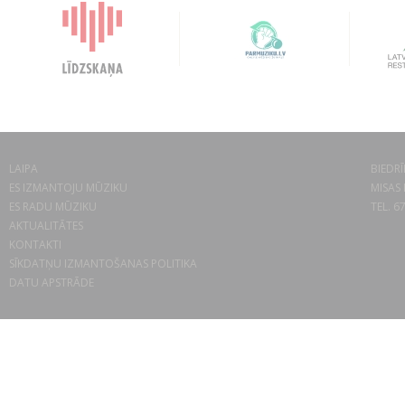
LAIPA
BIEDRĪ
ES IZMANTOJU MŪZIKU
MISAS 
ES RADU MŪZIKU
TEL. 6
AKTUALITĀTES
KONTAKTI
SĪKDATŅU IZMANTOŠANAS POLITIKA
DATU APSTRĀDE