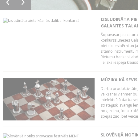
IZSLUDINĀTA PIE
GALANTES TALA
Šopavasar jau ceturto
konkurss „Ineses Galan
pieteikties bērni un ja
sitamo instrumentu mā
Rietumu bankas Labda
lieliska iespēja klausīt
MŪZIKA KĀ SEVIS
Darba produktivitāte
veikšanai vienmēr būs
intelektuālā darba ve
stratēģiski svarīgu 
nogurdina, fona trok
spējas zūd, bet veic
SLOVĒNIJĀ NOTI