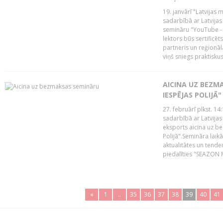
19. janvārī "Latvijas 
sadarbībā ar Latvijas
semināru "YouTube -
lektors būs sertific
partneris un reģionā
viņš sniegs praktisku
AICINA UZ BEZM
IESPĒJAS POLIJĀ"
27. februārī plkst. 14:
sadarbībā ar Latvijas
eksports aicina uz b
Polijā".Semināra laik
aktualitātes un tende
piedalīties "SEAZON M
«
1
..
35
36
37
38
39
40
41