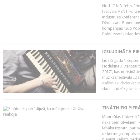
No 1. līdz 3. februār
festivāls MENT, kura i
industrijas konferenc
Džonatans Ponemans (
kompānijas "Sub Pop 
Baldursson), Islandes
IZSLUDINĀTA PI
Līdz šī gada 1.septem
Hodukina X Starptaut
2017”, kas norisināsi
mūzikas festivāla „Da
dalībnieki divās vecum
skolu audzēkņi vecumā
ZINĀTNIEKI PIER
Monreālas Universitāt
nekā tiem cilvēkiem, k
labāku izpratni par p
uz ķermeņa impulsiem.
pianisti, čellisti, per