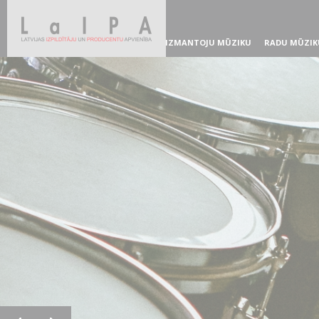
IZMANTOJU MŪZIKU
RADU MŪZIK