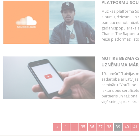
PLATFORMU SOUND
Mūzikas platforma So
albumu, dziesmu un c
pamatu ņemot mūzikas 
gadā vispopulārākais
Chance The Rapper ar
reižu platformas lietot
NOTIKS BEZMAKS
UZŅĒMUMA MĀRK
19. janvārī "Latvijas 
sadarbībā ar Latvijas
semināru "YouTube -
lektors būs sertific
partneris un reģionā
viņš sniegs praktisku
«
1
..
35
36
37
38
39
40
41