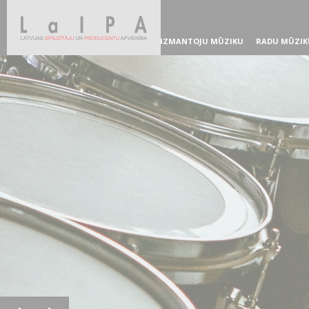
IZMANTOJU MŪZIKU
RADU MŪZIK