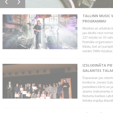
TALLINN MUSIC 
PROGRAMMU
Mūzikas un urbānās ku
jau devīto reizi norisi
237 mūziķi no 33 val
festivāla organizator
klāstu, bet arī parūp
vietām.TMW mūzikas 
IZSLUDINĀTA PIE
GALANTES TALA
Šopavasar jau ceturto
konkurss „Ineses Galan
pieteikties bērni un ja
sitamo instrumentu mā
Rietumu bankas Labda
lieliska iespēja klausīt