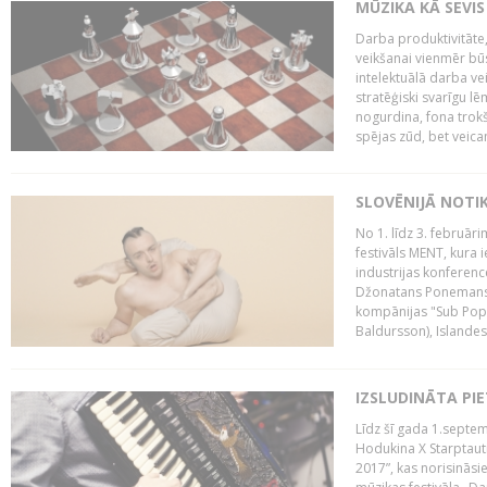
MŪZIKA KĀ SEVIS
Darba produktivitāte
veikšanai vienmēr būs
intelektuālā darba ve
stratēģiski svarīgu 
nogurdina, fona trok
spējas zūd, bet veic
SLOVĒNIJĀ NOTI
No 1. līdz 3. februār
festivāls MENT, kura i
industrijas konferenc
Džonatans Ponemans (
kompānijas "Sub Pop 
Baldursson), Islandes
IZSLUDINĀTA PI
Līdz šī gada 1.septem
Hodukina X Starptaut
2017”, kas norisināsi