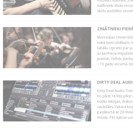
mūzikas festivāla „Da
dalībnieki divās vecum
skolu audzēkņi vecumā
ZINĀTNIEKI PIER
Monreālas Universitāt
nekā tiem cilvēkiem, k
labāku izpratni par p
uz ķermeņa impulsiem.
pianisti, čellisti, per
– 10 gadu vecumā. Kā.
DIRTY DEAL AUD
Dirty Deal Audio Tre
no plkst.18 līdz plkst
notiks lekcijas, disku
savādāks. Vakara turp
pasākumā ar 20 minūš
mūziķi. Pēc katras uzs