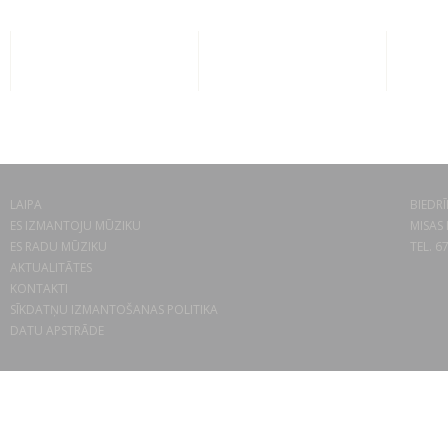
LAIPA
BIEDRĪ
ES IZMANTOJU MŪZIKU
MISAS 
ES RADU MŪZIKU
TEL. 6
AKTUALITĀTES
KONTAKTI
SĪKDATŅU IZMANTOŠANAS POLITIKA
DATU APSTRĀDE