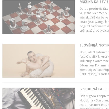
MŪZIKA KĀ SEVIS
Darba produktivitāte
veikšanai vienmēr būs
intelektuālā darba ve
stratēģiski svarīgu 
nogurdina, fona trok
spējas zūd, bet veic
SLOVĒNIJĀ NOTI
No 1. līdz 3. februār
festivāls MENT, kura i
industrijas konferenc
Džonatans Ponemans (
kompānijas "Sub Pop 
Baldursson), Islandes
IZSLUDINĀTA PI
Līdz šī gada 1.septem
Hodukina X Starptaut
2017”, kas norisināsi