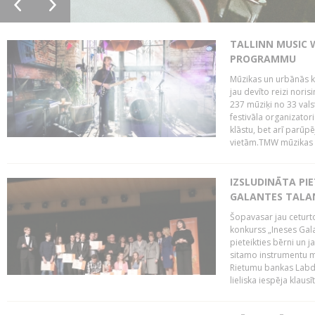
TALLINN MUSIC 
PROGRAMMU
Mūzikas un urbānās ku
jau devīto reizi norisi
237 mūziķi no 33 val
festivāla organizator
klāstu, bet arī parūp
vietām.TMW mūzikas 
IZSLUDINĀTA PIE
GALANTES TALA
Šopavasar jau ceturto
konkurss „Ineses Galan
pieteikties bērni un ja
sitamo instrumentu mā
Rietumu bankas Labda
lieliska iespēja klausīt