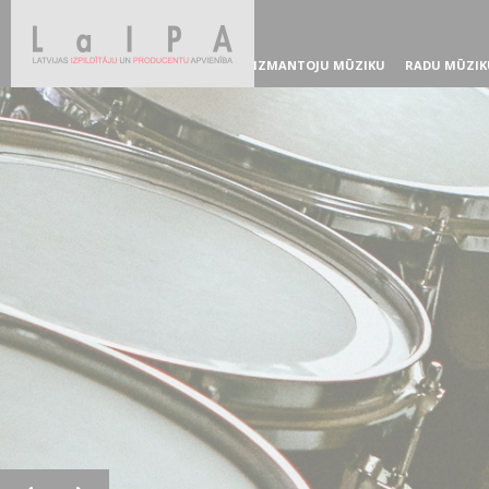
IZMANTOJU MŪZIKU
RADU MŪZIK