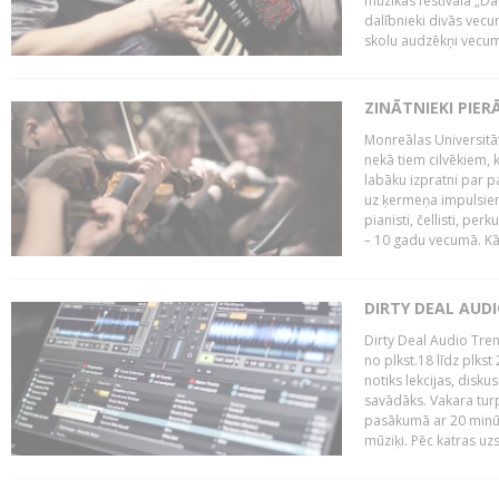
mūzikas festivāla „Da
dalībnieki divās vecum
skolu audzēkņi vecumā
ZINĀTNIEKI PIER
Monreālas Universitāt
nekā tiem cilvēkiem, k
labāku izpratni par p
uz ķermeņa impulsiem.
pianisti, čellisti, per
– 10 gadu vecumā. Kā.
DIRTY DEAL AUD
Dirty Deal Audio Tre
no plkst.18 līdz plkst
notiks lekcijas, disku
savādāks. Vakara turp
pasākumā ar 20 minūš
mūziķi. Pēc katras uzs