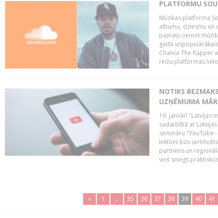
PLATFORMU SOUND
Mūzikas platforma So
albumu, dziesmu un c
pamatu ņemot mūzikas 
gadā vispopulārākais
Chance The Rapper ar
reižu platformas lietot
NOTIKS BEZMAKS
UZŅĒMUMA MĀRK
19. janvārī "Latvijas 
sadarbībā ar Latvijas
semināru "YouTube -
lektors būs sertific
partneris un reģionā
viņš sniegs praktisku
«
1
..
35
36
37
38
39
40
41