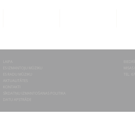
LAIPA
BIEDRĪ
ES IZMANTOJU MŪZIKU
MISAS 
ES RADU MŪZIKU
TEL. 6
AKTUALITĀTES
KONTAKTI
SĪKDATŅU IZMANTOŠANAS POLITIKA
DATU APSTRĀDE