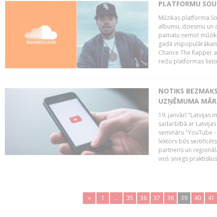
PLATFORMU SOUND
Mūzikas platforma So
albumu, dziesmu un c
pamatu ņemot mūzikas 
gadā vispopulārākais
Chance The Rapper ar
reižu platformas lietot
NOTIKS BEZMAKS
UZŅĒMUMA MĀRK
19. janvārī "Latvijas 
sadarbībā ar Latvijas
semināru "YouTube -
lektors būs sertific
partneris un reģionā
viņš sniegs praktisku
«
1
..
35
36
37
38
39
40
41