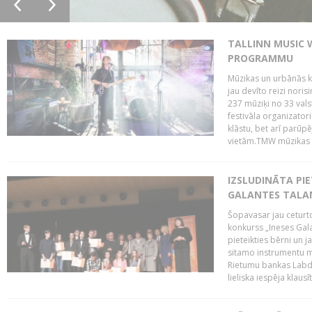
TALLINN MUSIC 
PROGRAMMU
Mūzikas un urbānās ku
jau devīto reizi norisi
237 mūziķi no 33 val
festivāla organizator
klāstu, bet arī parūp
vietām.TMW mūzikas 
IZSLUDINĀTA PIE
GALANTES TALA
Šopavasar jau ceturto
konkurss „Ineses Galan
pieteikties bērni un ja
sitamo instrumentu mā
Rietumu bankas Labda
lieliska iespēja klausīt