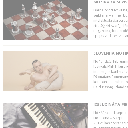
MŪZIKA KĀ SEVIS
Darba produktivitāte
veikšanai vienmēr būs
intelektuālā darba ve
stratēģiski svarīgu 
nogurdina, fona trok
spējas zūd, bet veic
SLOVĒNIJĀ NOTI
No 1. līdz 3. februār
festivāls MENT, kura i
industrijas konferenc
Džonatans Ponemans (
kompānijas "Sub Pop 
Baldursson), Islandes
IZSLUDINĀTA PI
Līdz šī gada 1.septem
Hodukina X Starptaut
2017”, kas norisināsi