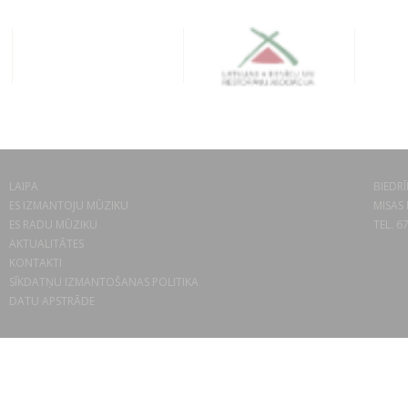
LAIPA
BIEDRĪ
ES IZMANTOJU MŪZIKU
MISAS 
ES RADU MŪZIKU
TEL. 6
AKTUALITĀTES
KONTAKTI
SĪKDATŅU IZMANTOŠANAS POLITIKA
DATU APSTRĀDE