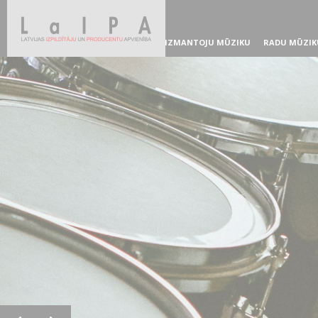
IZMANTOJU MŪZIKU
RADU MŪZIK