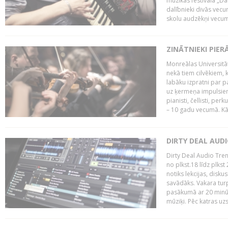
mūzikas festivāla „Da
dalībnieki divās vecum
skolu audzēkņi vecumā
ZINĀTNIEKI PIER
Monreālas Universitāt
nekā tiem cilvēkiem, k
labāku izpratni par p
uz ķermeņa impulsiem.
pianisti, čellisti, per
– 10 gadu vecumā. Kā.
DIRTY DEAL AUD
Dirty Deal Audio Tre
no plkst.18 līdz plkst
notiks lekcijas, disku
savādāks. Vakara turp
pasākumā ar 20 minūš
mūziķi. Pēc katras uzs