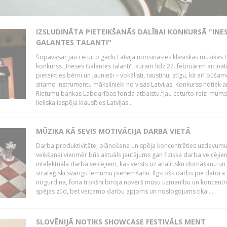
IZSLUDINĀTA PIETEIKŠANĀS DALĪBAI KONKURSĀ "INE
GALANTES TALANTI"
Šopavasar jau ceturto gadu Latvijā norisināsies klasiskās mūzikas t
konkurss „Ineses Galantes talanti”, kuram līdz 27. februārim aicināt
pieteikties bērni un jaunieši – vokālisti, taustiņu, stīgu, kā arī pūša
sitamo instrumentu mākslinieki no visas Latvijas. Konkurss notiek a
Rietumu bankas Labdarības fonda atbalstu.“Jau ceturto reizi mum
lieliska iespēja klausīties Latvijas...
MŪZIKA KĀ SEVIS MOTIVĀCIJA DARBA VIETĀ
Darba produktivitāte, plānošana un spēja koncentrēties uzdevum
veikšanai vienmēr būs aktuāls jautājums gan fiziska darba veicējie
intelektuālā darba veicējiem, kas vērsts uz analītisku domāšanu un
stratēģiski svarīgu lēmumu pieņemšanu. Ilgstošs darbs pie datora
nogurdina, fona trokšņi birojā novērš mūsu uzmanību un koncent
spējas zūd, bet veicamo darbu apjoms un noslogojums tikai...
SLOVĒNIJĀ NOTIKS SHOWCASE FESTIVĀLS MENT