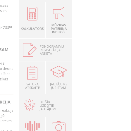
owcase
āsies
i
MŪZIKAS
gtryggur
KALKULATORS
PATĒRIŅA
INDEKSS
FONOGRAMMU
RSAM
REĢISTRĀCIJAS
ANKETA
ils
akordeona
alīties
zikas
SATURA
JAUTĀJUMS
ATSKAITE
JURISTAM
KCIJA
BIEŽĀK
UZDOTIE
JAUTĀJUMI
 reakcija
 gūt
 ietekmi
–