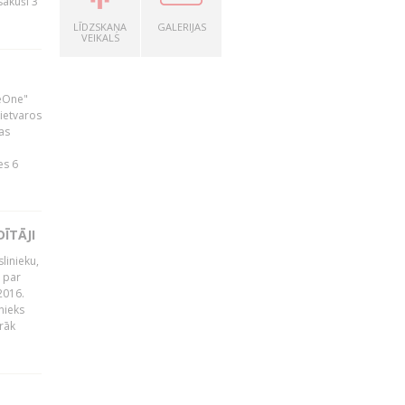
zsākuši 3
LĪDZSKAŅA
GALERIJAS
VEIKALS
neOne"
 ietvaros
as
ā
es 6
ĪTĀJI
linieku,
 par
2016.
nieks
rāk