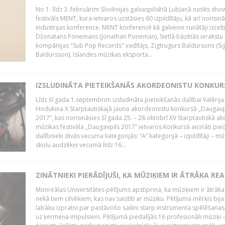
No 1. līdz 3. februārim Slovēnijas galvaspilsētā Ļubļanā notiks sh
festivāls MENT, kura ietvaros uzstāsies 60 izpildītāju, kā arī norisin
industrijas konference. MENT konferencē kā galvenie runātāji izcelt
Džonatans Ponemans (Jonathan Poneman), Sietlā bāzētās ierakstu
kompānijas "Sub Pop Records" vadītājs, Zigtrugurs Baldursons (Si
Baldursson), Islandes mūzikas eksporta...
IZSLUDINĀTA PIETEIKŠANĀS AKORDEONISTU KONKU
Līdz šī gada 1.septembrim izsludināta pieteikšanās dalībai Valērija
Hodukina X Starptautiskajā jauno akordeonistu konkursā „Daugavp
2017”, kas norisināsies šī gada 25. – 28.oktobrī XV Starptautiskā 
mūzikas festivāla „Daugavpils 2017” ietvaros.Konkursā aicināti pied
dalībnieki divās vecuma kategorijās: “A” kategorijā – izpildītāji – mū
skolu audzēkņi vecumā līdz 16...
ZINĀTNIEKI PIERĀDĪJUŠI, KA MŪZIĶIEM IR ĀTRĀKA REA
Monreālas Universitātes pētījums apstiprina, ka mūziķiem ir ātrāka
nekā tiem cilvēkiem, kas nav saistīti ar mūziku. Pētījuma mērķis bija
labāku izpratni par pastāvošo saikni starp instrumenta spēlēšanas
uz ķermeņa impulsiem. Pētījumā piedalījās 16 profesionāli mūziķi 