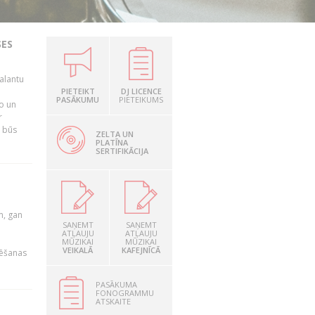
SES
alantu
i
PIETEIKT
DJ LICENCE
PASĀKUMU
PIETEIKUMS
mo un
r
s būs
ZELTA UN
PLATĪNA
SERTIFIKĀCIJA
u
m, gan
SAŅEMT
SAŅEMT
ATĻAUJU
ATĻAUJU
MŪZIKAI
MŪZIKAI
VEIKALĀ
KAFEJNĪCĀ
rēšanas
PASĀKUMA
FONOGRAMMU
ATSKAITE