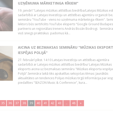
UZŅĒMUMA MĀRKETINGA RĪKIEM"
19. janvārī "Latvijas mūzikas attīstības biedrība/Latvijas Mūzikas e
sadarbībā ar Latvijas Investīciju un attīstības aģentūru organizē 
semināru "YouTube - viens no uzņēmuma mārketinga rīkiem". Sem
lektors būs sertificēts YouTube eksperts “Google Ground Budapes
partneris un reģionālais treneris András Bozán Bodrogi. Semināra 
viņš sniegs praktiskus padomus kā...
AICINA UZ BEZMAKSAS SEMINĀRU "MŪZIKAS EKSPOR
IESPĒJAS POLIJĀ"
27. februārī plkst. 14:10 Latvijas Investīciju un attīstības aģentūra
sadarbībā ar Latvijas mūzikas attīstības biedrību/ Latvijas Mūzikas
eksports aicina uz bezmaksas semināru "Mūzikas eksporta iespēja
Polijā".Semināra laikā tiks apskatītas sekojošas tēmas: Jaunākās
aktualitātes un tendences Polijas mūzikas tirgū Informācija par ies
piedalīties "SEAZON Music & Conference", kura...
35
36
37
38
39
40
41
42
43
..
48
»