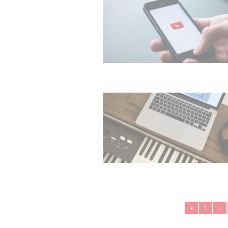
«
1
..