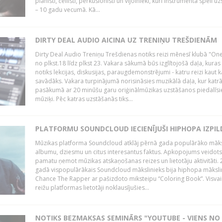
pianisti, čellisti, perkusionisti un vijolnieki, kuri instrumenta spēli u
– 10 gadu vecumā. Kā...
DIRTY DEAL AUDIO AICINA UZ TRENIŅU TREŠDIENĀM
Dirty Deal Audio Treniņu Trešdienas notiks reizi mēnesī klubā "O
no plkst.18 līdz plkst 23. Vakara sākumā būs izglītojošā daļa, kuras
notiks lekcijas, diskusijas, paraugdemonstrējumi - katru reizi kaut k
savādāks. Vakara turpinājumā norisināsies muzikālā daļa, kur katr
pasākumā ar 20 minūšu garu oriģinālmūzikas uzstāšanos piedalīsi
mūziķi. Pēc katras uzstāšanās tiks...
PLATFORMU SOUNDCLOUD IECIENĪJUŠI HIPHOPA IZPILD
Mūzikas platforma Soundcloud atklāj pērnā gada populārāko māks
albumu, dziesmu un citus interesantus faktus. Apkopojums veidots
pamatu ņemot mūzikas atskaņošanas reizes un lietotāju aktivitāti. 
gadā vispopulārākais Soundcloud mākslinieks bija hiphopa māksli
Chance The Rapper ar pašizdoto miksteipu “Coloring Book”. Visvai
reižu platformas lietotāji noklausījušies...
NOTIKS BEZMAKSAS SEMINĀRS "YOUTUBE - VIENS NO