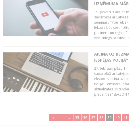
UZŅĒMUMA MĀRK
19. janvārī "Latvijas 
sadarbībā ar Latvijas
semināru "YouTube -
lektors būs sertific
partneris un reģionā
viņš sniegs praktisku
AICINA UZ BEZM
IESPĒJAS POLIJĀ"
27. februārī plkst. 14:
sadarbībā ar Latvijas
eksports aicina uz b
Polijā".Semināra laik
aktualitātes un tende
piedalīties "SEAZON M
«
1
..
35
36
37
38
39
40
41