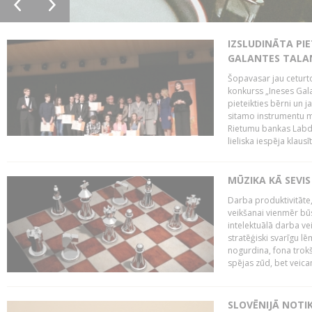
IZSLUDINĀTA PIE
GALANTES TALA
Šopavasar jau ceturto
konkurss „Ineses Galan
pieteikties bērni un ja
sitamo instrumentu mā
Rietumu bankas Labda
lieliska iespēja klausīt
MŪZIKA KĀ SEVIS
Darba produktivitāte
veikšanai vienmēr būs
intelektuālā darba ve
stratēģiski svarīgu 
nogurdina, fona trok
spējas zūd, bet veic
SLOVĒNIJĀ NOTI