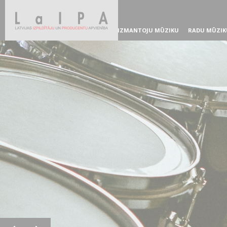
IZMANTOJU MŪZIKU
RADU MŪZIK