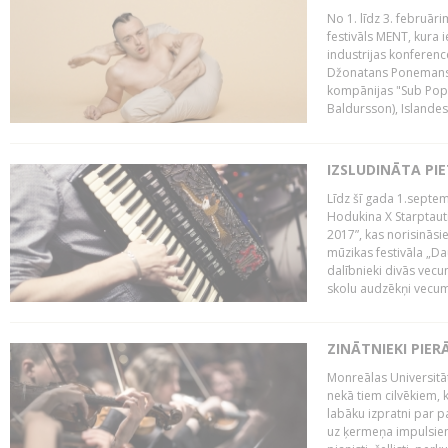
No 1. līdz 3. februār
festivāls MENT, kura i
industrijas konferenc
Džonatans Ponemans (
kompānijas "Sub Pop 
Baldursson), Islandes
IZSLUDINĀTA PI
Līdz šī gada 1.septem
Hodukina X Starptaut
2017”, kas norisināsi
mūzikas festivāla „Da
dalībnieki divās vecum
skolu audzēkņi vecumā
ZINĀTNIEKI PIER
Monreālas Universitāt
nekā tiem cilvēkiem, k
labāku izpratni par p
uz ķermeņa impulsiem.