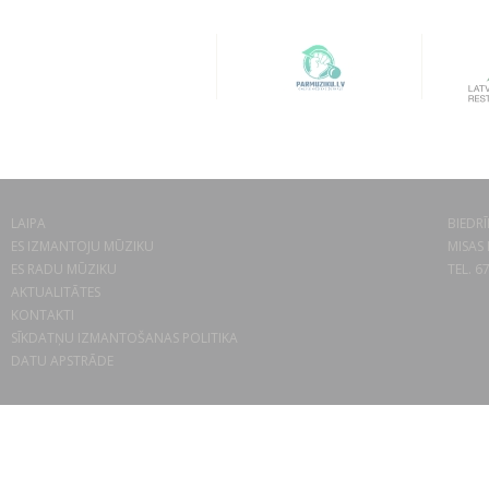
LAIPA
BIEDRĪ
ES IZMANTOJU MŪZIKU
MISAS 
ES RADU MŪZIKU
TEL. 6
AKTUALITĀTES
KONTAKTI
SĪKDATŅU IZMANTOŠANAS POLITIKA
DATU APSTRĀDE