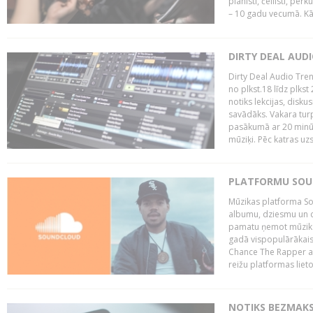
pianisti, čellisti, per
– 10 gadu vecumā. Kā.
DIRTY DEAL AUD
Dirty Deal Audio Tre
no plkst.18 līdz plkst
notiks lekcijas, disku
savādāks. Vakara turp
pasākumā ar 20 minūš
mūziķi. Pēc katras uzs
PLATFORMU SOUND
Mūzikas platforma So
albumu, dziesmu un c
pamatu ņemot mūzikas 
gadā vispopulārākais
Chance The Rapper ar
reižu platformas lietot
NOTIKS BEZMAKS