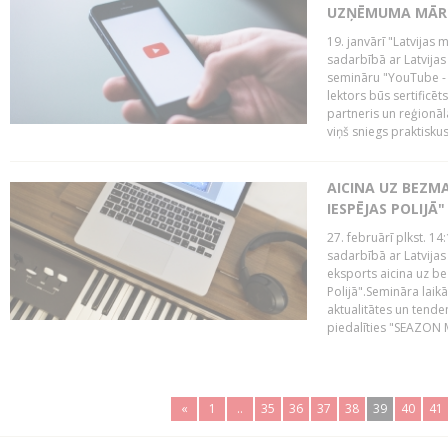
UZŅĒMUMA MĀRK
19. janvārī "Latvijas 
sadarbībā ar Latvijas
semināru "YouTube -
lektors būs sertific
partneris un reģionā
viņš sniegs praktisku
AICINA UZ BEZM
IESPĒJAS POLIJĀ"
27. februārī plkst. 14:
sadarbībā ar Latvijas
eksports aicina uz b
Polijā".Semināra laik
aktualitātes un tende
piedalīties "SEAZON M
«
1
..
35
36
37
38
39
40
41