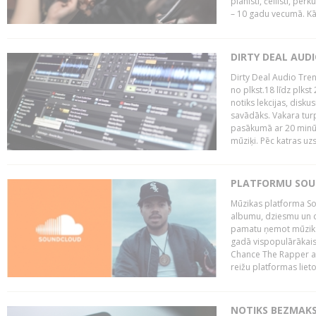
pianisti, čellisti, per
– 10 gadu vecumā. Kā.
DIRTY DEAL AUD
Dirty Deal Audio Tre
no plkst.18 līdz plkst
notiks lekcijas, disku
savādāks. Vakara turp
pasākumā ar 20 minūš
mūziķi. Pēc katras uzs
PLATFORMU SOUND
Mūzikas platforma So
albumu, dziesmu un c
pamatu ņemot mūzikas 
gadā vispopulārākais
Chance The Rapper ar
reižu platformas lietot
NOTIKS BEZMAKS