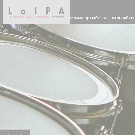
IZMANTOJU MŪZIKU
RADU MŪZIK