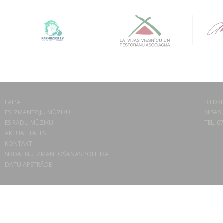
LAIPA
BIEDRĪ
ES IZMANTOJU MŪZIKU
MISAS 
ES RADU MŪZIKU
TEL. 6
AKTUALITĀTES
KONTAKTI
SĪKDATŅU IZMANTOŠANAS POLITIKA
DATU APSTRĀDE