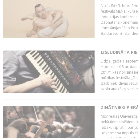
No 1. līdz 3. februār
festivāls MENT, kura i
industrijas konferenc
Džonatans Ponemans (
kompānijas "Sub Pop 
Baldursson), Islandes
IZSLUDINĀTA PI
Līdz šī gada 1.septem
Hodukina X Starptaut
2017”, kas norisināsi
mūzikas festivāla „Da
dalībnieki divās vecum
skolu audzēkņi vecumā
ZINĀTNIEKI PIER
Monreālas Universitāt
nekā tiem cilvēkiem, k
labāku izpratni par p
uz ķermeņa impulsiem.