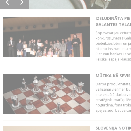
IZSLUDINĀTA PIE
GALANTES TALA
Šopavasar jau ceturto
konkurss „Ineses Galan
pieteikties bērni un ja
sitamo instrumentu mā
Rietumu bankas Labda
lieliska iespēja klausīt
MŪZIKA KĀ SEVIS
Darba produktivitāte
veikšanai vienmēr būs
intelektuālā darba ve
stratēģiski svarīgu 
nogurdina, fona trok
spējas zūd, bet veic
SLOVĒNIJĀ NOTI