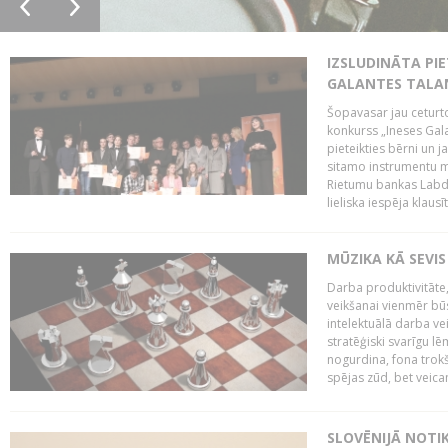
IZSLUDINĀTA PIE
GALANTES TALA
Šopavasar jau ceturto
konkurss „Ineses Galan
pieteikties bērni un ja
sitamo instrumentu mā
Rietumu bankas Labda
lieliska iespēja klausīt
MŪZIKA KĀ SEVIS
Darba produktivitāte
veikšanai vienmēr būs
intelektuālā darba ve
stratēģiski svarīgu 
nogurdina, fona trok
spējas zūd, bet veic
SLOVĒNIJĀ NOTI