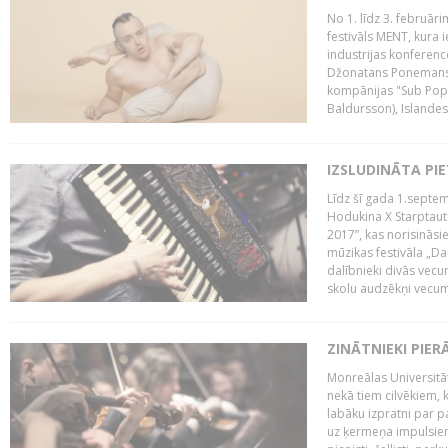
No 1. līdz 3. februār
festivāls MENT, kura i
industrijas konferenc
Džonatans Ponemans (
kompānijas "Sub Pop 
Baldursson), Islandes
IZSLUDINĀTA PI
Līdz šī gada 1.septem
Hodukina X Starptaut
2017”, kas norisināsi
mūzikas festivāla „Da
dalībnieki divās vecum
skolu audzēkņi vecumā
ZINĀTNIEKI PIER
Monreālas Universitāt
nekā tiem cilvēkiem, k
labāku izpratni par p
uz ķermeņa impulsiem.