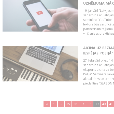
UZŅĒMUMA MĀRK
19. janvārī "Latvijas 
sadarbībā ar Latvijas
semināru "YouTube -
lektors būs sertific
partneris un reģionā
viņš sniegs praktisku
AICINA UZ BEZM
IESPĒJAS POLIJĀ"
27. februārī plkst. 14:
sadarbībā ar Latvijas
eksports aicina uz b
Polijā".Semināra laik
aktualitātes un tende
piedalīties "SEAZON M
«
1
..
35
36
37
38
39
40
41