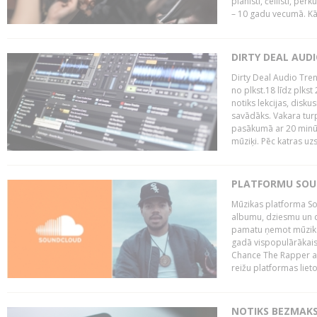
pianisti, čellisti, per
– 10 gadu vecumā. Kā.
DIRTY DEAL AUD
Dirty Deal Audio Tre
no plkst.18 līdz plkst
notiks lekcijas, disku
savādāks. Vakara turp
pasākumā ar 20 minūš
mūziķi. Pēc katras uzs
PLATFORMU SOUND
Mūzikas platforma So
albumu, dziesmu un c
pamatu ņemot mūzikas 
gadā vispopulārākais
Chance The Rapper ar
reižu platformas lietot
NOTIKS BEZMAKS