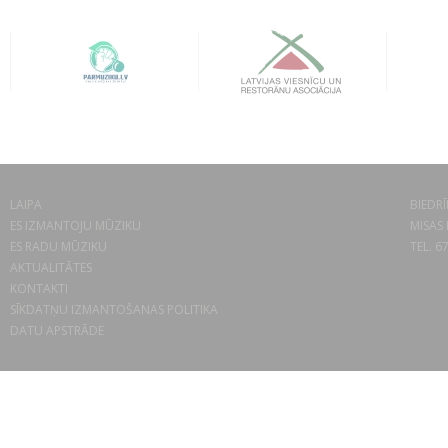
LAIPA
BIEDRĪ
ES IZMANTOJU MŪZIKU
MISAS 
ES RADU MŪZIKU
TEL. 6
AKTUALITĀTES
KONTAKTI
SĪKDATŅU IZMANTOŠANAS POLITIKA
DATU APSTRĀDE