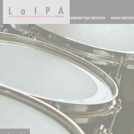
IZMANTOJU MŪZIKU
RADU MŪZIK