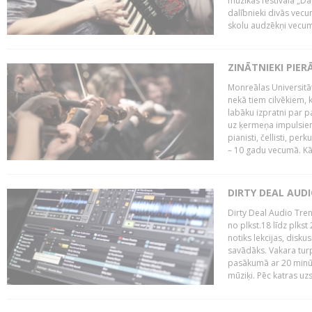
mūzikas festivāla „Da
dalībnieki divās vecum
skolu audzēkņi vecumā
ZINĀTNIEKI PIER
Monreālas Universitāt
nekā tiem cilvēkiem, k
labāku izpratni par p
uz ķermeņa impulsiem.
pianisti, čellisti, per
– 10 gadu vecumā. Kā.
DIRTY DEAL AUD
Dirty Deal Audio Tre
no plkst.18 līdz plkst
notiks lekcijas, disku
savādāks. Vakara turp
pasākumā ar 20 minūš
mūziķi. Pēc katras uzs