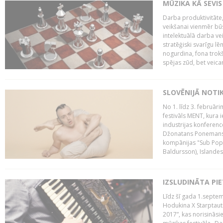
MŪZIKA KĀ SEVIS
Darba produktivitāte
veikšanai vienmēr būs
intelektuālā darba ve
stratēģiski svarīgu 
nogurdina, fona trok
spējas zūd, bet veic
SLOVĒNIJĀ NOTI
No 1. līdz 3. februār
festivāls MENT, kura i
industrijas konferenc
Džonatans Ponemans (
kompānijas "Sub Pop 
Baldursson), Islandes
IZSLUDINĀTA PI
Līdz šī gada 1.septem
Hodukina X Starptaut
2017”, kas norisināsi