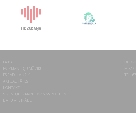
LAIPA
BIEDRĪ
ES IZMANTOJU MŪZIKU
MISAS 
ES RADU MŪZIKU
TEL. 6
AKTUALITĀTES
KONTAKTI
SĪKDATŅU IZMANTOŠANAS POLITIKA
DATU APSTRĀDE