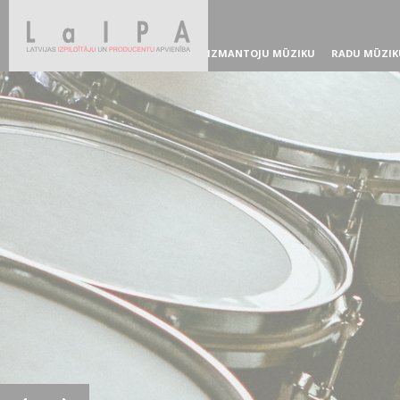
IZMANTOJU MŪZIKU
RADU MŪZIK