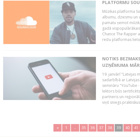
PLATFORMU SOUND
Mūzikas platforma So
albumu, dziesmu un c
pamatu ņemot mūzikas 
gadā vispopulārākais
Chance The Rapper ar
reižu platformas lietot
NOTIKS BEZMAKS
UZŅĒMUMA MĀRK
19. janvārī "Latvijas 
sadarbībā ar Latvijas
semināru "YouTube -
lektors būs sertific
partneris un reģionā
viņš sniegs praktisku
«
1
..
35
36
37
38
39
40
41