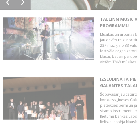
TALLINN MUSIC 
PROGRAMMU
Mūzikas un urbānās ku
jau devīto reizi norisi
237 mūziķi no 33 val
festivāla organizator
klāstu, bet arī parūp
vietām.TMW mūzikas 
IZSLUDINĀTA PIE
GALANTES TALA
Šopavasar jau ceturto
konkurss „Ineses Galan
pieteikties bērni un ja
sitamo instrumentu mā
Rietumu bankas Labda
lieliska iespēja klausīt