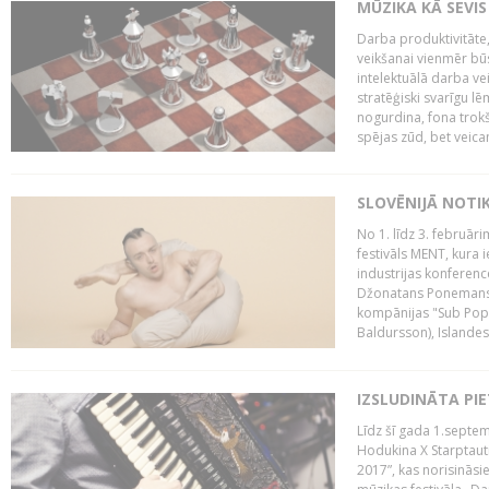
MŪZIKA KĀ SEVIS
Darba produktivitāte
veikšanai vienmēr būs
intelektuālā darba ve
stratēģiski svarīgu 
nogurdina, fona trok
spējas zūd, bet veic
SLOVĒNIJĀ NOTI
No 1. līdz 3. februār
festivāls MENT, kura i
industrijas konferenc
Džonatans Ponemans (
kompānijas "Sub Pop 
Baldursson), Islandes
IZSLUDINĀTA PI
Līdz šī gada 1.septem
Hodukina X Starptaut
2017”, kas norisināsi