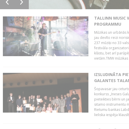
TALLINN MUSIC 
PROGRAMMU
Mūzikas un urbānās ku
jau devīto reizi norisi
237 mūziķi no 33 val
festivāla organizator
klāstu, bet arī parūp
vietām.TMW mūzikas 
IZSLUDINĀTA PIE
GALANTES TALA
Šopavasar jau ceturto
konkurss „Ineses Galan
pieteikties bērni un ja
sitamo instrumentu mā
Rietumu bankas Labda
lieliska iespēja klausīt