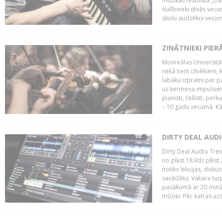
mūzikas festivāla „Da
dalībnieki divās vecum
skolu audzēkņi vecumā
ZINĀTNIEKI PIER
Monreālas Universitāt
nekā tiem cilvēkiem, k
labāku izpratni par p
uz ķermeņa impulsiem.
pianisti, čellisti, per
– 10 gadu vecumā. Kā.
DIRTY DEAL AUD
Dirty Deal Audio Tre
no plkst.18 līdz plkst
notiks lekcijas, disku
savādāks. Vakara turp
pasākumā ar 20 minūš
mūziķi. Pēc katras uzs