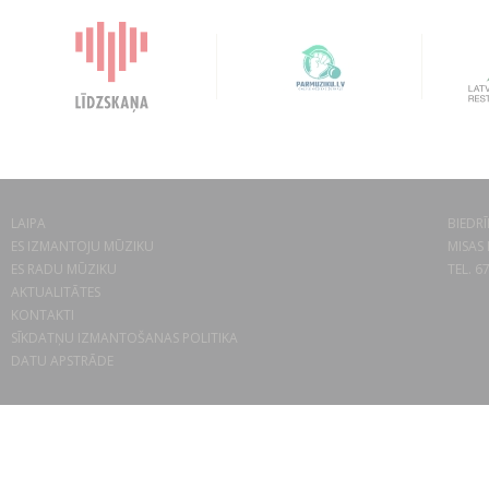
LAIPA
BIEDRĪ
ES IZMANTOJU MŪZIKU
MISAS 
ES RADU MŪZIKU
TEL. 6
AKTUALITĀTES
KONTAKTI
SĪKDATŅU IZMANTOŠANAS POLITIKA
DATU APSTRĀDE