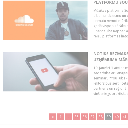
PLATFORMU SOUND
Mūzikas platforma So
albumu, dziesmu un c
pamatu ņemot mūzikas 
gadā vispopulārākais
Chance The Rapper ar
reižu platformas lietot
NOTIKS BEZMAKS
UZŅĒMUMA MĀRK
19. janvārī "Latvijas 
sadarbībā ar Latvijas
semināru "YouTube -
lektors būs sertific
partneris un reģionā
viņš sniegs praktisku
«
1
..
35
36
37
38
39
40
41