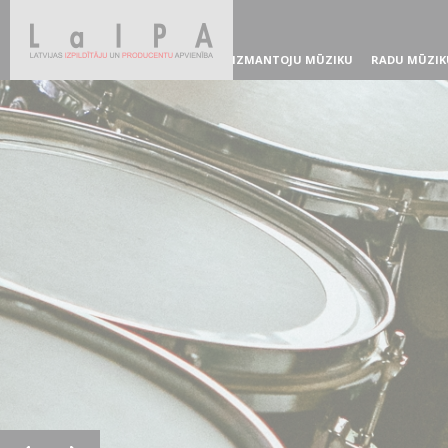
IZMANTOJU MŪZIKU
RADU MŪZIK