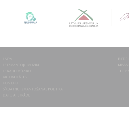
LAIPA
BIEDRĪ
ES IZMANTOJU MŪZIKU
MISAS 
ES RADU MŪZIKU
TEL. 6
AKTUALITĀTES
KONTAKTI
SĪKDATŅU IZMANTOŠANAS POLITIKA
DATU APSTRĀDE