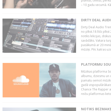
pianisti, čellisti, per
– 10 gadu vecumā. Kā.
DIRTY DEAL AUD
Dirty Deal Audio Tre
no plkst.18 līdz plkst
notiks lekcijas, disku
savādāks. Vakara turp
pasākumā ar 20 minūš
mūziķi. Pēc katras uzs
PLATFORMU SOUND
Mūzikas platforma So
albumu, dziesmu un c
pamatu ņemot mūzikas 
gadā vispopulārākais
Chance The Rapper ar
reižu platformas lietot
NOTIKS BEZMAKS