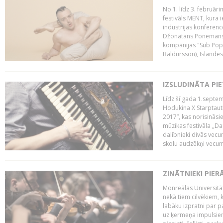
No 1. līdz 3. februār
festivāls MENT, kura i
industrijas konferenc
Džonatans Ponemans (
kompānijas "Sub Pop 
Baldursson), Islandes
IZSLUDINĀTA PI
Līdz šī gada 1.septem
Hodukina X Starptaut
2017”, kas norisināsi
mūzikas festivāla „Da
dalībnieki divās vecum
skolu audzēkņi vecumā
ZINĀTNIEKI PIER
Monreālas Universitāt
nekā tiem cilvēkiem, k
labāku izpratni par p
uz ķermeņa impulsiem.