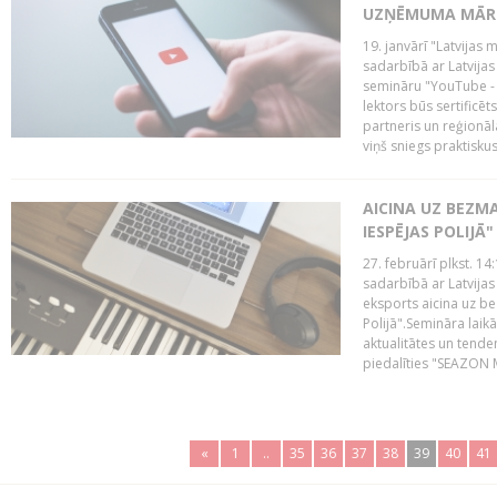
UZŅĒMUMA MĀRK
19. janvārī "Latvijas 
sadarbībā ar Latvijas
semināru "YouTube -
lektors būs sertific
partneris un reģionā
viņš sniegs praktisku
AICINA UZ BEZM
IESPĒJAS POLIJĀ"
27. februārī plkst. 14:
sadarbībā ar Latvijas
eksports aicina uz b
Polijā".Semināra laik
aktualitātes un tende
piedalīties "SEAZON M
«
1
..
35
36
37
38
39
40
41