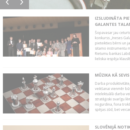
IZSLUDINĀTA PIE
GALANTES TALA
Šopavasar jau ceturto
konkurss „Ineses Galan
pieteikties bērni un ja
sitamo instrumentu mā
Rietumu bankas Labda
lieliska iespēja klausīt
MŪZIKA KĀ SEVIS
Darba produktivitāte
veikšanai vienmēr būs
intelektuālā darba ve
stratēģiski svarīgu 
nogurdina, fona trok
spējas zūd, bet veic
SLOVĒNIJĀ NOTI