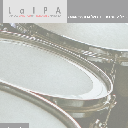
IZMANTOJU MŪZIKU
RADU MŪZIK