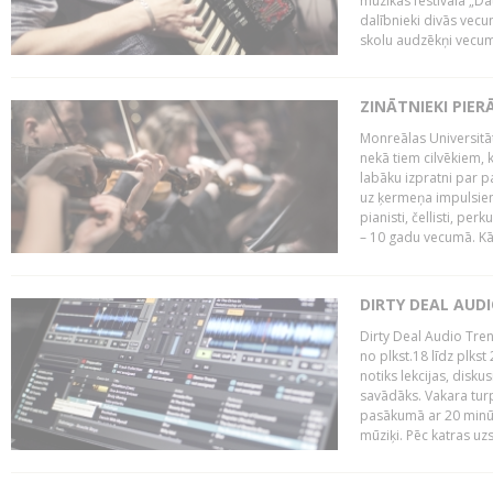
mūzikas festivāla „Da
dalībnieki divās vecum
skolu audzēkņi vecumā
ZINĀTNIEKI PIER
Monreālas Universitāt
nekā tiem cilvēkiem, k
labāku izpratni par p
uz ķermeņa impulsiem.
pianisti, čellisti, per
– 10 gadu vecumā. Kā.
DIRTY DEAL AUD
Dirty Deal Audio Tre
no plkst.18 līdz plkst
notiks lekcijas, disku
savādāks. Vakara turp
pasākumā ar 20 minūš
mūziķi. Pēc katras uzs