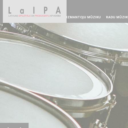
IZMANTOJU MŪZIKU
RADU MŪZIK