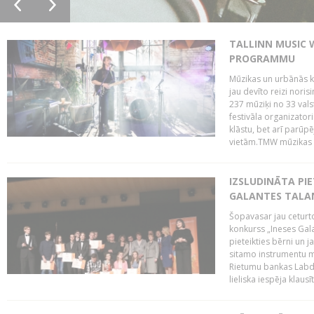
TALLINN MUSIC 
PROGRAMMU
Mūzikas un urbānās ku
jau devīto reizi norisi
237 mūziķi no 33 val
festivāla organizator
klāstu, bet arī parūp
vietām.TMW mūzikas 
IZSLUDINĀTA PIE
GALANTES TALA
Šopavasar jau ceturto
konkurss „Ineses Galan
pieteikties bērni un ja
sitamo instrumentu mā
Rietumu bankas Labda
lieliska iespēja klausīt