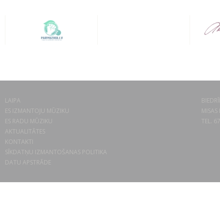
LAIPA
BIEDRĪ
ES IZMANTOJU MŪZIKU
MISAS 
ES RADU MŪZIKU
TEL. 6
AKTUALITĀTES
KONTAKTI
SĪKDATŅU IZMANTOŠANAS POLITIKA
DATU APSTRĀDE