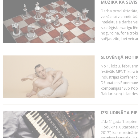
MŪZIKA KĀ SEVIS
Darba produktivitāte
veikšanai vienmēr būs
intelektuālā darba ve
stratēģiski svarīgu 
nogurdina, fona trok
spējas zūd, bet veic
SLOVĒNIJĀ NOTI
No 1. līdz 3. februār
festivāls MENT, kura i
industrijas konferenc
Džonatans Ponemans (
kompānijas "Sub Pop 
Baldursson), Islandes
IZSLUDINĀTA PI
Līdz šī gada 1.septem
Hodukina X Starptaut
2017”, kas norisināsi