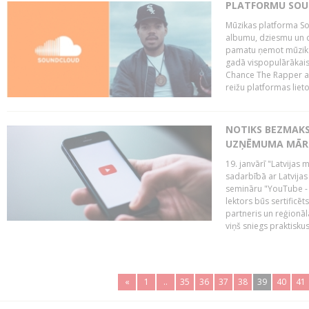
PLATFORMU SOUND
Mūzikas platforma So
albumu, dziesmu un c
pamatu ņemot mūzikas 
gadā vispopulārākais
Chance The Rapper ar
reižu platformas lietot
NOTIKS BEZMAKS
UZŅĒMUMA MĀRK
19. janvārī "Latvijas 
sadarbībā ar Latvijas
semināru "YouTube -
lektors būs sertific
partneris un reģionā
viņš sniegs praktisku
«
1
..
35
36
37
38
39
40
41