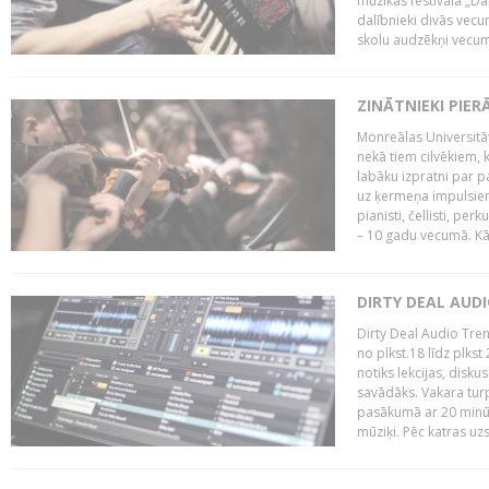
mūzikas festivāla „Da
dalībnieki divās vecum
skolu audzēkņi vecumā
ZINĀTNIEKI PIER
Monreālas Universitāt
nekā tiem cilvēkiem, k
labāku izpratni par p
uz ķermeņa impulsiem.
pianisti, čellisti, per
– 10 gadu vecumā. Kā.
DIRTY DEAL AUD
Dirty Deal Audio Tre
no plkst.18 līdz plkst
notiks lekcijas, disku
savādāks. Vakara turp
pasākumā ar 20 minūš
mūziķi. Pēc katras uzs