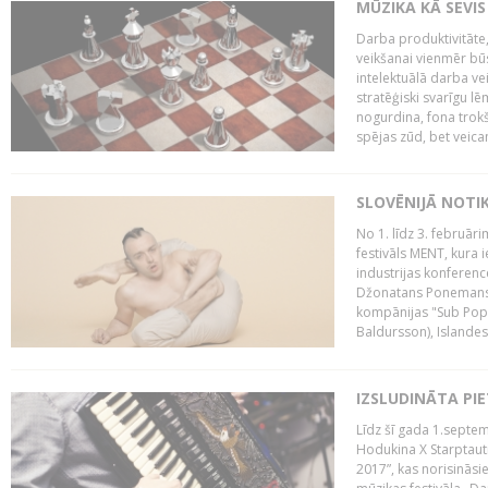
MŪZIKA KĀ SEVIS
Darba produktivitāte
veikšanai vienmēr būs
intelektuālā darba ve
stratēģiski svarīgu 
nogurdina, fona trok
spējas zūd, bet veic
SLOVĒNIJĀ NOTI
No 1. līdz 3. februār
festivāls MENT, kura i
industrijas konferenc
Džonatans Ponemans (
kompānijas "Sub Pop 
Baldursson), Islandes
IZSLUDINĀTA PI
Līdz šī gada 1.septem
Hodukina X Starptaut
2017”, kas norisināsi