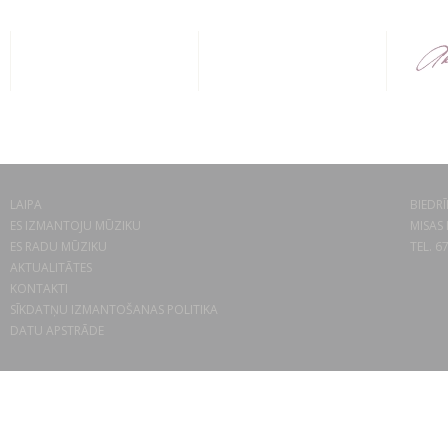
LAIPA
BIEDRĪ
ES IZMANTOJU MŪZIKU
MISAS 
ES RADU MŪZIKU
TEL. 6
AKTUALITĀTES
KONTAKTI
SĪKDATŅU IZMANTOŠANAS POLITIKA
DATU APSTRĀDE