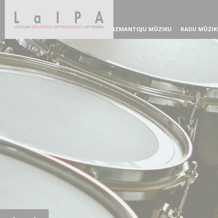
IZMANTOJU MŪZIKU
RADU MŪZIK