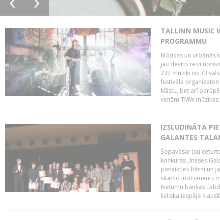
TALLINN MUSIC 
PROGRAMMU
Mūzikas un urbānās ku
jau devīto reizi norisi
237 mūziķi no 33 val
festivāla organizator
klāstu, bet arī parūp
vietām.TMW mūzikas 
IZSLUDINĀTA PIE
GALANTES TALA
Šopavasar jau ceturto
konkurss „Ineses Galan
pieteikties bērni un ja
sitamo instrumentu mā
Rietumu bankas Labda
lieliska iespēja klausīt