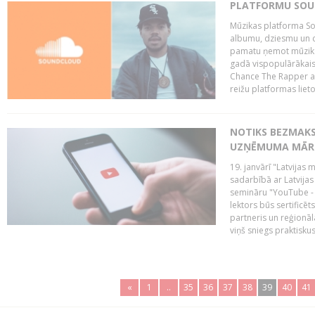
PLATFORMU SOUND
Mūzikas platforma So
albumu, dziesmu un c
pamatu ņemot mūzikas 
gadā vispopulārākais
Chance The Rapper ar
reižu platformas lietot
NOTIKS BEZMAKS
UZŅĒMUMA MĀRK
19. janvārī "Latvijas 
sadarbībā ar Latvijas
semināru "YouTube -
lektors būs sertific
partneris un reģionā
viņš sniegs praktisku
«
1
..
35
36
37
38
39
40
41