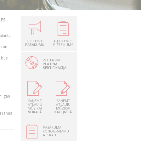
SES
alantu
i
PIETEIKT
DJ LICENCE
PASĀKUMU
PIETEIKUMS
mo un
r
s būs
ZELTA UN
PLATĪNA
SERTIFIKĀCIJA
u
m, gan
SAŅEMT
SAŅEMT
ATĻAUJU
ATĻAUJU
MŪZIKAI
MŪZIKAI
VEIKALĀ
KAFEJNĪCĀ
rēšanas
PASĀKUMA
FONOGRAMMU
ATSKAITE