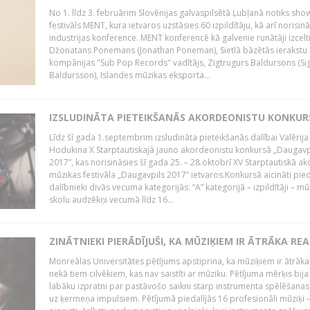
No 1. līdz 3. februārim Slovēnijas galvaspilsētā Ļubļanā notiks sh
festivāls MENT, kura ietvaros uzstāsies 60 izpildītāju, kā arī norisin
industrijas konference. MENT konferencē kā galvenie runātāji izcelt
Džonatans Ponemans (Jonathan Poneman), Sietlā bāzētās ierakstu
kompānijas "Sub Pop Records" vadītājs, Zigtrugurs Baldursons (Si
Baldursson), Islandes mūzikas eksporta...
IZSLUDINĀTA PIETEIKŠANĀS AKORDEONISTU KONKU
Līdz šī gada 1.septembrim izsludināta pieteikšanās dalībai Valērija
Hodukina X Starptautiskajā jauno akordeonistu konkursā „Daugavp
2017”, kas norisināsies šī gada 25. – 28.oktobrī XV Starptautiskā 
mūzikas festivāla „Daugavpils 2017” ietvaros.Konkursā aicināti pied
dalībnieki divās vecuma kategorijās: “A” kategorijā – izpildītāji – mū
skolu audzēkņi vecumā līdz 16...
ZINĀTNIEKI PIERĀDĪJUŠI, KA MŪZIĶIEM IR ĀTRĀKA REA
Monreālas Universitātes pētījums apstiprina, ka mūziķiem ir ātrāka
nekā tiem cilvēkiem, kas nav saistīti ar mūziku. Pētījuma mērķis bija
labāku izpratni par pastāvošo saikni starp instrumenta spēlēšanas
uz ķermeņa impulsiem. Pētījumā piedalījās 16 profesionāli mūziķi 