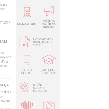
owcase
āsies
i
MŪZIKAS
gtryggur
KALKULATORS
PATĒRIŅA
INDEKSS
FONOGRAMMU
RSAM
REĢISTRĀCIJAS
ANKETA
ils
akordeona
alīties
zikas
SATURA
JAUTĀJUMS
ATSKAITE
JURISTAM
KCIJA
BIEŽĀK
UZDOTIE
JAUTĀJUMI
 reakcija
 gūt
 ietekmi
–