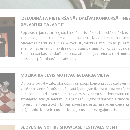
IZSLUDINĀTA PIETEIKŠANĀS DALĪBAI KONKURSĀ "INE
GALANTES TALANTI"
Šopavasar jau ceturto gadu Latvijā norisināsies klasiskās mūzikas t
konkurss „Ineses Galantes talanti”, kuram līdz 27. februārim aicināt
pieteikties bērni un jaunieši – vokālisti, taustiņu, stīgu, kā arī pūša
sitamo instrumentu mākslinieki no visas Latvijas. Konkurss notiek a
Rietumu bankas Labdarības fonda atbalstu.“Jau ceturto reizi mum
lieliska iespēja klausīties Latvijas...
MŪZIKA KĀ SEVIS MOTIVĀCIJA DARBA VIETĀ
Darba produktivitāte, plānošana un spēja koncentrēties uzdevum
veikšanai vienmēr būs aktuāls jautājums gan fiziska darba veicējie
intelektuālā darba veicējiem, kas vērsts uz analītisku domāšanu un
stratēģiski svarīgu lēmumu pieņemšanu. Ilgstošs darbs pie datora
nogurdina, fona trokšņi birojā novērš mūsu uzmanību un koncent
spējas zūd, bet veicamo darbu apjoms un noslogojums tikai...
SLOVĒNIJĀ NOTIKS SHOWCASE FESTIVĀLS MENT