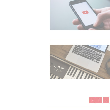
«
1
..