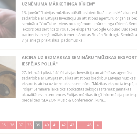
UZŅĒMUMA MĀRKETINGA RĪKIEM"
19. janvārī "Latvijas mūzikas attīstības biedrība/Latvijas Mūzikas e
sadarbībā ar Latvijas Investīciju un attīstības aģentūru organizē 
semināru "YouTube - viens no uzņēmuma mārketinga rīkiem". Sem
lektors būs sertificēts YouTube eksperts “Google Ground Budapes
partneris un reģionālais treneris András Bozán Bodrogi. Semināra 
viņš sniegs praktiskus padomus kā...
AICINA UZ BEZMAKSAS SEMINĀRU "MŪZIKAS EKSPOR
IESPĒJAS POLIJĀ"
27. februārī plkst. 14:10 Latvijas Investīciju un attīstības aģentūra
sadarbībā ar Latvijas mūzikas attīstības biedrību/ Latvijas Mūzikas
eksports aicina uz bezmaksas semināru "Mūzikas eksporta iespēja
Polijā".Semināra laikā tiks apskatītas sekojošas tēmas: Jaunākās
aktualitātes un tendences Polijas mūzikas tirgū Informācija par ies
piedalīties "SEAZON Music & Conference", kura...
35
36
37
38
39
40
41
42
43
..
48
»