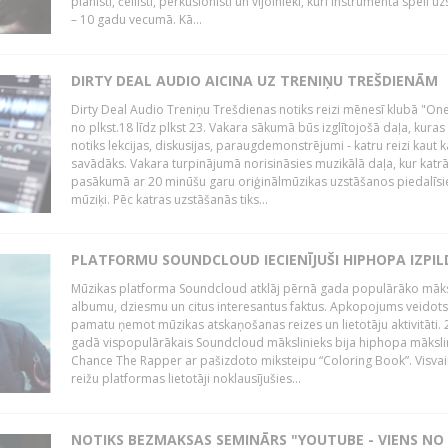
pianisti, čellisti, perkusionisti un vijolnieki, kuri instrumenta spēli u
– 10 gadu vecumā. Kā...
DIRTY DEAL AUDIO AICINA UZ TRENIŅU TREŠDIENĀM
Dirty Deal Audio Treniņu Trešdienas notiks reizi mēnesī klubā "O
no plkst.18 līdz plkst 23. Vakara sākumā būs izglītojošā daļa, kuras
notiks lekcijas, diskusijas, paraugdemonstrējumi - katru reizi kaut k
savādāks. Vakara turpinājumā norisināsies muzikālā daļa, kur katr
pasākumā ar 20 minūšu garu oriģinālmūzikas uzstāšanos piedalīsi
mūziķi. Pēc katras uzstāšanās tiks...
PLATFORMU SOUNDCLOUD IECIENĪJUŠI HIPHOPA IZPILD
Mūzikas platforma Soundcloud atklāj pērnā gada populārāko māks
albumu, dziesmu un citus interesantus faktus. Apkopojums veidots
pamatu ņemot mūzikas atskaņošanas reizes un lietotāju aktivitāti. 
gadā vispopulārākais Soundcloud mākslinieks bija hiphopa māksli
Chance The Rapper ar pašizdoto miksteipu “Coloring Book”. Visvai
reižu platformas lietotāji noklausījušies...
NOTIKS BEZMAKSAS SEMINĀRS "YOUTUBE - VIENS NO