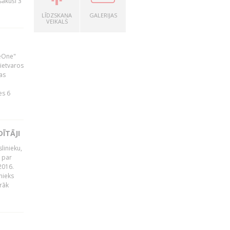
zsākuši 3
LĪDZSKAŅA
GALERIJAS
VEIKALS
neOne"
 ietvaros
as
ā
es 6
ĪTĀJI
linieku,
 par
2016.
nieks
rāk