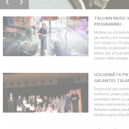
TALLINN MUSIC 
PROGRAMMU
Mūzikas un urbānās ku
jau devīto reizi norisi
237 mūziķi no 33 val
festivāla organizator
klāstu, bet arī parūp
vietām.TMW mūzikas 
IZSLUDINĀTA PIE
GALANTES TALA
Šopavasar jau ceturto
konkurss „Ineses Galan
pieteikties bērni un ja
sitamo instrumentu mā
Rietumu bankas Labda
lieliska iespēja klausīt