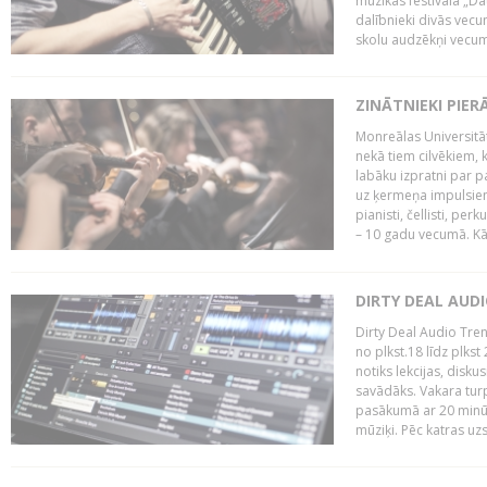
mūzikas festivāla „Da
dalībnieki divās vecum
skolu audzēkņi vecumā
ZINĀTNIEKI PIER
Monreālas Universitāt
nekā tiem cilvēkiem, k
labāku izpratni par p
uz ķermeņa impulsiem.
pianisti, čellisti, per
– 10 gadu vecumā. Kā.
DIRTY DEAL AUD
Dirty Deal Audio Tre
no plkst.18 līdz plkst
notiks lekcijas, disku
savādāks. Vakara turp
pasākumā ar 20 minūš
mūziķi. Pēc katras uzs