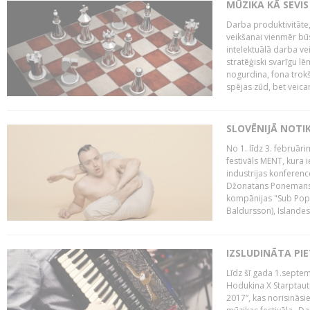
MŪZIKA KĀ SEVIS
Darba produktivitāte
veikšanai vienmēr būs
intelektuālā darba ve
stratēģiski svarīgu 
nogurdina, fona trok
spējas zūd, bet veic
SLOVĒNIJĀ NOTI
No 1. līdz 3. februār
festivāls MENT, kura i
industrijas konferenc
Džonatans Ponemans (
kompānijas "Sub Pop 
Baldursson), Islandes
IZSLUDINĀTA PI
Līdz šī gada 1.septem
Hodukina X Starptaut
2017”, kas norisināsi