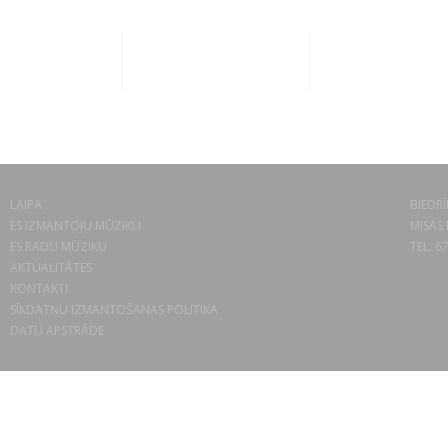
LAIPA
BIEDRĪ
ES IZMANTOJU MŪZIKU
MISAS 
ES RADU MŪZIKU
TEL. 6
AKTUALITĀTES
KONTAKTI
SĪKDATŅU IZMANTOŠANAS POLITIKA
DATU APSTRĀDE