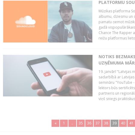
PLATFORMU SOUND
Mūzikas platforma So
albumu, dziesmu un c
pamatu ņemot mūzikas 
gadā vispopulārākais
Chance The Rapper ar
reižu platformas lietot
NOTIKS BEZMAKS
UZŅĒMUMA MĀRK
19. janvārī "Latvijas 
sadarbībā ar Latvijas
semināru "YouTube -
lektors būs sertific
partneris un reģionā
viņš sniegs praktisku
«
1
..
35
36
37
38
39
40
41