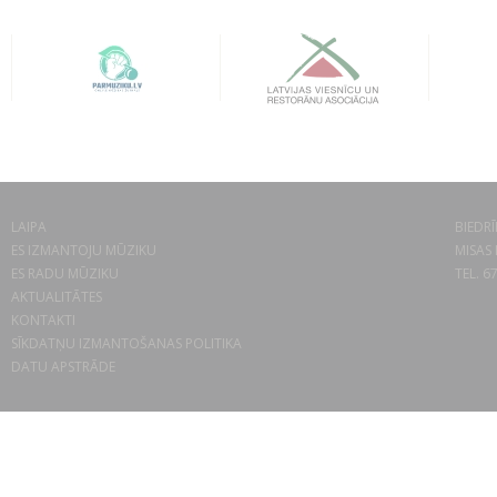
LAIPA
BIEDRĪ
ES IZMANTOJU MŪZIKU
MISAS 
ES RADU MŪZIKU
TEL. 6
AKTUALITĀTES
KONTAKTI
SĪKDATŅU IZMANTOŠANAS POLITIKA
DATU APSTRĀDE