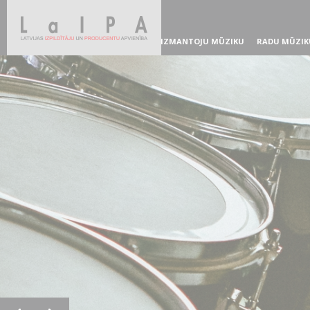
IZMANTOJU MŪZIKU
RADU MŪZIK