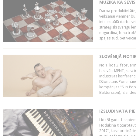
MŪZIKA KĀ SEVIS
Darba produktivitāte
veikšanai vienmēr būs
intelektuālā darba ve
stratēģiski svarīgu 
nogurdina, fona trok
spējas zūd, bet veic
SLOVĒNIJĀ NOTI
No 1. līdz 3. februār
festivāls MENT, kura i
industrijas konferenc
Džonatans Ponemans (
kompānijas "Sub Pop 
Baldursson), Islandes
IZSLUDINĀTA PI
Līdz šī gada 1.septem
Hodukina X Starptaut
2017”, kas norisināsi