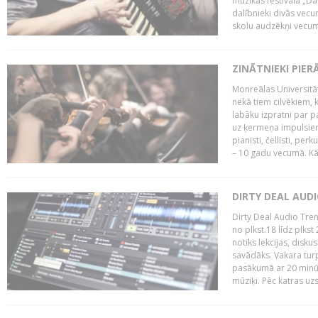
mūzikas festivāla „Da
dalībnieki divās vecum
skolu audzēkņi vecumā
ZINĀTNIEKI PIER
Monreālas Universitāt
nekā tiem cilvēkiem, k
labāku izpratni par p
uz ķermeņa impulsiem.
pianisti, čellisti, per
– 10 gadu vecumā. Kā.
DIRTY DEAL AUD
Dirty Deal Audio Tre
no plkst.18 līdz plkst
notiks lekcijas, disku
savādāks. Vakara turp
pasākumā ar 20 minūš
mūziķi. Pēc katras uzs