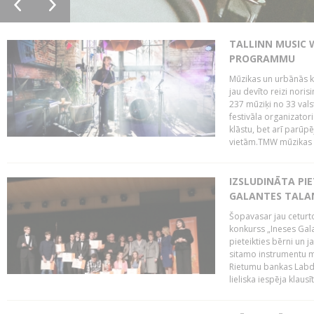
TALLINN MUSIC 
PROGRAMMU
Mūzikas un urbānās ku
jau devīto reizi norisi
237 mūziķi no 33 val
festivāla organizator
klāstu, bet arī parūp
vietām.TMW mūzikas 
IZSLUDINĀTA PIE
GALANTES TALA
Šopavasar jau ceturto
konkurss „Ineses Galan
pieteikties bērni un ja
sitamo instrumentu mā
Rietumu bankas Labda
lieliska iespēja klausīt