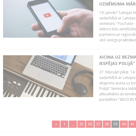
UZŅĒMUMA MĀRK
19. janvārī "Latvijas 
sadarbībā ar Latvijas
semināru "YouTube -
lektors būs sertific
partneris un reģionā
viņš sniegs praktisku
AICINA UZ BEZM
IESPĒJAS POLIJĀ"
27. februārī plkst. 14:
sadarbībā ar Latvijas
eksports aicina uz b
Polijā".Semināra laik
aktualitātes un tende
piedalīties "SEAZON M
«
1
..
35
36
37
38
39
40
41