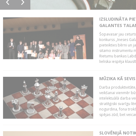
IZSLUDINĀTA PIE
GALANTES TALA
Šopavasar jau ceturto
konkurss „Ineses Galan
pieteikties bērni un ja
sitamo instrumentu mā
Rietumu bankas Labda
lieliska iespēja klausīt
MŪZIKA KĀ SEVIS
Darba produktivitāte
veikšanai vienmēr būs
intelektuālā darba ve
stratēģiski svarīgu 
nogurdina, fona trok
spējas zūd, bet veic
SLOVĒNIJĀ NOTI