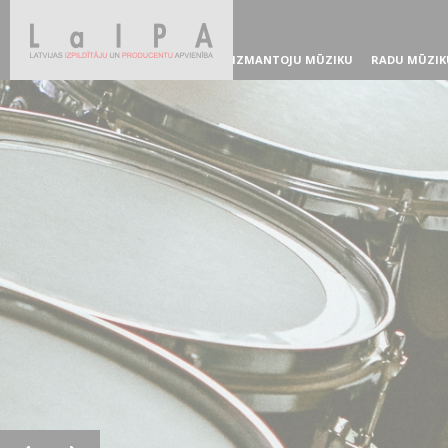
IZMANTOJU MŪZIKU
RADU MŪZIK