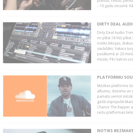
pianisti, čellisti, per
– 10 gadu vecumā. Kā.
DIRTY DEAL AUD
Dirty Deal Audio Tre
no plkst.18 līdz plkst
notiks lekcijas, disku
savādāks. Vakara turp
pasākumā ar 20 minūš
mūziķi. Pēc katras uzs
PLATFORMU SOUND
Mūzikas platforma So
albumu, dziesmu un c
pamatu ņemot mūzikas 
gadā vispopulārākais
Chance The Rapper ar
reižu platformas lietot
NOTIKS BEZMAKS