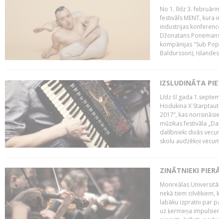
No 1. līdz 3. februār
festivāls MENT, kura i
industrijas konferenc
Džonatans Ponemans (
kompānijas "Sub Pop 
Baldursson), Islandes
IZSLUDINĀTA PI
Līdz šī gada 1.septem
Hodukina X Starptaut
2017”, kas norisināsi
mūzikas festivāla „Da
dalībnieki divās vecum
skolu audzēkņi vecumā
ZINĀTNIEKI PIER
Monreālas Universitāt
nekā tiem cilvēkiem, k
labāku izpratni par p
uz ķermeņa impulsiem.