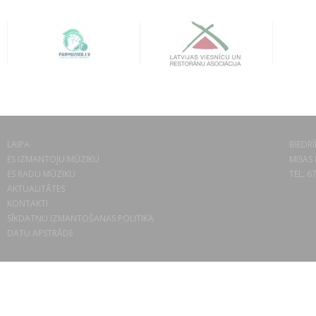
LAIPA
BIEDRĪ
ES IZMANTOJU MŪZIKU
MISAS 
ES RADU MŪZIKU
TEL. 6
AKTUALITĀTES
KONTAKTI
SĪKDATŅU IZMANTOŠANAS POLITIKA
DATU APSTRĀDE