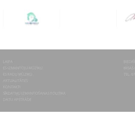
LAIPA
BIEDRĪ
ES IZMANTOJU MŪZIKU
MISAS 
ES RADU MŪZIKU
TEL. 6
AKTUALITĀTES
KONTAKTI
SĪKDATŅU IZMANTOŠANAS POLITIKA
DATU APSTRĀDE