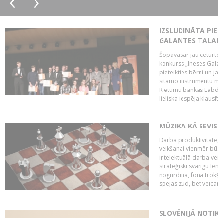
IZSLUDINĀTA PIE
GALANTES TALA
Šopavasar jau ceturto
konkurss „Ineses Galan
pieteikties bērni un ja
sitamo instrumentu mā
Rietumu bankas Labda
lieliska iespēja klausīt
MŪZIKA KĀ SEVIS
Darba produktivitāte
veikšanai vienmēr būs
intelektuālā darba ve
stratēģiski svarīgu 
nogurdina, fona trok
spējas zūd, bet veic
SLOVĒNIJĀ NOTI