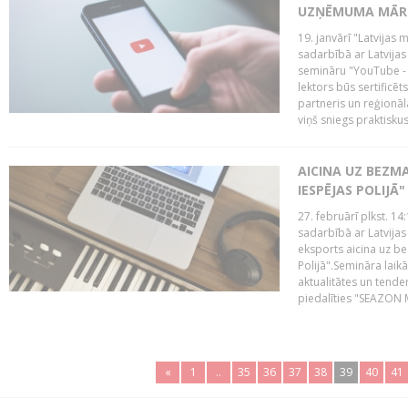
UZŅĒMUMA MĀRK
19. janvārī "Latvijas 
sadarbībā ar Latvijas
semināru "YouTube -
lektors būs sertific
partneris un reģionā
viņš sniegs praktisku
AICINA UZ BEZM
IESPĒJAS POLIJĀ"
27. februārī plkst. 14:
sadarbībā ar Latvijas
eksports aicina uz b
Polijā".Semināra laik
aktualitātes un tende
piedalīties "SEAZON M
«
1
..
35
36
37
38
39
40
41