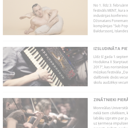
No 1. līdz 3. februār
festivāls MENT, kura i
industrijas konferenc
Džonatans Ponemans (
kompānijas "Sub Pop 
Baldursson), Islandes
IZSLUDINĀTA PI
Līdz šī gada 1.septem
Hodukina X Starptaut
2017”, kas norisināsi
mūzikas festivāla „Da
dalībnieki divās vecum
skolu audzēkņi vecumā
ZINĀTNIEKI PIER
Monreālas Universitāt
nekā tiem cilvēkiem, k
labāku izpratni par p
uz ķermeņa impulsiem.