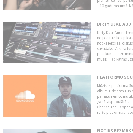
pianisti, čellisti, per
– 10 gadu vecumā. Kā.
DIRTY DEAL AUD
Dirty Deal Audio Tre
no plkst.18 līdz plkst
notiks lekcijas, disku
savādāks. Vakara turp
pasākumā ar 20 minūš
mūziķi. Pēc katras uzs
PLATFORMU SOUND
Mūzikas platforma So
albumu, dziesmu un c
pamatu ņemot mūzikas 
gadā vispopulārākais
Chance The Rapper ar
reižu platformas lietot
NOTIKS BEZMAKS