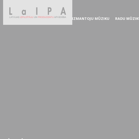
IZMANTOJU MŪZIKU
RADU MŪZIK