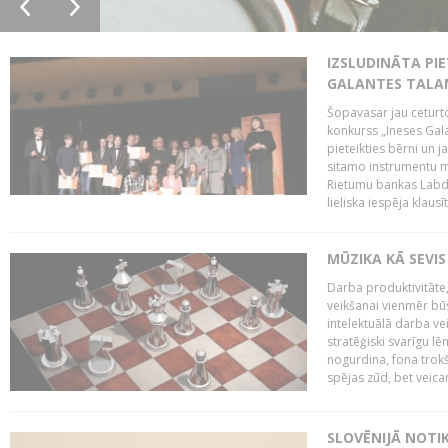
IZSLUDINĀTA PIE
GALANTES TALA
Šopavasar jau ceturto
konkurss „Ineses Galan
pieteikties bērni un ja
sitamo instrumentu mā
Rietumu bankas Labda
lieliska iespēja klausīt
MŪZIKA KĀ SEVIS
Darba produktivitāte
veikšanai vienmēr būs
intelektuālā darba ve
stratēģiski svarīgu 
nogurdina, fona trok
spējas zūd, bet veic
SLOVĒNIJĀ NOTI