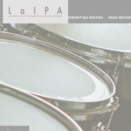
IZMANTOJU MŪZIKU
RADU MŪZIK