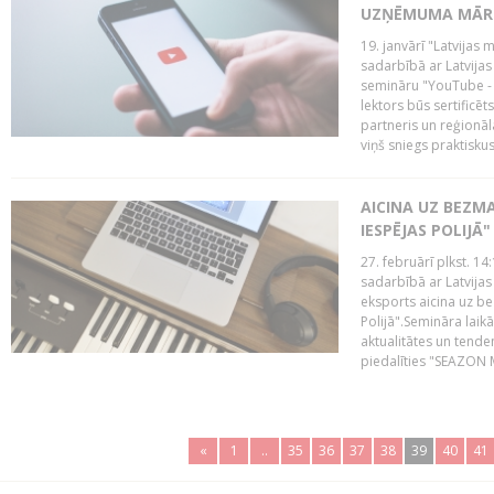
UZŅĒMUMA MĀRK
19. janvārī "Latvijas 
sadarbībā ar Latvijas
semināru "YouTube -
lektors būs sertific
partneris un reģionā
viņš sniegs praktisku
AICINA UZ BEZM
IESPĒJAS POLIJĀ"
27. februārī plkst. 14:
sadarbībā ar Latvijas
eksports aicina uz b
Polijā".Semināra laik
aktualitātes un tende
piedalīties "SEAZON M
«
1
..
35
36
37
38
39
40
41