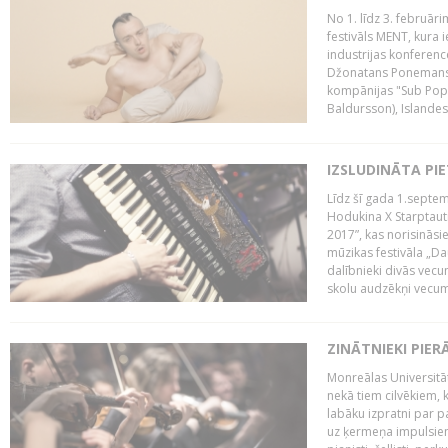
No 1. līdz 3. februār
festivāls MENT, kura i
industrijas konferenc
Džonatans Ponemans (
kompānijas "Sub Pop 
Baldursson), Islandes
IZSLUDINĀTA PI
Līdz šī gada 1.septem
Hodukina X Starptaut
2017”, kas norisināsi
mūzikas festivāla „Da
dalībnieki divās vecum
skolu audzēkņi vecumā
ZINĀTNIEKI PIER
Monreālas Universitāt
nekā tiem cilvēkiem, k
labāku izpratni par p
uz ķermeņa impulsiem.