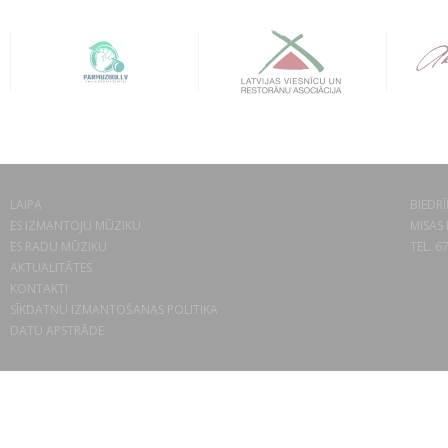
LAIPA
BIEDRĪ
ES IZMANTOJU MŪZIKU
MISAS 
ES RADU MŪZIKU
TEL. 6
AKTUALITĀTES
KONTAKTI
SĪKDATŅU IZMANTOŠANAS POLITIKA
DATU APSTRĀDE