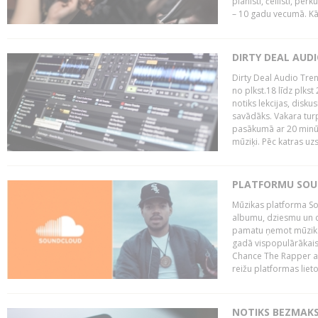
pianisti, čellisti, per
– 10 gadu vecumā. Kā.
DIRTY DEAL AUD
Dirty Deal Audio Tre
no plkst.18 līdz plkst
notiks lekcijas, disku
savādāks. Vakara turp
pasākumā ar 20 minūš
mūziķi. Pēc katras uzs
PLATFORMU SOUND
Mūzikas platforma So
albumu, dziesmu un c
pamatu ņemot mūzikas 
gadā vispopulārākais
Chance The Rapper ar
reižu platformas lietot
NOTIKS BEZMAKS