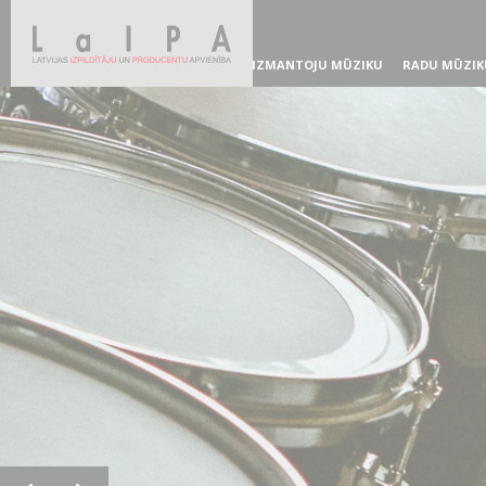
IZMANTOJU MŪZIKU
RADU MŪZIK