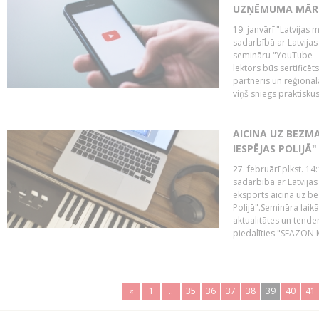
UZŅĒMUMA MĀRK
19. janvārī "Latvijas 
sadarbībā ar Latvijas
semināru "YouTube -
lektors būs sertific
partneris un reģionā
viņš sniegs praktisku
AICINA UZ BEZM
IESPĒJAS POLIJĀ"
27. februārī plkst. 14:
sadarbībā ar Latvijas
eksports aicina uz b
Polijā".Semināra laik
aktualitātes un tende
piedalīties "SEAZON M
«
1
..
35
36
37
38
39
40
41