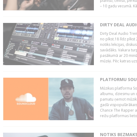
pianisti, čellisti, per
– 10 gadu vecumā. Kā.
DIRTY DEAL AUD
Dirty Deal Audio Tre
no plkst.18 līdz plkst
notiks lekcijas, disku
savādāks. Vakara turp
pasākumā ar 20 minūš
mūziķi. Pēc katras uzs
PLATFORMU SOUND
Mūzikas platforma So
albumu, dziesmu un c
pamatu ņemot mūzikas 
gadā vispopulārākais
Chance The Rapper ar
reižu platformas lietot
NOTIKS BEZMAKS