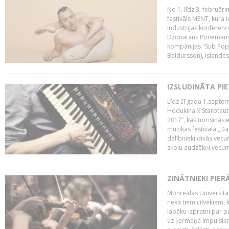
No 1. līdz 3. februār
festivāls MENT, kura i
industrijas konferenc
Džonatans Ponemans (
kompānijas "Sub Pop 
Baldursson), Islandes
IZSLUDINĀTA PI
Līdz šī gada 1.septem
Hodukina X Starptaut
2017”, kas norisināsi
mūzikas festivāla „Da
dalībnieki divās vecum
skolu audzēkņi vecumā
ZINĀTNIEKI PIER
Monreālas Universitāt
nekā tiem cilvēkiem, k
labāku izpratni par p
uz ķermeņa impulsiem.