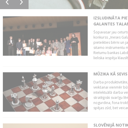
IZSLUDINĀTA PIE
GALANTES TALA
Šopavasar jau ceturto
konkurss „Ineses Galan
pieteikties bērni un ja
sitamo instrumentu mā
Rietumu bankas Labda
lieliska iespēja klausīt
MŪZIKA KĀ SEVIS
Darba produktivitāte
veikšanai vienmēr būs
intelektuālā darba ve
stratēģiski svarīgu 
nogurdina, fona trok
spējas zūd, bet veic
SLOVĒNIJĀ NOTI