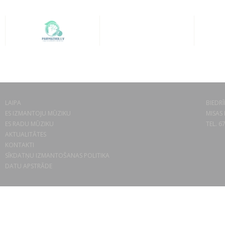
LAIPA
BIEDRĪ
ES IZMANTOJU MŪZIKU
MISAS 
ES RADU MŪZIKU
TEL. 6
AKTUALITĀTES
KONTAKTI
SĪKDATŅU IZMANTOŠANAS POLITIKA
DATU APSTRĀDE